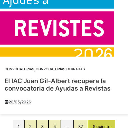
,
CONVOCATORIAS
CONVOCATORIAS CERRADAS
El IAC Juan Gil-Albert recupera la
convocatoria de Ayudas a Revistas
20/05/2026
1
2
3
4
…
87
Siguiente