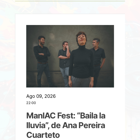
Ago 09, 2026
A
22:00
21
ManIAC Fest: “Baila la
a
lluvia”, de Ana Pereira
Cuarteto