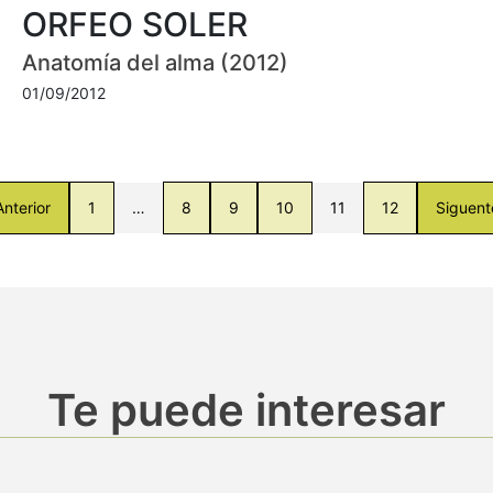
ORFEO SOLER
Anatomía del alma (2012)
01/09/2012
Anterior
1
…
8
9
10
11
12
Siguent
Te puede interesar