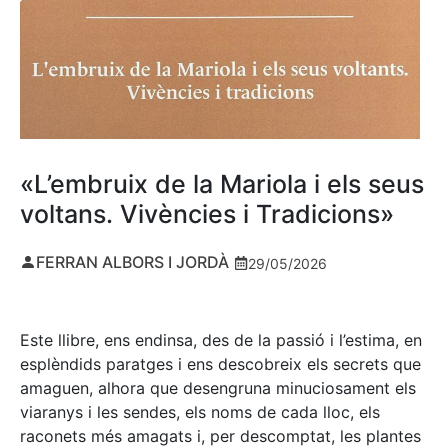
«L’embruix de la Mariola i els seus
voltans. Vivències i Tradicions»
FERRAN ALBORS I JORDÀ
29/05/2026
Este llibre, ens endinsa, des de la passió i l’estima, en
esplèndids paratges i ens descobreix els secrets que
amaguen, alhora que desengruna minuciosament els
viaranys i les sendes, els noms de cada lloc, els
raconets més amagats i, per descomptat, les plantes