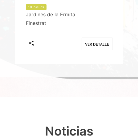
10 hours
Jardines de la Ermita
P
Finestrat
S
E
VER DETALLE
Noticias