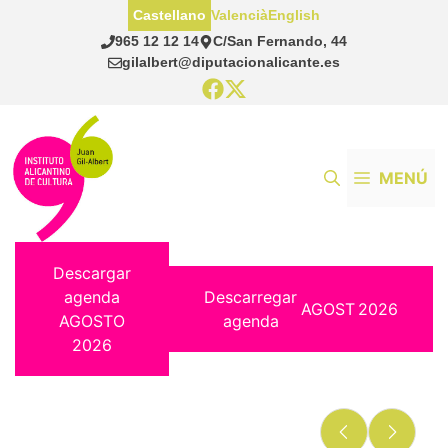
Saltar
Castellano
Valencià
English
al
965 12 12 14
C/San Fernando, 44
contenido
gilalbert@diputacionalicante.es
MENÚ
Descargar
agenda
Descarregar
AGOST
2026
AGOSTO
agenda
2026