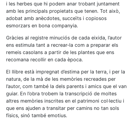
i les herbes que hi podem anar trobant juntament
amb les principals propietats que tenen. Tot això,
adobat amb anècdotes, succeïts i copiosos
esmorzars en bona companyia.
Gràcies al registre minuciós de cada eixida, l’autor
ens estimula tant a recrear-la com a preparar els
remeis casolans a partir de les plantes que ens
recomana recollir en cada època.
El llibre està impregnat d’estima per la terra, i per la
natura, de la mà de les memòries recreades per
l’autor, com també la dels parents i amics que el van
guiar. En l’obra trobem la transcripció de moltes
altres memòries inscrites en el patrimoni col·lectiu i
que ens ajuden a transitar per camins no tan sols
físics, sinó també emotius.