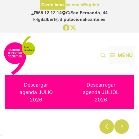
Saltar
Castellano
Valencià
English
al
965 12 12 14
C/San Fernando, 44
contenido
gilalbert@diputacionalicante.es
MENÚ
Descargar
Descarregar
agenda JULIO
agenda JULIOL
2026
2026