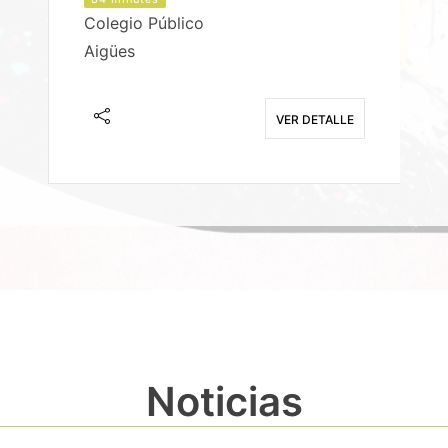
Colegio Público
Aigües
E
VER DETALLE
Noticias