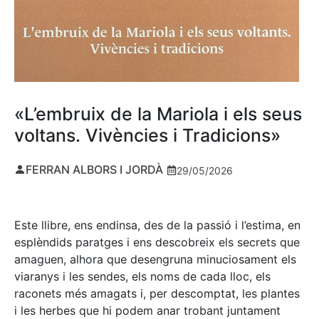
«L’embruix de la Mariola i els seus
voltans. Vivències i Tradicions»
FERRAN ALBORS I JORDÀ
29/05/2026
Este llibre, ens endinsa, des de la passió i l’estima, en
esplèndids paratges i ens descobreix els secrets que
amaguen, alhora que desengruna minuciosament els
viaranys i les sendes, els noms de cada lloc, els
raconets més amagats i, per descomptat, les plantes
i les herbes que hi podem anar trobant juntament