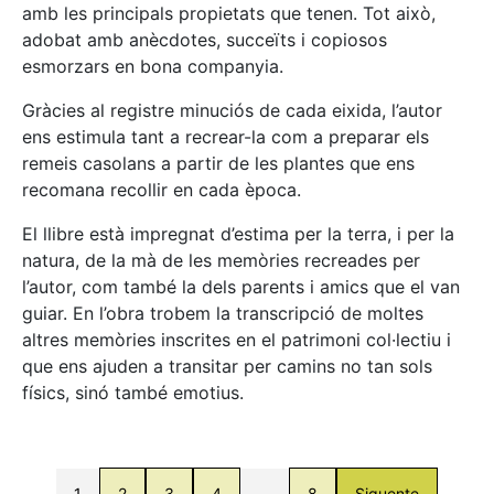
amb les principals propietats que tenen. Tot això,
adobat amb anècdotes, succeïts i copiosos
esmorzars en bona companyia.
Gràcies al registre minuciós de cada eixida, l’autor
ens estimula tant a recrear-la com a preparar els
remeis casolans a partir de les plantes que ens
recomana recollir en cada època.
El llibre està impregnat d’estima per la terra, i per la
natura, de la mà de les memòries recreades per
l’autor, com també la dels parents i amics que el van
guiar. En l’obra trobem la transcripció de moltes
altres memòries inscrites en el patrimoni col·lectiu i
que ens ajuden a transitar per camins no tan sols
físics, sinó també emotius.
1
2
3
4
…
8
Siguente