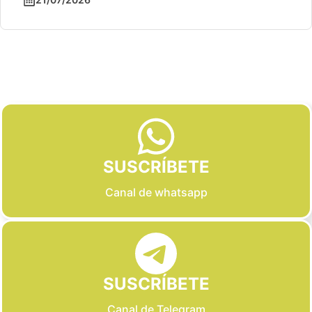
Slide 2 of 6
SUSCRÍBETE
Canal de whatsapp
SUSCRÍBETE
Canal de Telegram