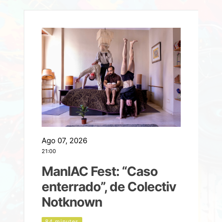
Ago 07, 2026
A
21:00
2
ManIAC Fest: “Caso
a
enterrado”, de Colectiv
Notknown
n
84 minutes