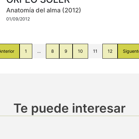
Anatomía del alma (2012)
01/09/2012
Anterior
1
…
8
9
10
11
12
Siguent
Te puede interesar