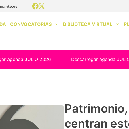
icante.es
DA
CONVOCATORIAS
BIBLIOTECA VIRTUAL
P
gar agenda JULIO 2026
Descarregar agenda JULI
Patrimonio, 
centran est