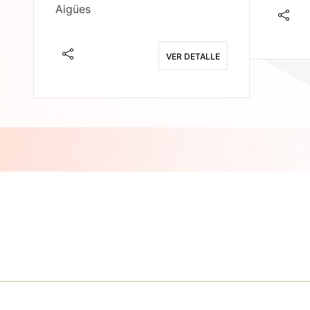
Aigües
E
VER DETALLE