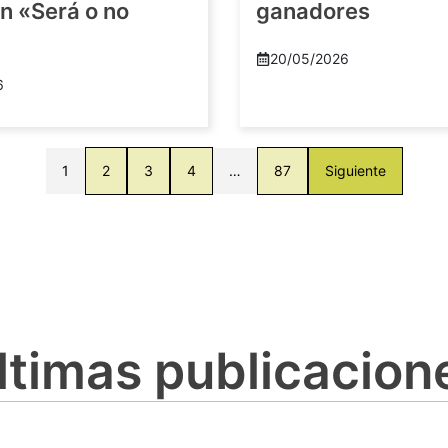
n «Será o no
ganadores
20/05/2026
6
1
2
3
4
…
87
Siguiente
ltimas publicacion