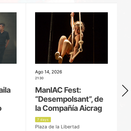
Ago 14, 2026
Ag
21:30
21
aila
ManIAC Fest:
M
“Desempolsant”, de
“
o
la Compañía Aicrag
D
7 days
8
Plaza de la Libertad
Pa