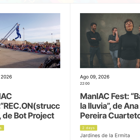
 2026
Ago 09, 2026
22:00
IAC
ManIAC Fest: “B
:“REC.ON(strucc
la lluvia”, de Ana
, de Bot Project
Pereira Cuartet
s
2 days
Jardines de la Ermita