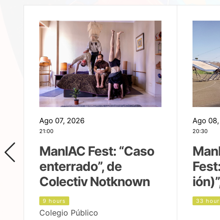
Ago 07, 2026
Ago 08,
21:00
20:30
ManIAC Fest: “Caso
Man
enterrado”, de
Fest
Colectiv Notknown
ión)”
9 hours
33 hour
Colegio Público