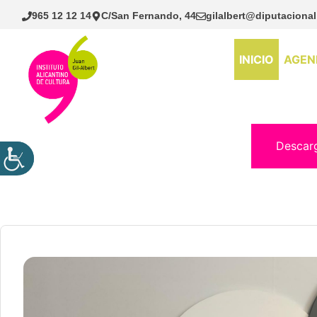
Saltar
965 12 12 14
C/San Fernando, 44
gilalbert@diputacional
al
contenido
INICIO
AGEN
Descar