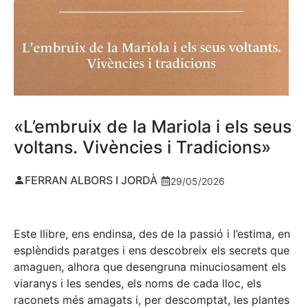
«L’embruix de la Mariola i els seus
voltans. Vivències i Tradicions»
FERRAN ALBORS I JORDÀ
29/05/2026
Este llibre, ens endinsa, des de la passió i l’estima, en
esplèndids paratges i ens descobreix els secrets que
amaguen, alhora que desengruna minuciosament els
viaranys i les sendes, els noms de cada lloc, els
raconets més amagats i, per descomptat, les plantes