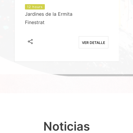
12 hours
Jardines de la Ermita
P
Finestrat
S
E
VER DETALLE
Noticias