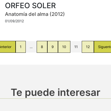
ORFEO SOLER
Anatomía del alma (2012)
01/09/2012
Anterior
1
…
8
9
10
11
12
Siguent
Te puede interesar