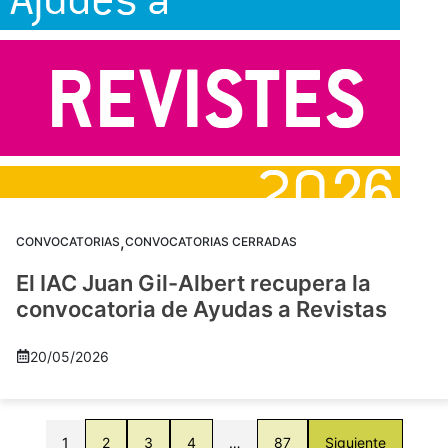
,
CONVOCATORIAS
CONVOCATORIAS CERRADAS
El IAC Juan Gil-Albert recupera la
convocatoria de Ayudas a Revistas
20/05/2026
1
2
3
4
…
87
Siguiente