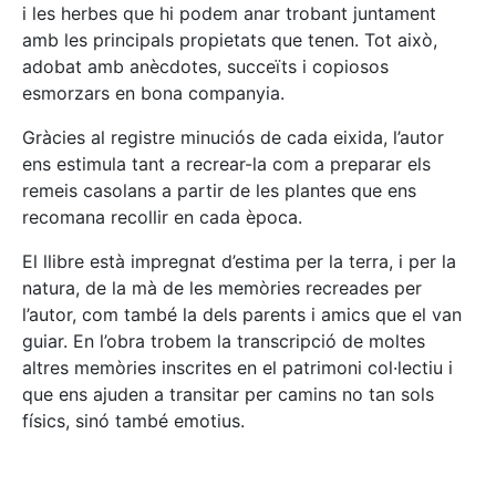
i les herbes que hi podem anar trobant juntament
amb les principals propietats que tenen. Tot això,
adobat amb anècdotes, succeïts i copiosos
esmorzars en bona companyia.
Gràcies al registre minuciós de cada eixida, l’autor
ens estimula tant a recrear-la com a preparar els
remeis casolans a partir de les plantes que ens
recomana recollir en cada època.
El llibre està impregnat d’estima per la terra, i per la
natura, de la mà de les memòries recreades per
l’autor, com també la dels parents i amics que el van
guiar. En l’obra trobem la transcripció de moltes
altres memòries inscrites en el patrimoni col·lectiu i
que ens ajuden a transitar per camins no tan sols
físics, sinó també emotius.