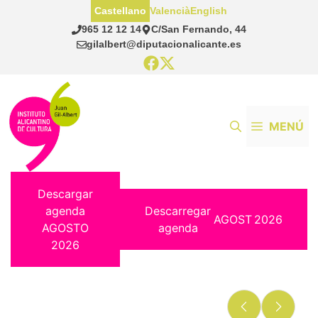
Saltar
Castellano
Valencià
English
al
965 12 12 14
C/San Fernando, 44
contenido
gilalbert@diputacionalicante.es
MENÚ
Descargar
agenda
Descarregar
AGOST
2026
AGOSTO
agenda
2026