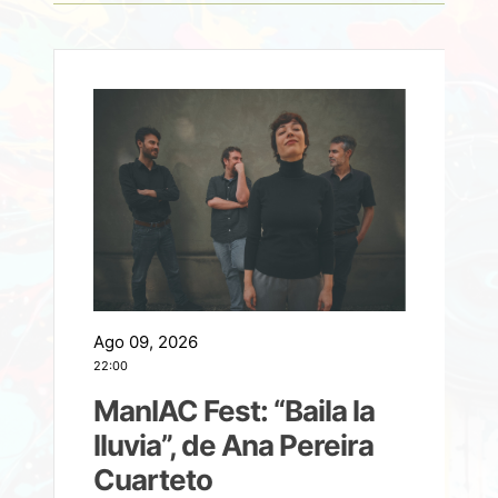
Ago 09, 2026
A
22:00
21
ManIAC Fest: “Baila la
a
lluvia”, de Ana Pereira
Cuarteto