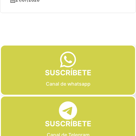
Slide 2 of 6
SUSCRÍBETE
Canal de whatsapp
SUSCRÍBETE
Canal de Telegram