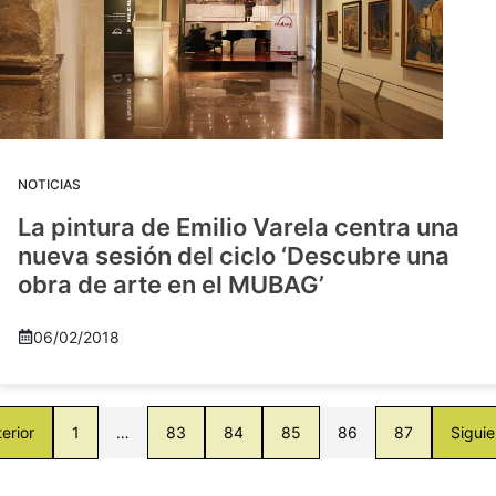
NOTICIAS
La pintura de Emilio Varela centra una
nueva sesión del ciclo ‘Descubre una
obra de arte en el MUBAG’
06/02/2018
erior
1
…
83
84
85
86
87
Siguie