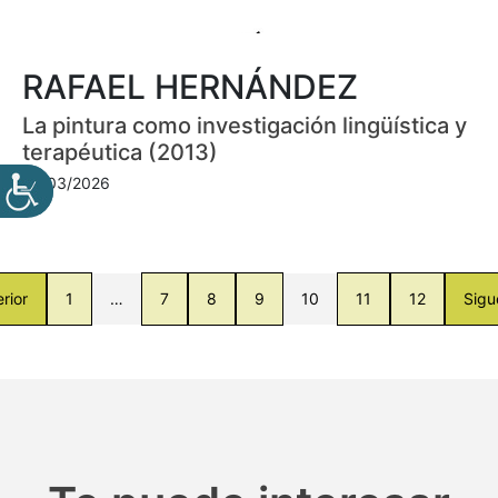
RAFAEL HERNÁNDEZ
La pintura como investigación lingüística y
terapéutica (2013)
23/03/2026
rior
1
…
7
8
9
10
11
12
Sigu