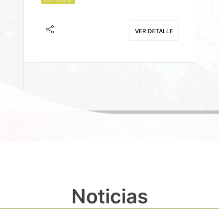
J
F
VER DETALLE
E
Noticias