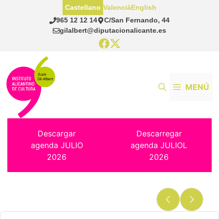
Saltar
Castellano
Valencià
English
al
965 12 12 14
C/San Fernando, 44
contenido
gilalbert@diputacionalicante.es
MENÚ
Descargar
Descarregar
agenda JULIO
agenda JULIOL
2026
2026