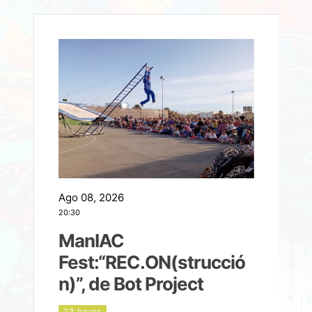
Ago 08, 2026
A
20:30
2
ManIAC
M
a
Fest:“REC.ON(strucció
l
n)”, de Bot Project
23 hours