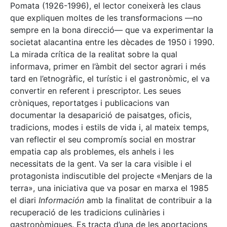
Pomata (1926-1996), el lector coneixerà les claus
que expliquen moltes de les transformacions —no
sempre en la bona direcció— que va experimentar la
societat alacantina entre les dècades de 1950 i 1990.
La mirada crítica de la realitat sobre la qual
informava, primer en l’àmbit del sector agrari i més
tard en l’etnogràfic, el turístic i el gastronòmic, el va
convertir en referent i prescriptor. Les seues
cròniques, reportatges i publicacions van
documentar la desaparició de paisatges, oficis,
tradicions, modes i estils de vida i, al mateix temps,
van reflectir el seu compromís social en mostrar
empatia cap als problemes, els anhels i les
necessitats de la gent. Va ser la cara visible i el
protagonista indiscutible del projecte «Menjars de la
terra», una iniciativa que va posar en marxa el 1985
el diari
Información
amb la finalitat de contribuir a la
recuperació de les tradicions culinàries i
gastronòmiques. Es tracta d’una de les aportacions