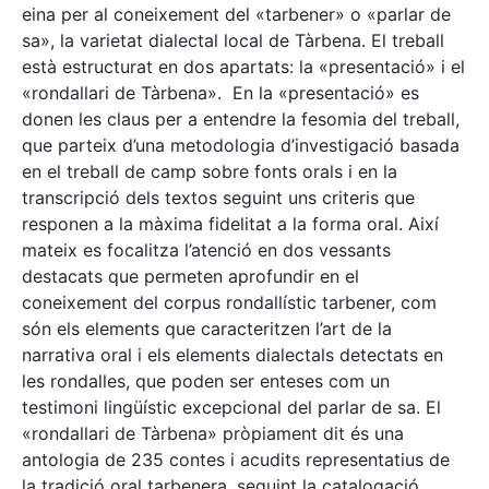
eina per al coneixement del «tarbener» o «parlar de
sa», la varietat dialectal local de Tàrbena. El treball
està estructurat en dos apartats: la «presentació» i el
«rondallari de Tàrbena». En la «presentació» es
donen les claus per a entendre la fesomia del treball,
que parteix d’una metodologia d’investigació basada
en el treball de camp sobre fonts orals i en la
transcripció dels textos seguint uns criteris que
responen a la màxima fidelitat a la forma oral. Així
mateix es focalitza l’atenció en dos vessants
destacats que permeten aprofundir en el
coneixement del corpus rondallístic tarbener, com
són els elements que caracteritzen l’art de la
narrativa oral i els elements dialectals detectats en
les rondalles, que poden ser enteses com un
testimoni lingüístic excepcional del parlar de sa. El
«rondallari de Tàrbena» pròpiament dit és una
antologia de 235 contes i acudits representatius de
la tradició oral tarbenera, seguint la catalogació