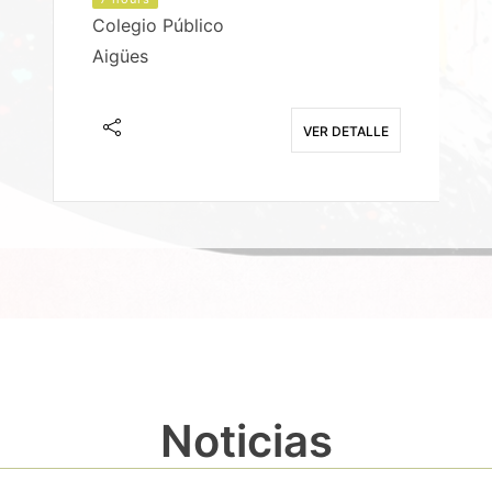
Colegio Público
Aigües
E
VER DETALLE
Noticias