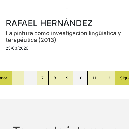
RAFAEL HERNÁNDEZ
La pintura como investigación lingüística y
terapéutica (2013)
23/03/2026
rior
1
…
7
8
9
10
11
12
Sigu