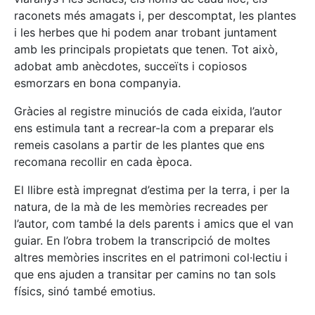
raconets més amagats i, per descomptat, les plantes
i les herbes que hi podem anar trobant juntament
amb les principals propietats que tenen. Tot això,
adobat amb anècdotes, succeïts i copiosos
esmorzars en bona companyia.
Gràcies al registre minuciós de cada eixida, l’autor
ens estimula tant a recrear-la com a preparar els
remeis casolans a partir de les plantes que ens
recomana recollir en cada època.
El llibre està impregnat d’estima per la terra, i per la
natura, de la mà de les memòries recreades per
l’autor, com també la dels parents i amics que el van
guiar. En l’obra trobem la transcripció de moltes
altres memòries inscrites en el patrimoni col·lectiu i
que ens ajuden a transitar per camins no tan sols
físics, sinó també emotius.