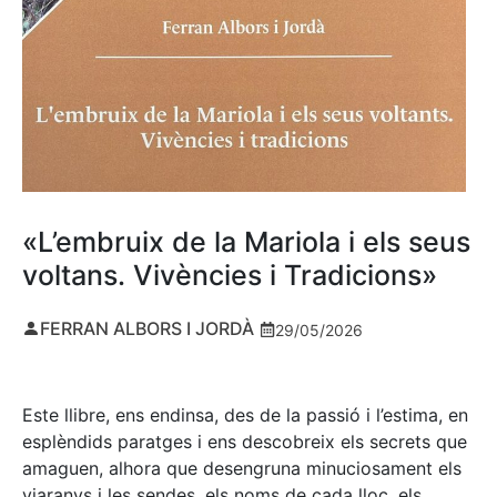
«L’embruix de la Mariola i els seus
voltans. Vivències i Tradicions»
FERRAN ALBORS I JORDÀ
29/05/2026
Este llibre, ens endinsa, des de la passió i l’estima, en
esplèndids paratges i ens descobreix els secrets que
amaguen, alhora que desengruna minuciosament els
viaranys i les sendes, els noms de cada lloc, els