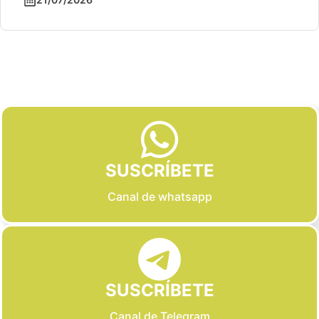
Slide 2 of 6
SUSCRÍBETE
Canal de whatsapp
SUSCRÍBETE
Canal de Telegram