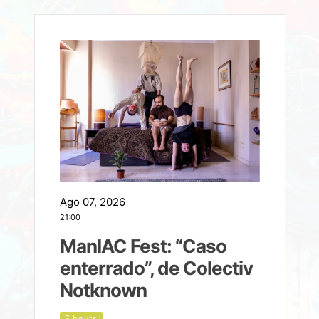
Ago 07, 2026
A
21:00
2
ManIAC Fest: “Caso
a
enterrado”, de Colectiv
Notknown
n
7 hours