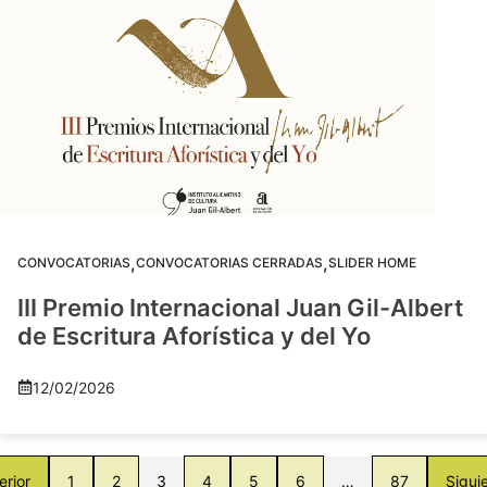
,
,
CONVOCATORIAS
CONVOCATORIAS CERRADAS
SLIDER HOME
III Premio Internacional Juan Gil-Albert
de Escritura Aforística y del Yo
12/02/2026
erior
1
2
3
4
5
6
…
87
Sigui