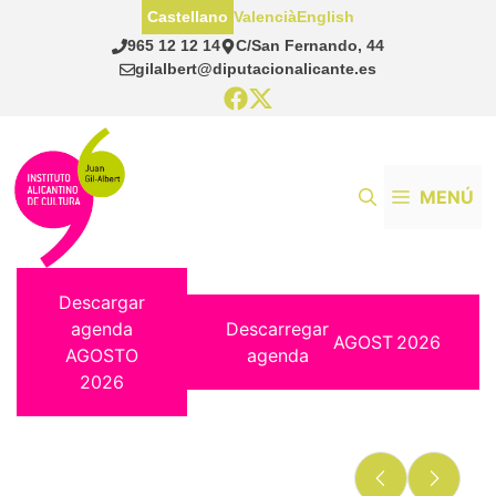
Saltar
Castellano
Valencià
English
al
965 12 12 14
C/San Fernando, 44
contenido
gilalbert@diputacionalicante.es
MENÚ
Descargar
agenda
Descarregar
AGOST
2026
AGOSTO
agenda
2026