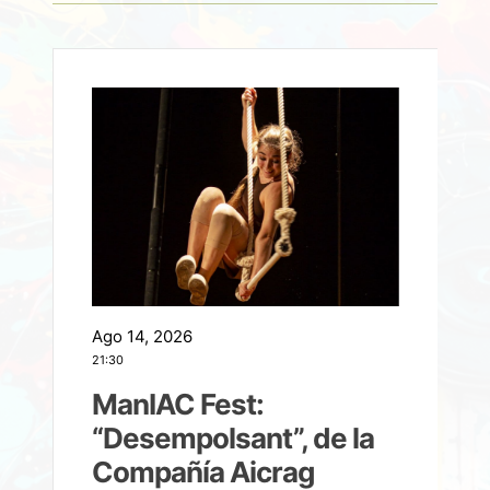
Ago 14, 2026
A
21:30
21
ManIAC Fest:
a
“Desempolsant”, de la
Compañía Aicrag