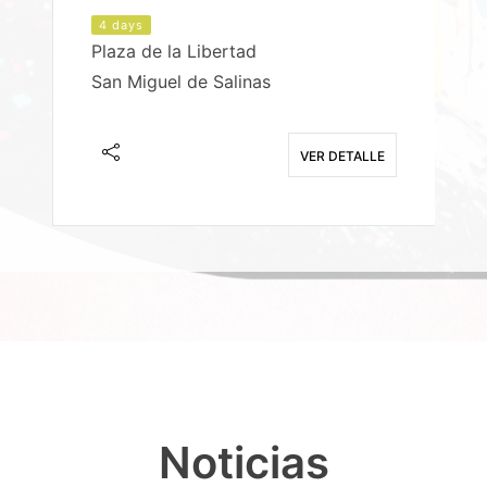
4 days
Plaza de la Libertad
P
San Miguel de Salinas
X
E
VER DETALLE
Noticias