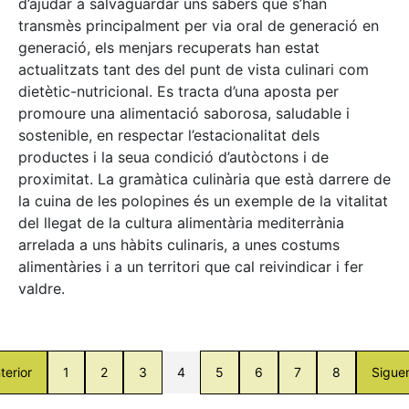
d’ajudar a salvaguardar uns sabers que s’han
transmès principalment per via oral de generació en
generació, els menjars recuperats han estat
actualitzats tant des del punt de vista culinari com
dietètic-nutricional. Es tracta d’una aposta per
promoure una alimentació saborosa, saludable i
sostenible, en respectar l’estacionalitat dels
productes i la seua condició d’autòctons i de
proximitat. La gramàtica culinària que està darrere de
la cuina de les polopines és un exemple de la vitalitat
del llegat de la cultura alimentària mediterrània
arrelada a uns hàbits culinaris, a unes costums
alimentàries i a un territori que cal reivindicar i fer
valdre.
terior
1
2
3
4
5
6
7
8
Sigue