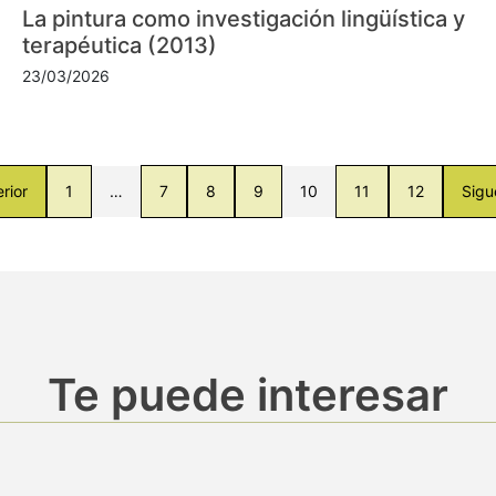
La pintura como investigación lingüística y
terapéutica (2013)
23/03/2026
rior
1
…
7
8
9
10
11
12
Sigu
Te puede interesar