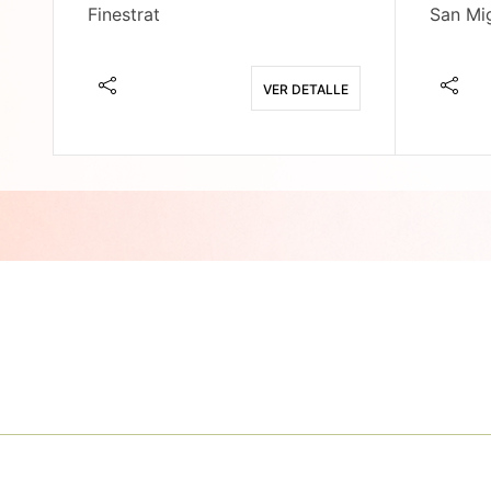
Finestrat
San Mig
E
VER DETALLE