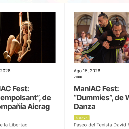
 2026
Ago 15, 2026
21:00
AC Fest:
ManIAC Fest:
empolsant”, de
“Dummies”, de 
ompañía Aicrag
Danza
6 days
e la Libertad
Paseo del Tenista David 