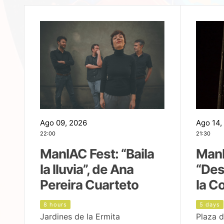
Ago 09, 2026
Ago 14,
22:00
21:30
ManIAC Fest: “Baila
ManI
la lluvia”, de Ana
“Des
Pereira Cuarteto
la C
8 hours
5 days
Jardines de la Ermita
Plaza d