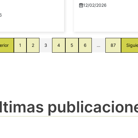
12/02/2026
6
erior
1
2
3
4
5
6
…
87
Sigui
ltimas publicacion