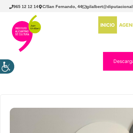
Saltar
965 12 12 14
C/San Fernando, 44
gilalbert@diputacional
al
contenido
INICIO
AGEN
Descarg