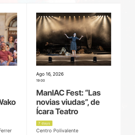
Ago 16, 2026
Ag
19:00
22
ManIAC Fest: “Las
M
Wako
novias viudas”, de
l
Ícara Teatro
P
7 days
8
Ferrer
Centro Polivalente
Ja