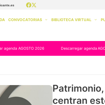
icante.es
DA
CONVOCATORIAS
BIBLIOTECA VIRTUAL
P
ar agenda AGOSTO 2026
Descarregar agenda
AG
Patrimonio, 
centran est