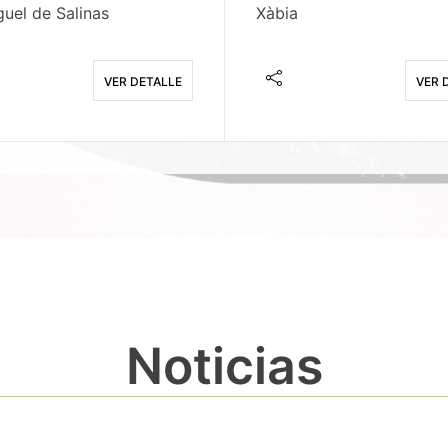
uel de Salinas
Xàbia
VER DETALLE
VER 
Noticias