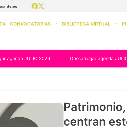
icante.es
DA
CONVOCATORIAS
BIBLIOTECA VIRTUAL
P
gar agenda JULIO 2026
Descarregar agenda JULI
Patrimonio, 
centran est