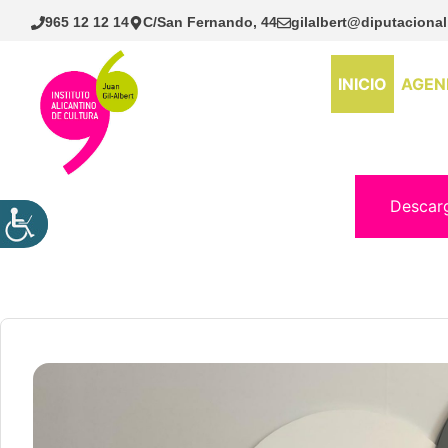
Saltar
965 12 12 14
C/San Fernando, 44
gilalbert@diputacional
al
contenido
INICIO
AGEN
Descar