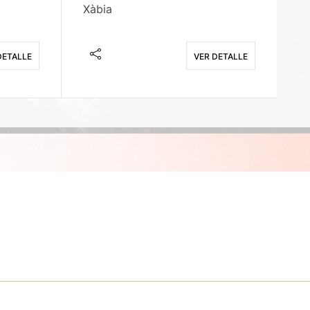
Xàbia
M
DETALLE
VER DETALLE