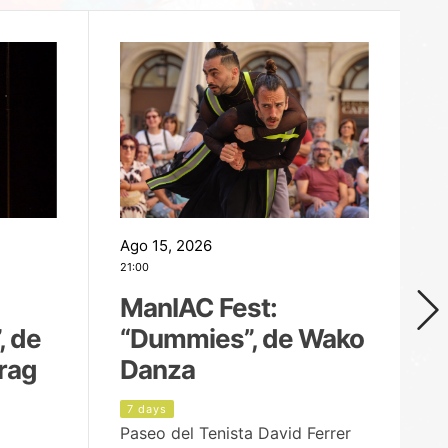
Ago 15, 2026
Ag
21:00
19
ManIAC Fest:
M
, de
“Dummies”, de Wako
n
rag
Danza
Í
7 days
8
Paseo del Tenista David Ferrer
Ce