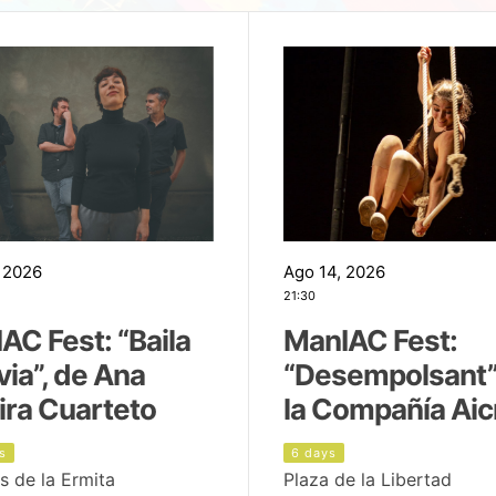
 2026
Ago 14, 2026
21:30
AC Fest: “Baila
ManIAC Fest:
uvia”, de Ana
“Desempolsant”
ira Cuarteto
la Compañía Aic
s
6 days
s de la Ermita
Plaza de la Libertad