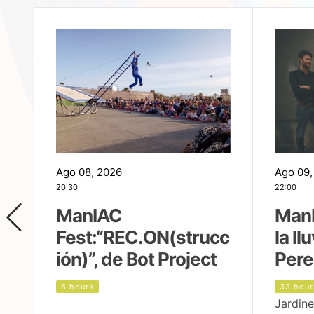
Ago 08, 2026
Ago 09,
20:30
22:00
ManIAC
ManI
Fest:“REC.ON(strucc
la ll
ión)”, de Bot Project
Pere
8 hours
33 hour
Jardine