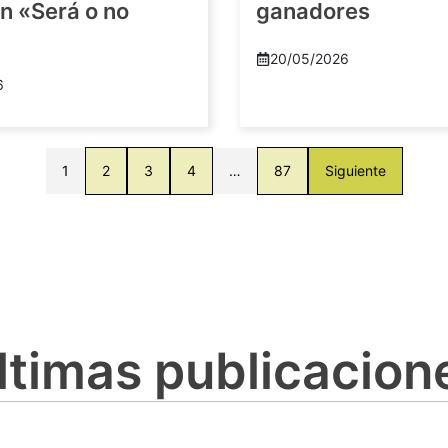
n «Será o no
ganadores
20/05/2026
6
1
2
3
4
…
87
Siguiente
ltimas publicacion