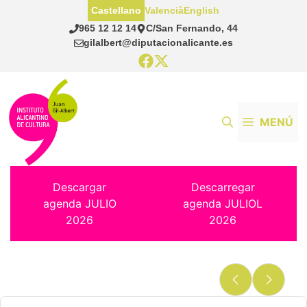
Saltar
Castellano
Valencià
English
al
965 12 12 14
C/San Fernando, 44
contenido
gilalbert@diputacionalicante.es
MENÚ
Descargar
Descarregar
agenda JULIO
agenda JULIOL
2026
2026