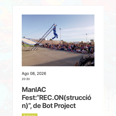
Ago 08, 2026
A
20:30
2
ManIAC
M
a
Fest:“REC.ON(strucció
l
n)”, de Bot Project
8 hours