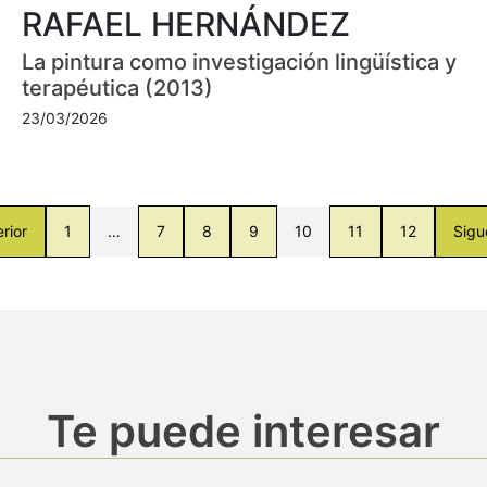
RAFAEL HERNÁNDEZ
La pintura como investigación lingüística y
terapéutica (2013)
23/03/2026
rior
1
…
7
8
9
10
11
12
Sigu
Te puede interesar