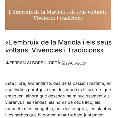
«L’embruix de la Mariola i els seus
voltans. Vivències i Tradicions»
FERRAN ALBORS I JORDÀ
29/05/2026
Este llibre, ens endinsa, des de la passió i l’estima, en
esplèndids paratges i ens descobreix els secrets que
amaguen, alhora que desengruna minuciosament els
viaranys i les sendes, els noms de cada lloc, els
raconets més amagats i, per descomptat, les plantes
i les herbes que hi podem anar trobant juntament