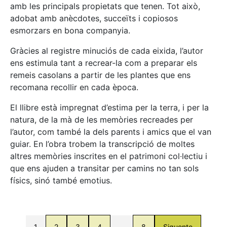
amb les principals propietats que tenen. Tot això,
adobat amb anècdotes, succeïts i copiosos
esmorzars en bona companyia.
Gràcies al registre minuciós de cada eixida, l’autor
ens estimula tant a recrear-la com a preparar els
remeis casolans a partir de les plantes que ens
recomana recollir en cada època.
El llibre està impregnat d’estima per la terra, i per la
natura, de la mà de les memòries recreades per
l’autor, com també la dels parents i amics que el van
guiar. En l’obra trobem la transcripció de moltes
altres memòries inscrites en el patrimoni col·lectiu i
que ens ajuden a transitar per camins no tan sols
físics, sinó també emotius.
1
2
3
4
…
8
Siguente