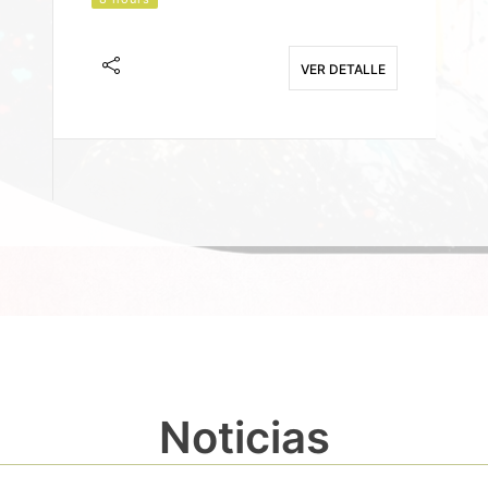
J
F
VER DETALLE
E
Noticias