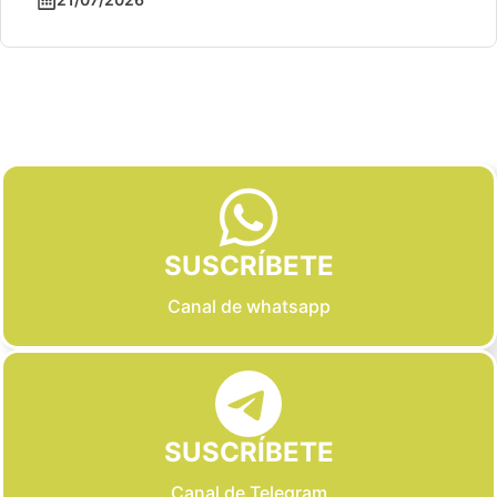
Slide 2 of 6
SUSCRÍBETE
Canal de whatsapp
SUSCRÍBETE
Canal de Telegram