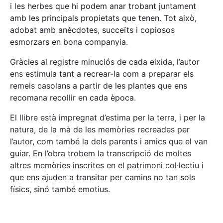
i les herbes que hi podem anar trobant juntament
amb les principals propietats que tenen. Tot això,
adobat amb anècdotes, succeïts i copiosos
esmorzars en bona companyia.
Gràcies al registre minuciós de cada eixida, l’autor
ens estimula tant a recrear-la com a preparar els
remeis casolans a partir de les plantes que ens
recomana recollir en cada època.
El llibre està impregnat d’estima per la terra, i per la
natura, de la mà de les memòries recreades per
l’autor, com també la dels parents i amics que el van
guiar. En l’obra trobem la transcripció de moltes
altres memòries inscrites en el patrimoni col·lectiu i
que ens ajuden a transitar per camins no tan sols
físics, sinó també emotius.