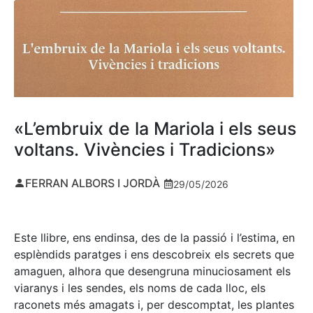
«L’embruix de la Mariola i els seus
voltans. Vivències i Tradicions»
FERRAN ALBORS I JORDÀ
29/05/2026
Este llibre, ens endinsa, des de la passió i l’estima, en
esplèndids paratges i ens descobreix els secrets que
amaguen, alhora que desengruna minuciosament els
viaranys i les sendes, els noms de cada lloc, els
raconets més amagats i, per descomptat, les plantes