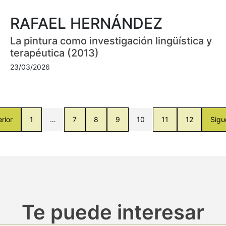
RAFAEL HERNÁNDEZ
La pintura como investigación lingüística y
terapéutica (2013)
23/03/2026
rior
1
…
7
8
9
10
11
12
Sigu
Te puede interesar