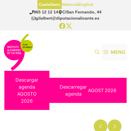
Saltar
Castellano
Valencià
English
al
965 12 12 14
C/San Fernando, 44
contenido
gilalbert@diputacionalicante.es
MENÚ
Descargar
agenda
Descarregar
AGOST
2026
AGOSTO
agenda
2026