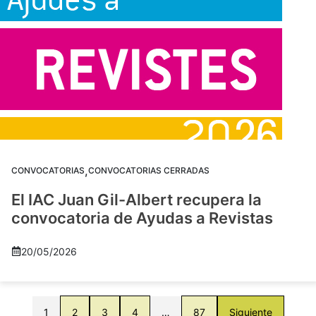
,
CONVOCATORIAS
CONVOCATORIAS CERRADAS
El IAC Juan Gil-Albert recupera la
convocatoria de Ayudas a Revistas
20/05/2026
1
2
3
4
…
87
Siguiente