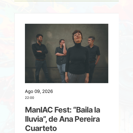
Ago 09, 2026
A
22:00
21
ManIAC Fest: “Baila la
a
lluvia”, de Ana Pereira
Cuarteto