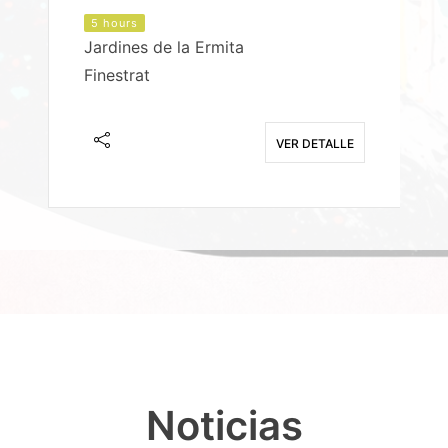
5 hours
Jardines de la Ermita
P
Finestrat
S
E
VER DETALLE
Noticias