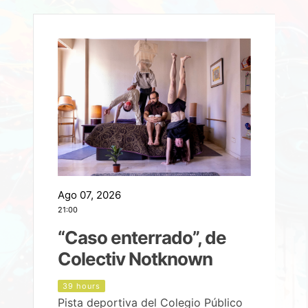
Ago 07, 2026
A
21:00
2
e
“Caso enterrado”, de
Colectiv Notknown
d
39 hours
Pista deportiva del Colegio Público
P