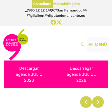
Saltar
Castellano
Valencià
English
al
965 12 12 14
C/San Fernando, 44
contenido
gilalbert@diputacionalicante.es
MENÚ
Descargar
Descarregar
agenda JULIO
agenda JULIOL
2026
2026