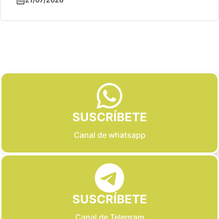
Slide 2 of 6
SUSCRÍBETE
Canal de whatsapp
SUSCRÍBETE
Canal de Telegram