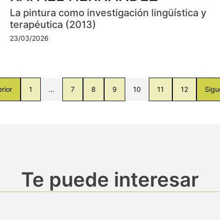
La pintura como investigación lingüística y
terapéutica (2013)
23/03/2026
rior
1
…
7
8
9
10
11
12
Sigu
Te puede interesar