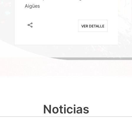
Aigües
A
E
VER DETALLE
Noticias