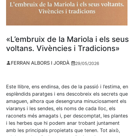
«L’embruix de la Mariola i els seus
voltans. Vivències i Tradicions»
FERRAN ALBORS I JORDÀ
29/05/2026
Este llibre, ens endinsa, des de la passió i l’estima, en
esplèndids paratges i ens descobreix els secrets que
amaguen, alhora que desengruna minuciosament els
viaranys i les sendes, els noms de cada lloc, els
raconets més amagats i, per descomptat, les plantes
i les herbes que hi podem anar trobant juntament
amb les principals propietats que tenen. Tot això,