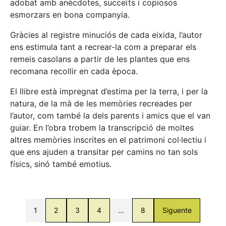
adobat amb anècdotes, succeïts i copiosos
esmorzars en bona companyia.
Gràcies al registre minuciós de cada eixida, l’autor
ens estimula tant a recrear-la com a preparar els
remeis casolans a partir de les plantes que ens
recomana recollir en cada època.
El llibre està impregnat d’estima per la terra, i per la
natura, de la mà de les memòries recreades per
l’autor, com també la dels parents i amics que el van
guiar. En l’obra trobem la transcripció de moltes
altres memòries inscrites en el patrimoni col·lectiu i
que ens ajuden a transitar per camins no tan sols
físics, sinó també emotius.
1
2
3
4
…
8
Siguente