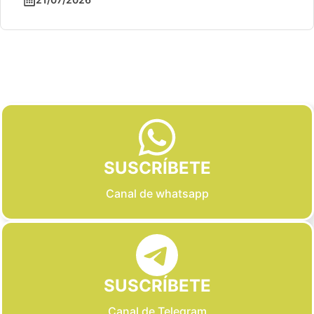
Slide 2 of 6
SUSCRÍBETE
Canal de whatsapp
SUSCRÍBETE
Canal de Telegram