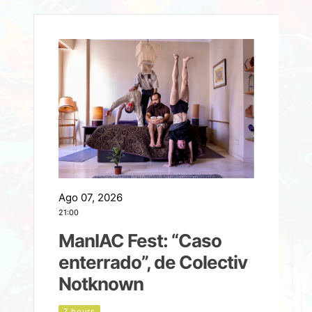
Ago 07, 2026
A
21:00
2
ManIAC Fest: “Caso
a
enterrado”, de Colectiv
Notknown
n
7 hours