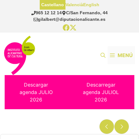
Saltar
Castellano
Valencià
English
al
965 12 12 14
C/San Fernando, 44
contenido
gilalbert@diputacionalicante.es
MENÚ
Descargar
Descarregar
agenda JULIO
agenda JULIOL
2026
2026