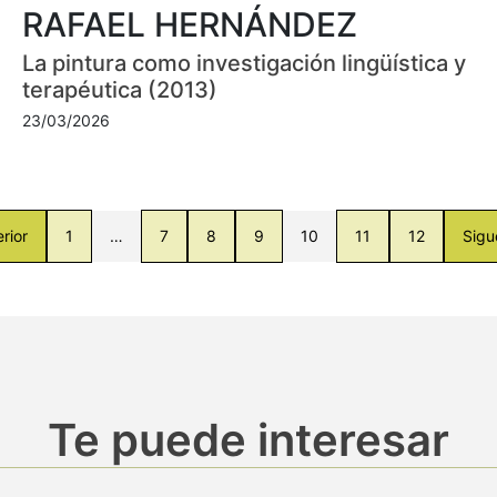
RAFAEL HERNÁNDEZ
La pintura como investigación lingüística y
terapéutica (2013)
23/03/2026
rior
1
…
7
8
9
10
11
12
Sigu
Te puede interesar