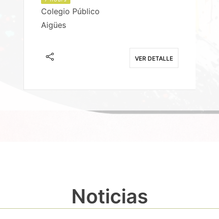
Colegio Público
Aigües
E
VER DETALLE
Noticias