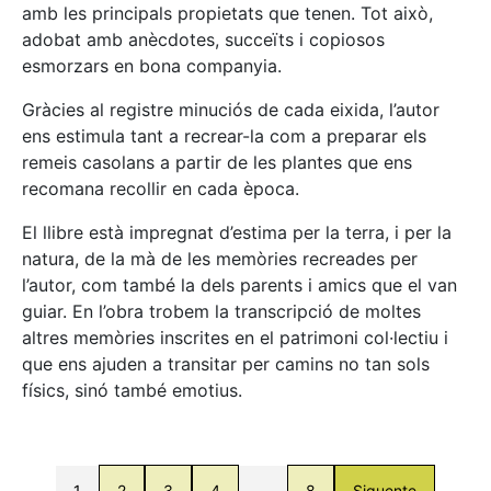
amb les principals propietats que tenen. Tot això,
adobat amb anècdotes, succeïts i copiosos
esmorzars en bona companyia.
Gràcies al registre minuciós de cada eixida, l’autor
ens estimula tant a recrear-la com a preparar els
remeis casolans a partir de les plantes que ens
recomana recollir en cada època.
El llibre està impregnat d’estima per la terra, i per la
natura, de la mà de les memòries recreades per
l’autor, com també la dels parents i amics que el van
guiar. En l’obra trobem la transcripció de moltes
altres memòries inscrites en el patrimoni col·lectiu i
que ens ajuden a transitar per camins no tan sols
físics, sinó també emotius.
1
2
3
4
…
8
Siguente