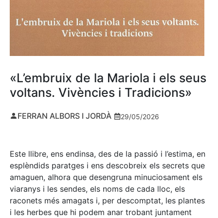
«L’embruix de la Mariola i els seus
voltans. Vivències i Tradicions»
FERRAN ALBORS I JORDÀ
29/05/2026
Este llibre, ens endinsa, des de la passió i l’estima, en
esplèndids paratges i ens descobreix els secrets que
amaguen, alhora que desengruna minuciosament els
viaranys i les sendes, els noms de cada lloc, els
raconets més amagats i, per descomptat, les plantes
i les herbes que hi podem anar trobant juntament