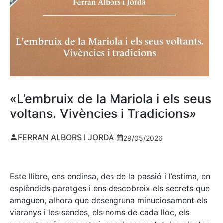
«L’embruix de la Mariola i els seus
voltans. Vivències i Tradicions»
FERRAN ALBORS I JORDÀ
29/05/2026
Este llibre, ens endinsa, des de la passió i l’estima, en
esplèndids paratges i ens descobreix els secrets que
amaguen, alhora que desengruna minuciosament els
viaranys i les sendes, els noms de cada lloc, els