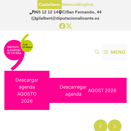
Saltar
Castellano
Valencià
English
al
965 12 12 14
C/San Fernando, 44
contenido
gilalbert@diputacionalicante.es
MENÚ
Descargar
agenda
Descarregar
AGOST
2026
AGOSTO
agenda
2026