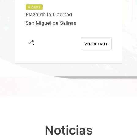
4 days
Plaza de la Libertad
P
San Miguel de Salinas
X
E
VER DETALLE
Noticias