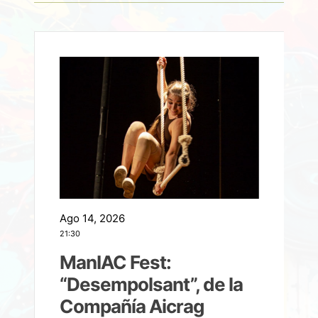
Ago 14, 2026
A
21:30
21
ManIAC Fest:
a
“Desempolsant”, de la
Compañía Aicrag