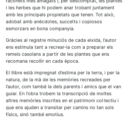
raconets més amagats i, per descomptat, les plantes
i les herbes que hi podem anar trobant juntament
amb les principals propietats que tenen. Tot això,
adobat amb anècdotes, succeïts i copiosos
esmorzars en bona companyia.
Gràcies al registre minuciós de cada eixida, l’autor
ens estimula tant a recrear-la com a preparar els
remeis casolans a partir de les plantes que ens
recomana recollir en cada època.
El llibre està impregnat d’estima per la terra, i per la
natura, de la mà de les memòries recreades per
l’autor, com també la dels parents i amics que el van
guiar. En l’obra trobem la transcripció de moltes
altres memòries inscrites en el patrimoni col·lectiu i
que ens ajuden a transitar per camins no tan sols
físics, sinó també emotius.