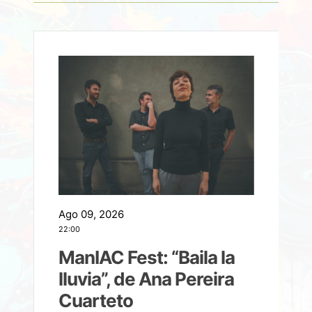
Ago 09, 2026
A
22:00
21
ManIAC Fest: “Baila la
a
lluvia”, de Ana Pereira
Cuarteto