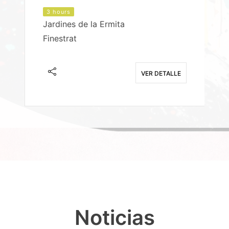
3 hours
Jardines de la Ermita
P
Finestrat
S
E
VER DETALLE
Noticias