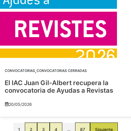
,
CONVOCATORIAS
CONVOCATORIAS CERRADAS
El IAC Juan Gil-Albert recupera la
convocatoria de Ayudas a Revistas
20/05/2026
1
2
3
4
…
87
Siguiente