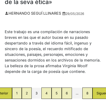
de la seva ètica»
HERNANDO SEGUÍ LLINARES
29/05/2026
Este trabajo es una compilación de narraciones
breves en las que el autor bucea en su pasado
despertando a través del idioma fácil, ingenuo y
sincero de la poesía, el recuerdo mitificado de
situaciones, paisajes, personajes, emociones y
sensaciones dormidos en los archivos de la memoria.
La belleza de la prosa afirmaba Virginia Woolf
depende de la carga de poesía que contiene.
terior
1
2
3
4
5
6
…
8
Sigue