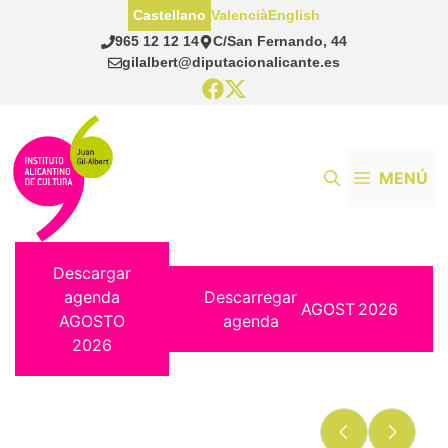
Saltar
Castellano
Valencià
English
al
965 12 12 14
C/San Fernando, 44
contenido
gilalbert@diputacionalicante.es
MENÚ
Descargar
agenda
Descarregar
AGOST
2026
AGOSTO
agenda
2026