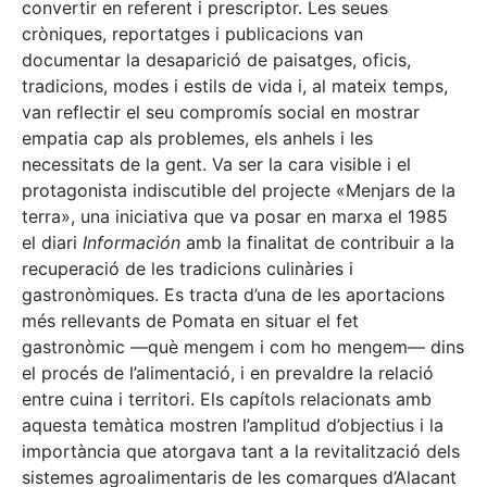
convertir en referent i prescriptor. Les seues
cròniques, reportatges i publicacions van
documentar la desaparició de paisatges, oficis,
tradicions, modes i estils de vida i, al mateix temps,
van reflectir el seu compromís social en mostrar
empatia cap als problemes, els anhels i les
necessitats de la gent. Va ser la cara visible i el
protagonista indiscutible del projecte «Menjars de la
terra», una iniciativa que va posar en marxa el 1985
el diari
Información
amb la finalitat de contribuir a la
recuperació de les tradicions culinàries i
gastronòmiques. Es tracta d’una de les aportacions
més rellevants de Pomata en situar el fet
gastronòmic —què mengem i com ho mengem— dins
el procés de l’alimentació, i en prevaldre la relació
entre cuina i territori. Els capítols relacionats amb
aquesta temàtica mostren l’amplitud d’objectius i la
importància que atorgava tant a la revitalització dels
sistemes agroalimentaris de les comarques d’Alacant