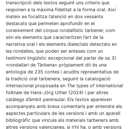
transcripció dels textos seguint uns criteris que
responen a la màxima fidelitat a la forma oral. Així
mateix es focalitza l’atenció en dos vessants
destacats que permeten aprofundir en el
coneixement del corpus rondallístic tarbener, com
són els elements que caracteritzen l’art de la
narrativa oral i els elements dialectals detectats en
les rondalles, que poden ser enteses com un
testimoni lingüístic excepcional del parlar de sa. El
«rondallari de Tàrbena» pròpiament dit és una
antologia de 235 contes i acudits representatius de
la tradició oral tarbenera, seguint la catalogació
internacional proposada en
The types of international
folktale
de Hans-Jörg Uther (2024) i per altres
catàlegs d’àmbit peninsular. Els textos apareixen
acompanyats amb breus comentaris per entendre els
aspectes particulars de les versions i amb un aparell
bibliogràfic que vincula els materials tarbeners amb
altres versions valencianes, si n’hi ha, o amb versions