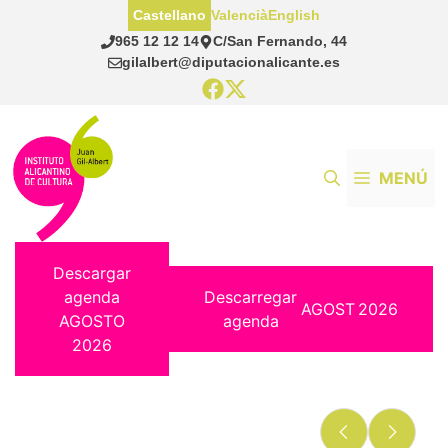
Saltar
Castellano
Valencià
English
al
965 12 12 14
C/San Fernando, 44
contenido
gilalbert@diputacionalicante.es
MENÚ
Descargar
agenda
Descarregar
AGOST
2026
AGOSTO
agenda
2026