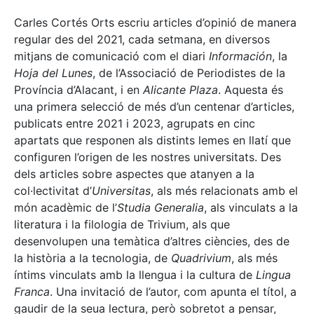
Carles Cortés Orts escriu articles d’opinió de manera
regular des del 2021, cada setmana, en diversos
mitjans de comunicació com el diari
Información
, la
Hoja del Lunes
, de l’Associació de Periodistes de la
Província d’Alacant, i en
Alicante Plaza
. Aquesta és
una primera selecció de més d’un centenar d’articles,
publicats entre 2021 i 2023, agrupats en cinc
apartats que responen als distints lemes en llatí que
configuren l’origen de les nostres universitats. Des
dels articles sobre aspectes que atanyen a la
col·lectivitat d’
Universitas
, als més relacionats amb el
món acadèmic de l’
Studia Generalia
, als vinculats a la
literatura i la filologia de Trivium, als que
desenvolupen una temàtica d’altres ciències, des de
la història a la tecnologia, de
Quadrivium
, als més
íntims vinculats amb la llengua i la cultura de
Lingua
Franca
. Una invitació de l’autor, com apunta el títol, a
gaudir de la seua lectura, però sobretot a pensar,