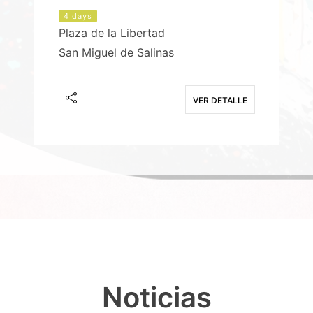
4 days
Plaza de la Libertad
P
San Miguel de Salinas
X
E
VER DETALLE
Noticias