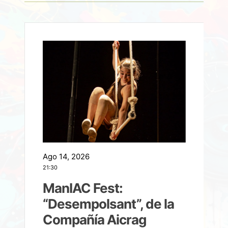
Ago 14, 2026
A
21:30
21
ManIAC Fest:
a
“Desempolsant”, de la
Compañía Aicrag