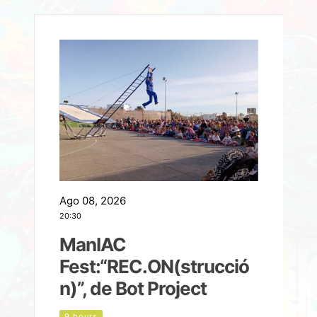
Ago 08, 2026
A
20:30
2
ManIAC
M
a
Fest:“REC.ON(strucció
l
n)”, de Bot Project
9 hours