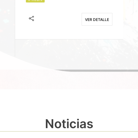
J
F
VER DETALLE
E
Noticias