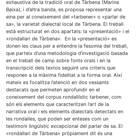
exhaustiva de la tradició oral de Tàrbena (Marina
Baixa), i d’altra banda, es proposa representar una
eina per al coneixement del «tarbener» o «parlar de
sa», la varietat dialectal local de Tàrbena. El treball
està estructurat en dos apartats: la «presentació» i el
«rondallari de Tàrbena». En la «presentació» es
donen les claus per a entendre la fesomia del treball,
que parteix d’una metodologia d’investigació basada
en el treball de camp sobre fonts orals i en la
transcripció dels textos seguint uns criteris que
responen a la màxima fidelitat a la forma oral. Així
mateix es focalitza l’atenció en dos vessants
destacats que permeten aprofundir en el
coneixement del corpus rondallístic tarbener, com
són els elements que caracteritzen l’art de la
narrativa oral i els elements dialectals detectats en
les rondalles, que poden ser enteses com un
testimoni lingüístic excepcional del parlar de sa. El
«rondallari de Tàrbena» pròpiament dit és una