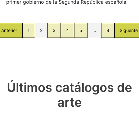
primer gobierno de la Segunda República española.
Anterior
1
2
3
4
5
…
8
Siguente
Últimos catálogos de
arte