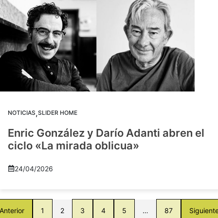
,
NOTICIAS
SLIDER HOME
Enric González y Darío Adanti abren el
ciclo «La mirada oblicua»
24/04/2026
Anterior
1
2
3
4
5
…
87
Siguient