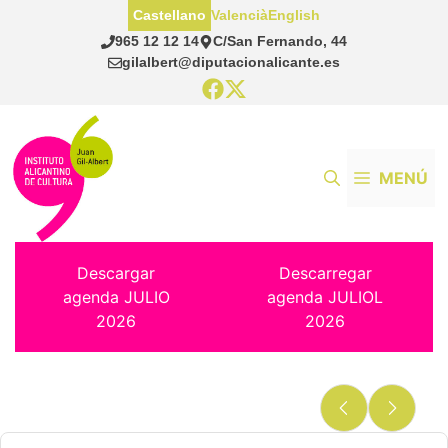
Saltar
Castellano
Valencià
English
al
965 12 12 14
C/San Fernando, 44
contenido
gilalbert@diputacionalicante.es
MENÚ
Descargar
Descarregar
agenda JULIO
agenda JULIOL
2026
2026