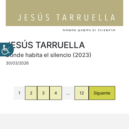
JESÚS TARRUELLA
Donde habita el silencio (2023)
30/03/2026
1
2
3
4
…
12
Siguente