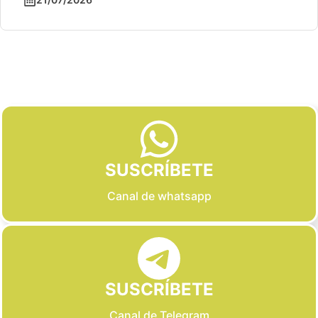
Slide 2 of 6
SUSCRÍBETE
Canal de whatsapp
SUSCRÍBETE
Canal de Telegram