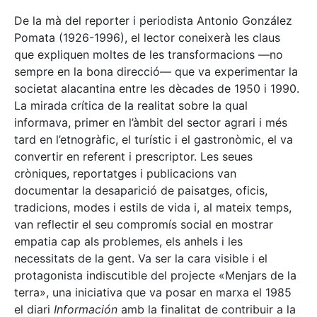
De la mà del reporter i periodista Antonio González
Pomata (1926-1996), el lector coneixerà les claus
que expliquen moltes de les transformacions —no
sempre en la bona direcció— que va experimentar la
societat alacantina entre les dècades de 1950 i 1990.
La mirada crítica de la realitat sobre la qual
informava, primer en l’àmbit del sector agrari i més
tard en l’etnogràfic, el turístic i el gastronòmic, el va
convertir en referent i prescriptor. Les seues
cròniques, reportatges i publicacions van
documentar la desaparició de paisatges, oficis,
tradicions, modes i estils de vida i, al mateix temps,
van reflectir el seu compromís social en mostrar
empatia cap als problemes, els anhels i les
necessitats de la gent. Va ser la cara visible i el
protagonista indiscutible del projecte «Menjars de la
terra», una iniciativa que va posar en marxa el 1985
el diari
Información
amb la finalitat de contribuir a la