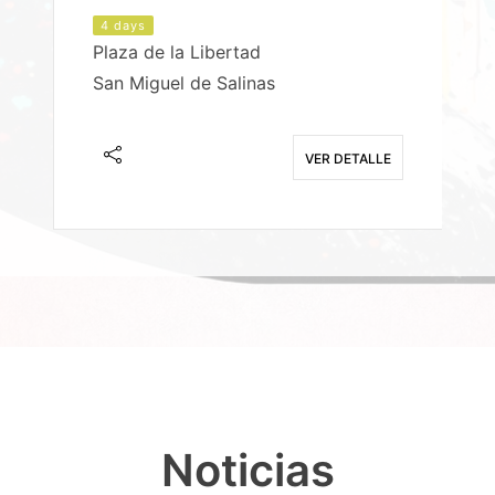
4 days
Plaza de la Libertad
P
San Miguel de Salinas
X
E
VER DETALLE
Noticias