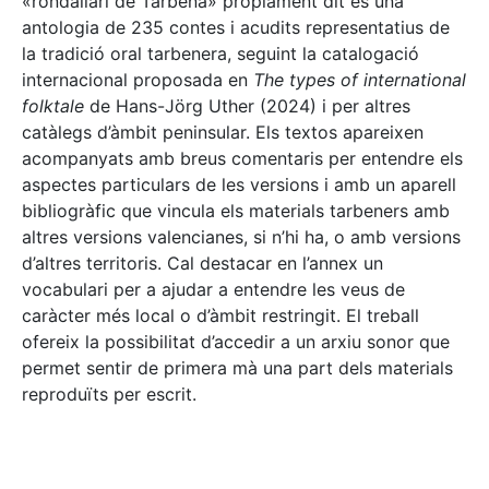
«rondallari de Tàrbena» pròpiament dit és una
antologia de 235 contes i acudits representatius de
la tradició oral tarbenera, seguint la catalogació
internacional proposada en
The types of international
folktale
de Hans-Jörg Uther (2024) i per altres
catàlegs d’àmbit peninsular. Els textos apareixen
acompanyats amb breus comentaris per entendre els
aspectes particulars de les versions i amb un aparell
bibliogràfic que vincula els materials tarbeners amb
altres versions valencianes, si n’hi ha, o amb versions
d’altres territoris. Cal destacar en l’annex un
vocabulari per a ajudar a entendre les veus de
caràcter més local o d’àmbit restringit. El treball
ofereix la possibilitat d’accedir a un arxiu sonor que
permet sentir de primera mà una part dels materials
reproduïts per escrit.