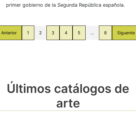
primer gobierno de la Segunda República española.
Anterior
1
2
3
4
5
…
8
Siguente
Últimos catálogos de
arte