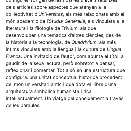
configuren l’origen de les nostres universitats. Des
dels articles sobre aspectes que atanyen a la
col·lectivitat d’
Universitas
, als més relacionats amb el
món acadèmic de l’
Studia Generalia
, als vinculats a la
literatura i la filologia de Trivium, als que
desenvolupen una temàtica d’altres ciències, des de
la història a la tecnologia, de
Quadrivium
, als més
íntims vinculats amb la llengua i la cultura de
Lingua
Franca
. Una invitació de l’autor, com apunta el títol, a
gaudir de la seua lectura, però sobretot a pensar,
reflexionar i comentar. Tot això en una estructura que
configura. una unitat conceptual històrica procedent
del món universitari antic i que dota el llibre d’una
arquitectura simbòlica humanista i rica
intel·lectualment. Un viatge pel coneixement a través
de les paraules.