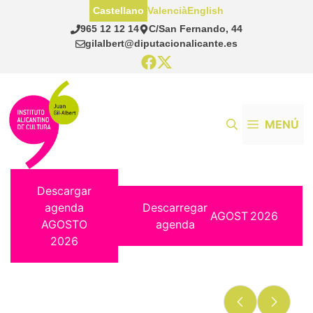
Saltar
Castellano
Valencià
English
al
965 12 12 14
C/San Fernando, 44
contenido
gilalbert@diputacionalicante.es
MENÚ
Descargar
agenda
Descarregar
AGOST
2026
AGOSTO
agenda
2026