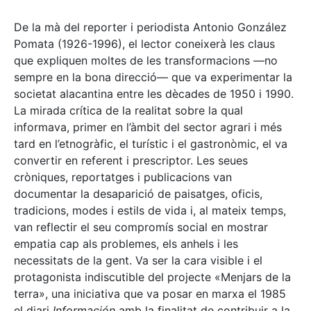
De la mà del reporter i periodista Antonio González
Pomata (1926-1996), el lector coneixerà les claus
que expliquen moltes de les transformacions —no
sempre en la bona direcció— que va experimentar la
societat alacantina entre les dècades de 1950 i 1990.
La mirada crítica de la realitat sobre la qual
informava, primer en l’àmbit del sector agrari i més
tard en l’etnogràfic, el turístic i el gastronòmic, el va
convertir en referent i prescriptor. Les seues
cròniques, reportatges i publicacions van
documentar la desaparició de paisatges, oficis,
tradicions, modes i estils de vida i, al mateix temps,
van reflectir el seu compromís social en mostrar
empatia cap als problemes, els anhels i les
necessitats de la gent. Va ser la cara visible i el
protagonista indiscutible del projecte «Menjars de la
terra», una iniciativa que va posar en marxa el 1985
el diari
Información
amb la finalitat de contribuir a la