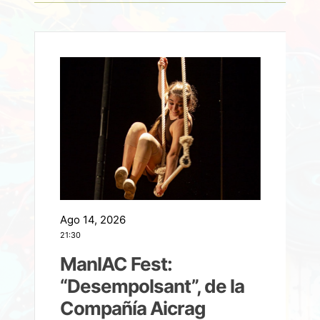
Ago 14, 2026
A
21:30
21
ManIAC Fest:
a
“Desempolsant”, de la
Compañía Aicrag