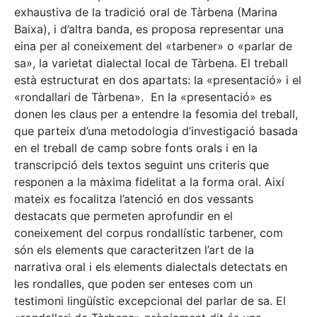
exhaustiva de la tradició oral de Tàrbena (Marina
Baixa), i d’altra banda, es proposa representar una
eina per al coneixement del «tarbener» o «parlar de
sa», la varietat dialectal local de Tàrbena. El treball
està estructurat en dos apartats: la «presentació» i el
«rondallari de Tàrbena». En la «presentació» es
donen les claus per a entendre la fesomia del treball,
que parteix d’una metodologia d’investigació basada
en el treball de camp sobre fonts orals i en la
transcripció dels textos seguint uns criteris que
responen a la màxima fidelitat a la forma oral. Així
mateix es focalitza l’atenció en dos vessants
destacats que permeten aprofundir en el
coneixement del corpus rondallístic tarbener, com
són els elements que caracteritzen l’art de la
narrativa oral i els elements dialectals detectats en
les rondalles, que poden ser enteses com un
testimoni lingüístic excepcional del parlar de sa. El