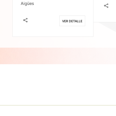
Aigües
E
VER DETALLE