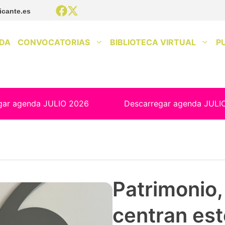
icante.es
DA
CONVOCATORIAS
BIBLIOTECA VIRTUAL
P
gar agenda JULIO 2026
Descarregar agenda JULI
Patrimonio, 
centran est