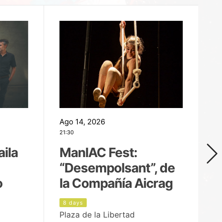
Ago 14, 2026
Ag
21:30
21
aila
ManIAC Fest:
M
“Desempolsant”, de
“
o
la Compañía Aicrag
D
8 days
8
Plaza de la Libertad
Pa