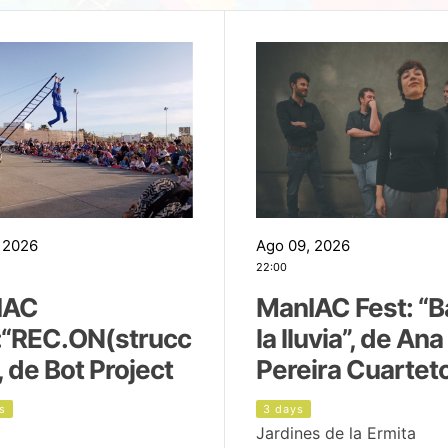
 2026
Ago 09, 2026
22:00
IAC
ManIAC Fest: “B
:“REC.ON(strucc
la lluvia”, de Ana
, de Bot Project
Pereira Cuartet
s
3 days
Jardines de la Ermita