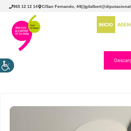
Saltar
965 12 12 14
C/San Fernando, 44
gilalbert@diputacional
al
contenido
INICIO
AGEN
Descar