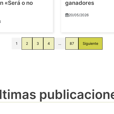
n «Será o no
ganadores
20/05/2026
6
1
2
3
4
…
87
Siguiente
ltimas publicacion