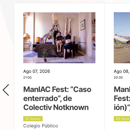
Ago 07, 2026
Ago 08,
21:00
20:30
ManIAC Fest: “Caso
Man
enterrado”, de
Fest
Colectiv Notknown
ión)”
12 hours
35 hour
Colegio Público