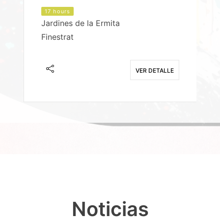
17 hours
Jardines de la Ermita
P
Finestrat
S
E
VER DETALLE
Noticias