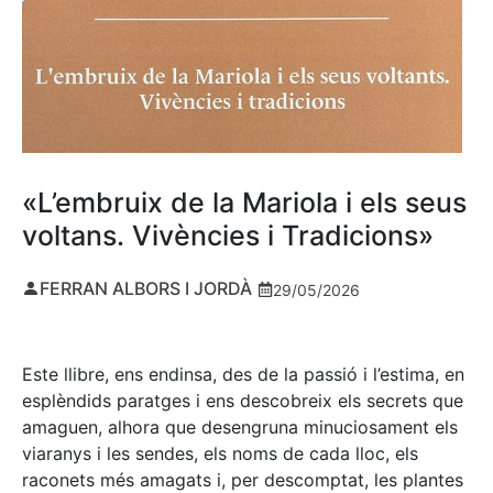
«L’embruix de la Mariola i els seus
voltans. Vivències i Tradicions»
FERRAN ALBORS I JORDÀ
29/05/2026
Este llibre, ens endinsa, des de la passió i l’estima, en
esplèndids paratges i ens descobreix els secrets que
amaguen, alhora que desengruna minuciosament els
viaranys i les sendes, els noms de cada lloc, els
raconets més amagats i, per descomptat, les plantes