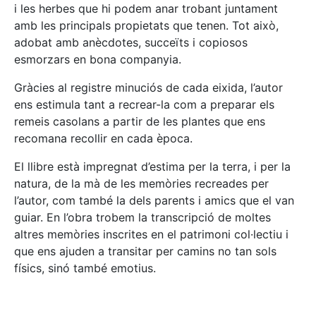
i les herbes que hi podem anar trobant juntament
amb les principals propietats que tenen. Tot això,
adobat amb anècdotes, succeïts i copiosos
esmorzars en bona companyia.
Gràcies al registre minuciós de cada eixida, l’autor
ens estimula tant a recrear-la com a preparar els
remeis casolans a partir de les plantes que ens
recomana recollir en cada època.
El llibre està impregnat d’estima per la terra, i per la
natura, de la mà de les memòries recreades per
l’autor, com també la dels parents i amics que el van
guiar. En l’obra trobem la transcripció de moltes
altres memòries inscrites en el patrimoni col·lectiu i
que ens ajuden a transitar per camins no tan sols
físics, sinó també emotius.