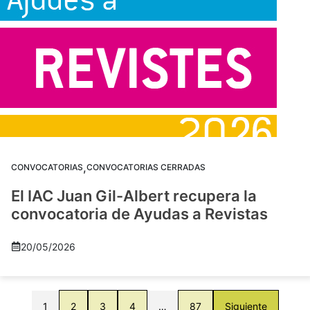
,
CONVOCATORIAS
CONVOCATORIAS CERRADAS
El IAC Juan Gil-Albert recupera la
convocatoria de Ayudas a Revistas
20/05/2026
1
2
3
4
…
87
Siguiente