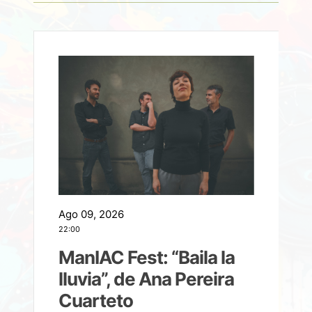
Ago 09, 2026
A
22:00
21
ManIAC Fest: “Baila la
a
lluvia”, de Ana Pereira
Cuarteto