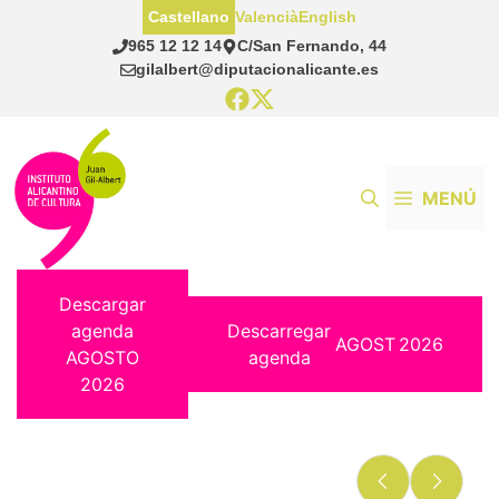
Saltar
Castellano
Valencià
English
al
965 12 12 14
C/San Fernando, 44
contenido
gilalbert@diputacionalicante.es
MENÚ
Descargar
agenda
Descarregar
AGOST
2026
AGOSTO
agenda
2026