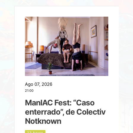
Ago 07, 2026
A
21:00
2
ManIAC Fest: “Caso
a
enterrado”, de Colectiv
Notknown
d
23 hours