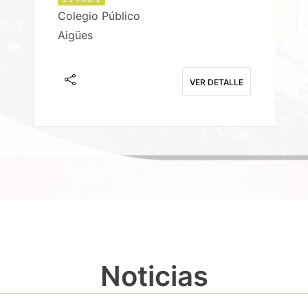
Colegio Público
Aigües
E
VER DETALLE
Noticias