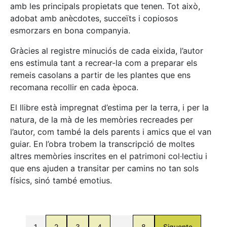
amb les principals propietats que tenen. Tot això,
adobat amb anècdotes, succeïts i copiosos
esmorzars en bona companyia.
Gràcies al registre minuciós de cada eixida, l’autor
ens estimula tant a recrear-la com a preparar els
remeis casolans a partir de les plantes que ens
recomana recollir en cada època.
El llibre està impregnat d’estima per la terra, i per la
natura, de la mà de les memòries recreades per
l’autor, com també la dels parents i amics que el van
guiar. En l’obra trobem la transcripció de moltes
altres memòries inscrites en el patrimoni col·lectiu i
que ens ajuden a transitar per camins no tan sols
físics, sinó també emotius.
1
2
3
4
…
8
Siguente