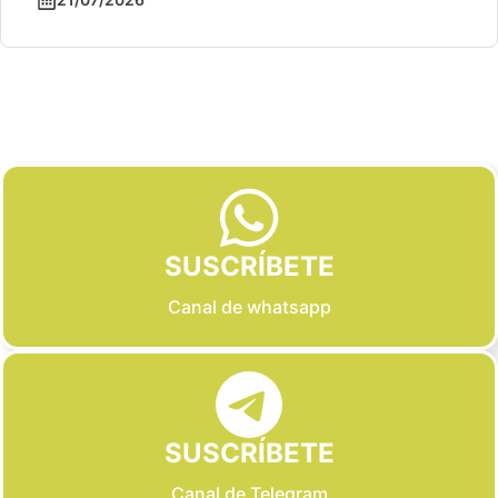
Slide 2 of 6
SUSCRÍBETE
Canal de whatsapp
SUSCRÍBETE
Canal de Telegram