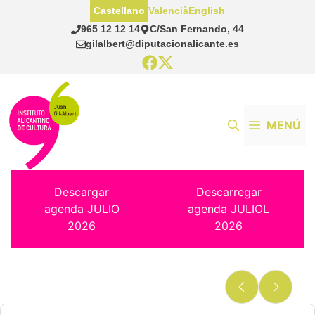
Saltar
Castellano
Valencià
English
al
965 12 12 14
C/San Fernando, 44
contenido
gilalbert@diputacionalicante.es
MENÚ
Descargar
Descarregar
agenda JULIO
agenda JULIOL
2026
2026