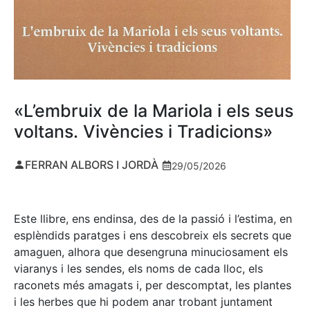
«L’embruix de la Mariola i els seus
voltans. Vivències i Tradicions»
FERRAN ALBORS I JORDÀ
29/05/2026
Este llibre, ens endinsa, des de la passió i l’estima, en
esplèndids paratges i ens descobreix els secrets que
amaguen, alhora que desengruna minuciosament els
viaranys i les sendes, els noms de cada lloc, els
raconets més amagats i, per descomptat, les plantes
i les herbes que hi podem anar trobant juntament