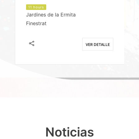
11 hours
Jardines de la Ermita
P
Finestrat
S
E
VER DETALLE
Noticias