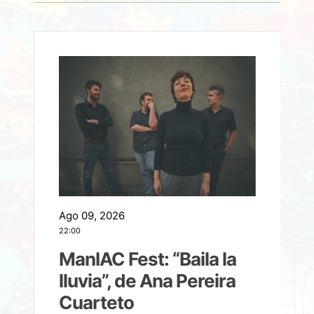
Ago 09, 2026
A
22:00
21
ManIAC Fest: “Baila la
a
lluvia”, de Ana Pereira
Cuarteto