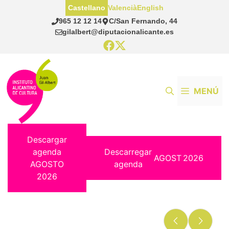
Saltar
Castellano
Valencià
English
al
965 12 12 14
C/San Fernando, 44
contenido
gilalbert@diputacionalicante.es
MENÚ
Descargar
agenda
Descarregar
AGOST
2026
AGOSTO
agenda
2026