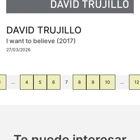
DAVID TRUJILLO
I want to believe (2017)
27/03/2026
1
…
4
5
6
7
8
9
10
…
12
Te puede interesar