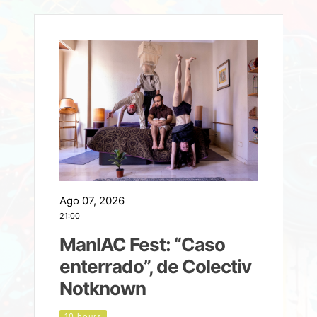
Ago 07, 2026
A
21:00
2
ManIAC Fest: “Caso
a
enterrado”, de Colectiv
Notknown
n
10 hours