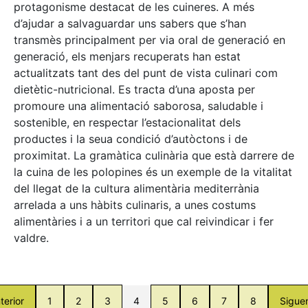
protagonisme destacat de les cuineres. A més
d’ajudar a salvaguardar uns sabers que s’han
transmès principalment per via oral de generació en
generació, els menjars recuperats han estat
actualitzats tant des del punt de vista culinari com
dietètic-nutricional. Es tracta d’una aposta per
promoure una alimentació saborosa, saludable i
sostenible, en respectar l’estacionalitat dels
productes i la seua condició d’autòctons i de
proximitat. La gramàtica culinària que està darrere de
la cuina de les polopines és un exemple de la vitalitat
del llegat de la cultura alimentària mediterrània
arrelada a uns hàbits culinaris, a unes costums
alimentàries i a un territori que cal reivindicar i fer
valdre.
terior
1
2
3
4
5
6
7
8
Sigue