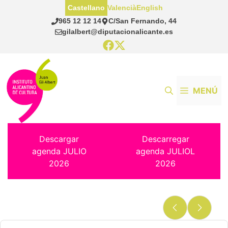
Saltar
Castellano
Valencià
English
al
965 12 12 14
C/San Fernando, 44
contenido
gilalbert@diputacionalicante.es
MENÚ
Descargar
Descarregar
agenda JULIO
agenda JULIOL
2026
2026