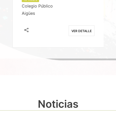
Colegio Público
Aigües
E
VER DETALLE
Noticias