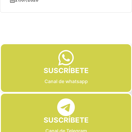
Slide 2 of 6
SUSCRÍBETE
Canal de whatsapp
SUSCRÍBETE
Canal de Telegram