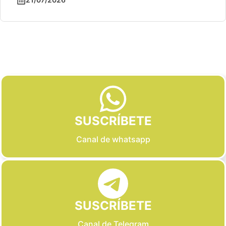
Slide 2 of 6
SUSCRÍBETE
Canal de whatsapp
SUSCRÍBETE
Canal de Telegram