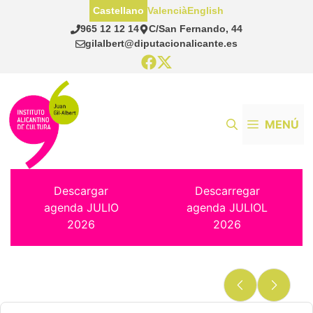
Saltar
Castellano
Valencià
English
al
965 12 12 14
C/San Fernando, 44
contenido
gilalbert@diputacionalicante.es
MENÚ
Descargar
Descarregar
agenda JULIO
agenda JULIOL
2026
2026