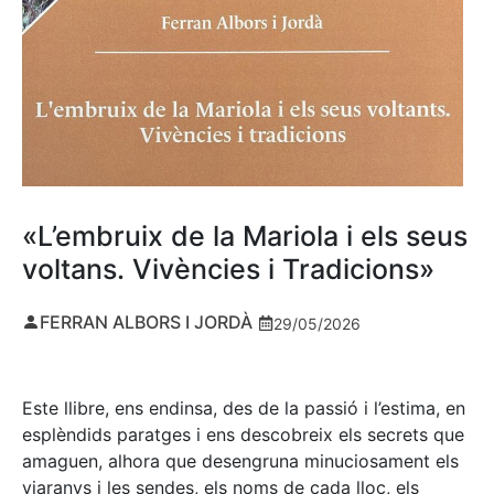
«L’embruix de la Mariola i els seus
voltans. Vivències i Tradicions»
FERRAN ALBORS I JORDÀ
29/05/2026
Este llibre, ens endinsa, des de la passió i l’estima, en
esplèndids paratges i ens descobreix els secrets que
amaguen, alhora que desengruna minuciosament els
viaranys i les sendes, els noms de cada lloc, els