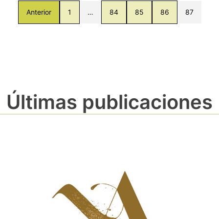
Anterior
1
…
84
85
86
87
Últimas publicaciones