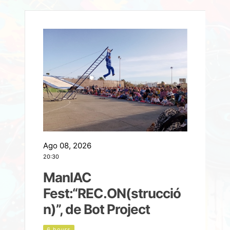
Ago 08, 2026
A
20:30
2
ManIAC
M
a
Fest:“REC.ON(strucció
l
n)”, de Bot Project
6 hours