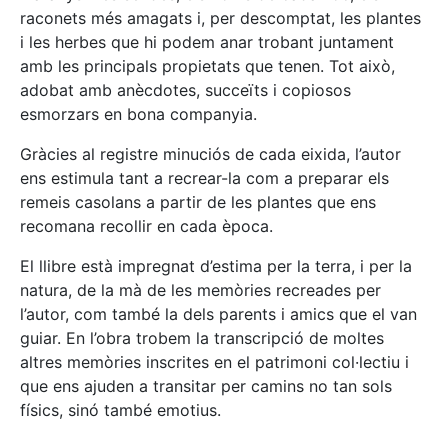
raconets més amagats i, per descomptat, les plantes
i les herbes que hi podem anar trobant juntament
amb les principals propietats que tenen. Tot això,
adobat amb anècdotes, succeïts i copiosos
esmorzars en bona companyia.
Gràcies al registre minuciós de cada eixida, l’autor
ens estimula tant a recrear-la com a preparar els
remeis casolans a partir de les plantes que ens
recomana recollir en cada època.
El llibre està impregnat d’estima per la terra, i per la
natura, de la mà de les memòries recreades per
l’autor, com també la dels parents i amics que el van
guiar. En l’obra trobem la transcripció de moltes
altres memòries inscrites en el patrimoni col·lectiu i
que ens ajuden a transitar per camins no tan sols
físics, sinó també emotius.