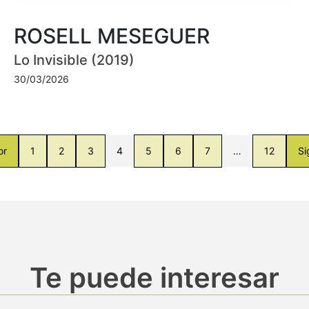
ROSELL MESEGUER
Lo Invisible (2019)
30/03/2026
or
1
2
3
4
5
6
7
…
12
Si
Te puede interesar