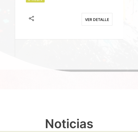
J
F
VER DETALLE
E
Noticias