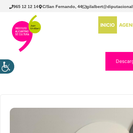
Saltar
965 12 12 14
C/San Fernando, 44
gilalbert@diputacional
al
contenido
INICIO
AGEN
Descar