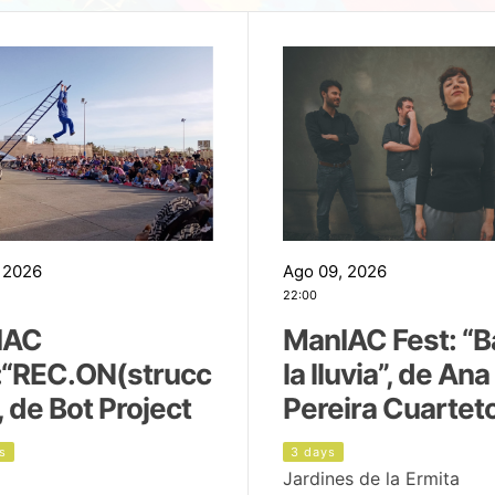
 2026
Ago 09, 2026
22:00
IAC
ManIAC Fest: “B
:“REC.ON(strucc
la lluvia”, de Ana
, de Bot Project
Pereira Cuartet
s
3 days
Jardines de la Ermita