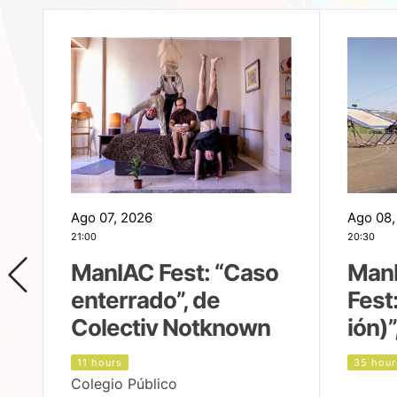
Ago 07, 2026
Ago 08,
21:00
20:30
ManIAC Fest: “Caso
Man
enterrado”, de
Fest
Colectiv Notknown
ión)”
11 hours
35 hour
Colegio Público