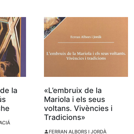
de la
«L’embruix de la
ús
Mariola i els seus
che
voltans. Vivències i
Tradicions»
ACIÁ
FERRAN ALBORS I JORDÀ