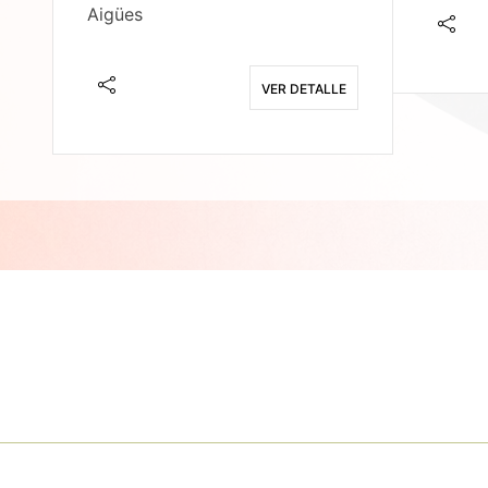
Aigües
E
VER DETALLE