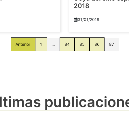
2018
8
31/01/2018
Anterior
1
…
84
85
86
87
ltimas publicacion