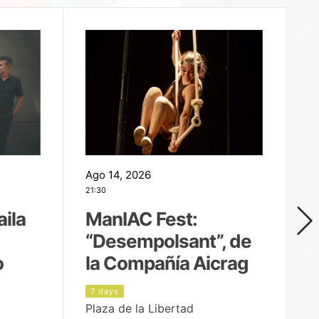
Ago 14, 2026
Ag
21:30
21
aila
ManIAC Fest:
M
“Desempolsant”, de
“
o
la Compañía Aicrag
D
7 days
8
Plaza de la Libertad
Pa