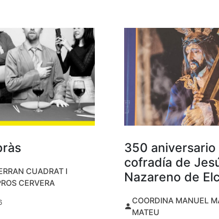
bràs
350 aniversario 
cofradía de Jes
ERRAN CUADRAT I
Nazareno de El
PROS CERVERA
COORDINA MANUEL M
6
MATEU