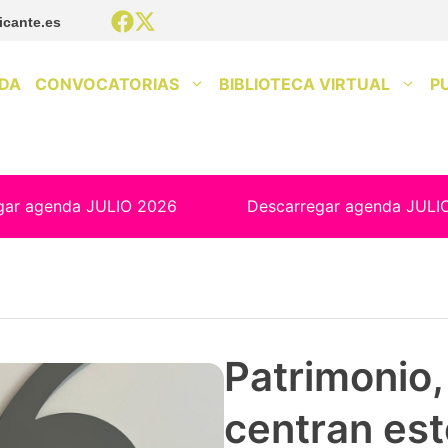
icante.es
DA
CONVOCATORIAS
BIBLIOTECA VIRTUAL
P
gar agenda JULIO 2026
Descarregar agenda JULI
Patrimonio, 
centran est