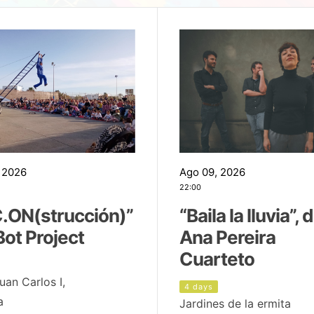
 2026
Ago 09, 2026
22:00
.ON(strucción)”
“Baila la lluvia”, 
Bot Project
Ana Pereira
Cuarteto
uan Carlos I,
4 days
a
Jardines de la ermita