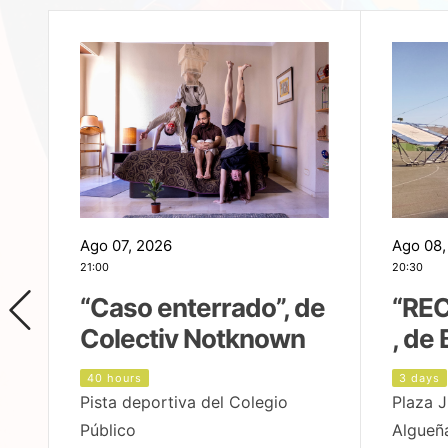
Ago 07, 2026
Ago 08,
21:00
20:30
,
“Caso enterrado”, de
“REC
Colectiv Notknown
, de 
40 hours
3 days
Pista deportiva del Colegio
Plaza J
Público
Algueñ