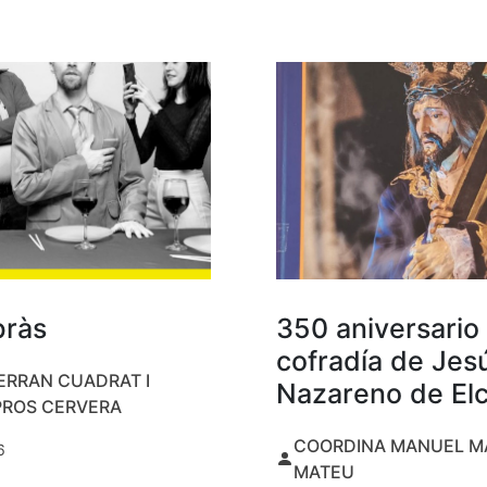
bràs
350 aniversario 
cofradía de Jes
ERRAN CUADRAT I
Nazareno de El
PROS CERVERA
COORDINA MANUEL M
6
MATEU