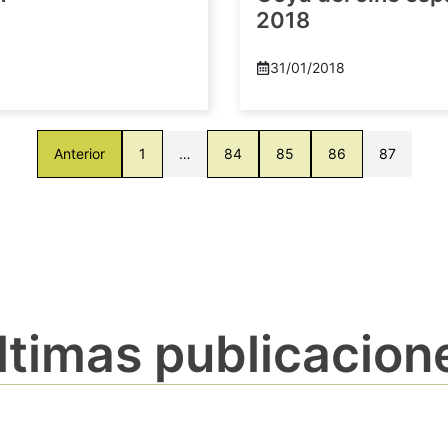
2018
8
31/01/2018
Anterior
1
…
84
85
86
87
ltimas publicacion