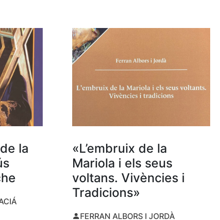
de la
«L’embruix de la
ús
Mariola i els seus
che
voltans. Vivències i
Tradicions»
ACIÁ
FERRAN ALBORS I JORDÀ