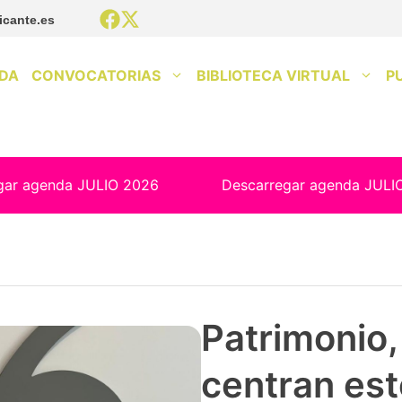
icante.es
DA
CONVOCATORIAS
BIBLIOTECA VIRTUAL
P
gar agenda JULIO 2026
Descarregar agenda JULI
Patrimonio, 
centran est