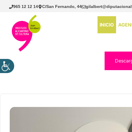
Saltar
965 12 12 14
C/San Fernando, 44
gilalbert@diputacional
al
contenido
INICIO
AGEN
Descar