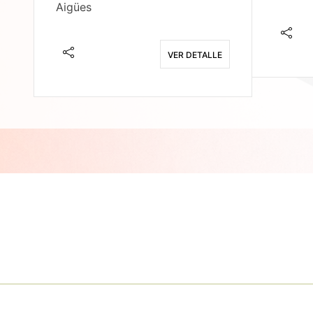
Aigües
E
VER DETALLE