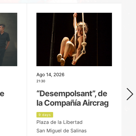
Ago 14, 2026
Ag
21:30
21
de
“Desempolsant”, de
“
la Compañía Aircrag
D
9 days
1
Plaza de la Libertad
pa
San Miguel de Salinas
X