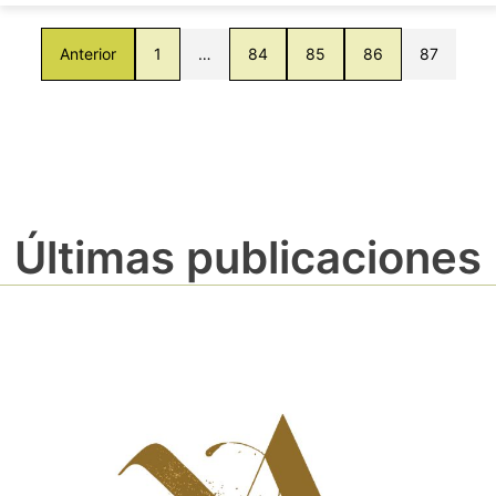
Anterior
1
…
84
85
86
87
Últimas publicaciones