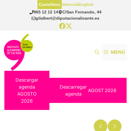
Saltar
Castellano
Valencià
English
al
965 12 12 14
C/San Fernando, 44
contenido
gilalbert@diputacionalicante.es
MENÚ
Descargar
agenda
Descarregar
AGOST
2026
AGOSTO
agenda
2026