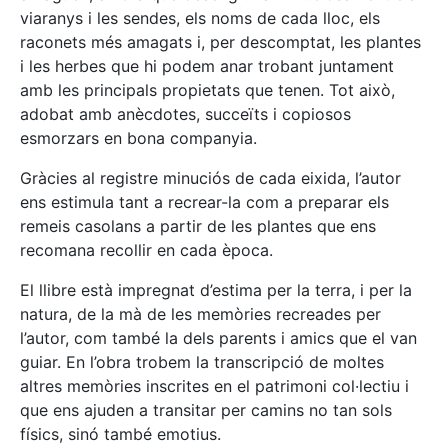
viaranys i les sendes, els noms de cada lloc, els
raconets més amagats i, per descomptat, les plantes
i les herbes que hi podem anar trobant juntament
amb les principals propietats que tenen. Tot això,
adobat amb anècdotes, succeïts i copiosos
esmorzars en bona companyia.
Gràcies al registre minuciós de cada eixida, l’autor
ens estimula tant a recrear-la com a preparar els
remeis casolans a partir de les plantes que ens
recomana recollir en cada època.
El llibre està impregnat d’estima per la terra, i per la
natura, de la mà de les memòries recreades per
l’autor, com també la dels parents i amics que el van
guiar. En l’obra trobem la transcripció de moltes
altres memòries inscrites en el patrimoni col·lectiu i
que ens ajuden a transitar per camins no tan sols
físics, sinó també emotius.