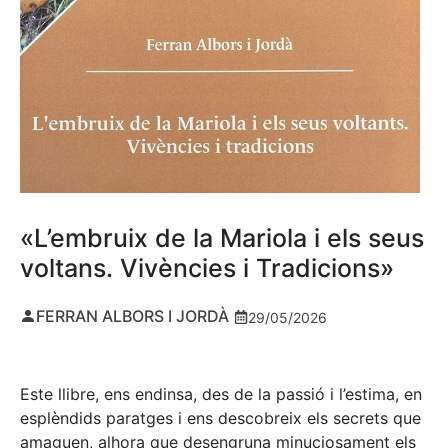
«L’embruix de la Mariola i els seus
voltans. Vivències i Tradicions»
FERRAN ALBORS I JORDÀ
29/05/2026
Este llibre, ens endinsa, des de la passió i l’estima, en
esplèndids paratges i ens descobreix els secrets que
amaguen, alhora que desengruna minuciosament els