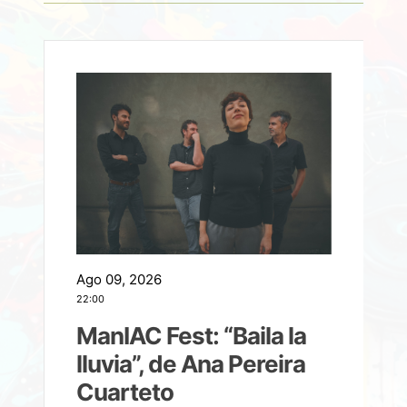
Ago 09, 2026
A
22:00
21
ManIAC Fest: “Baila la
a
lluvia”, de Ana Pereira
Cuarteto