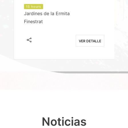
15 hours
Jardines de la Ermita
P
Finestrat
S
E
VER DETALLE
Noticias