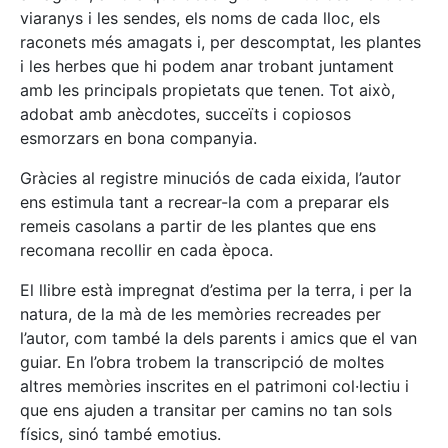
viaranys i les sendes, els noms de cada lloc, els
raconets més amagats i, per descomptat, les plantes
i les herbes que hi podem anar trobant juntament
amb les principals propietats que tenen. Tot això,
adobat amb anècdotes, succeïts i copiosos
esmorzars en bona companyia.
Gràcies al registre minuciós de cada eixida, l’autor
ens estimula tant a recrear-la com a preparar els
remeis casolans a partir de les plantes que ens
recomana recollir en cada època.
El llibre està impregnat d’estima per la terra, i per la
natura, de la mà de les memòries recreades per
l’autor, com també la dels parents i amics que el van
guiar. En l’obra trobem la transcripció de moltes
altres memòries inscrites en el patrimoni col·lectiu i
que ens ajuden a transitar per camins no tan sols
físics, sinó també emotius.