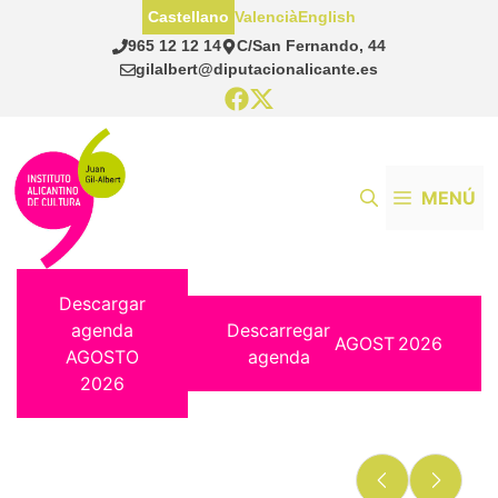
Saltar
Castellano
Valencià
English
al
965 12 12 14
C/San Fernando, 44
contenido
gilalbert@diputacionalicante.es
MENÚ
Descargar
agenda
Descarregar
AGOST
2026
AGOSTO
agenda
2026