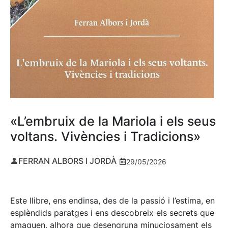
«L’embruix de la Mariola i els seus
voltans. Vivències i Tradicions»
FERRAN ALBORS I JORDÀ
29/05/2026
Este llibre, ens endinsa, des de la passió i l’estima, en
esplèndids paratges i ens descobreix els secrets que
amaguen, alhora que desengruna minuciosament els