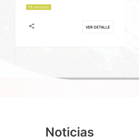
76 minutes
J
F
VER DETALLE
E
Noticias