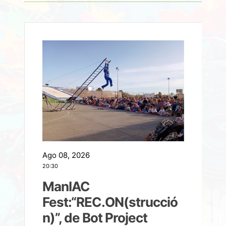
Ago 08, 2026
A
20:30
2
ManIAC
M
a
Fest:“REC.ON(strucció
l
n)”, de Bot Project