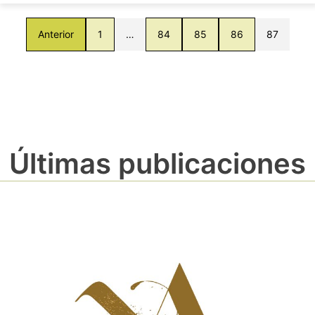
Anterior
1
…
84
85
86
87
Últimas publicaciones