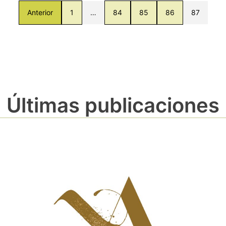
Anterior
1
…
84
85
86
87
Últimas publicaciones