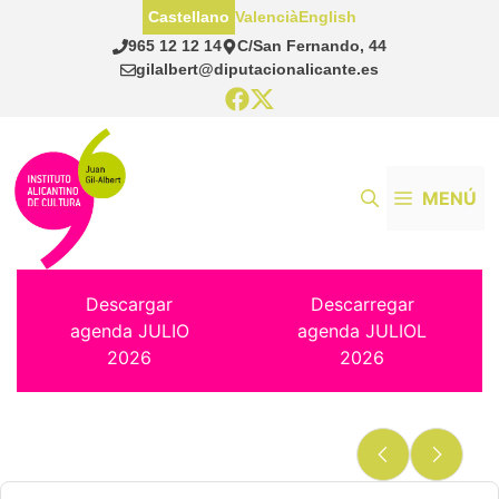
Saltar
Castellano
Valencià
English
al
965 12 12 14
C/San Fernando, 44
contenido
gilalbert@diputacionalicante.es
MENÚ
Descargar
Descarregar
agenda JULIO
agenda JULIOL
2026
2026