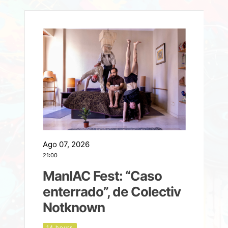
Ago 07, 2026
A
21:00
2
ManIAC Fest: “Caso
a
enterrado”, de Colectiv
Notknown
n
14 hours