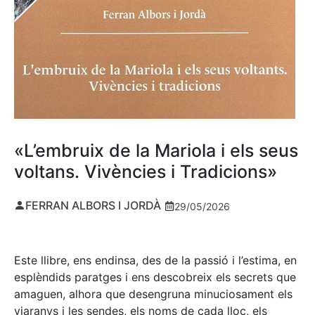
«L’embruix de la Mariola i els seus
voltans. Vivències i Tradicions»
FERRAN ALBORS I JORDÀ
29/05/2026
Este llibre, ens endinsa, des de la passió i l’estima, en
esplèndids paratges i ens descobreix els secrets que
amaguen, alhora que desengruna minuciosament els
viaranys i les sendes, els noms de cada lloc, els