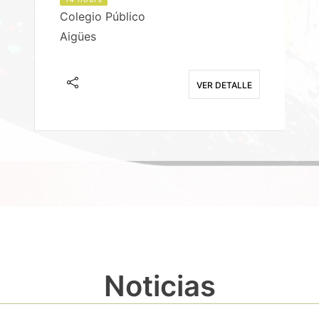
Colegio Público
Aigües
E
VER DETALLE
Noticias