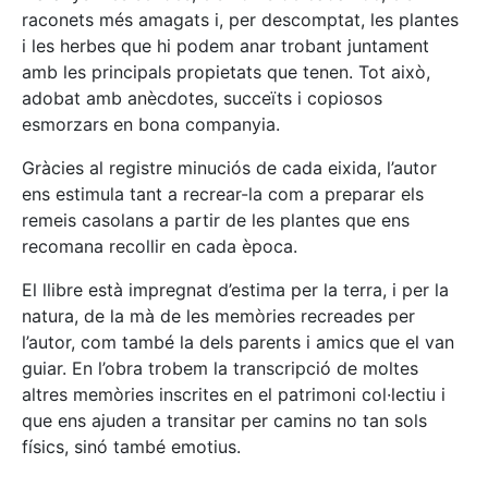
raconets més amagats i, per descomptat, les plantes
i les herbes que hi podem anar trobant juntament
amb les principals propietats que tenen. Tot això,
adobat amb anècdotes, succeïts i copiosos
esmorzars en bona companyia.
Gràcies al registre minuciós de cada eixida, l’autor
ens estimula tant a recrear-la com a preparar els
remeis casolans a partir de les plantes que ens
recomana recollir en cada època.
El llibre està impregnat d’estima per la terra, i per la
natura, de la mà de les memòries recreades per
l’autor, com també la dels parents i amics que el van
guiar. En l’obra trobem la transcripció de moltes
altres memòries inscrites en el patrimoni col·lectiu i
que ens ajuden a transitar per camins no tan sols
físics, sinó també emotius.