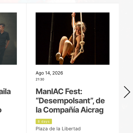
Ago 14, 2026
Ag
21:30
21
aila
ManIAC Fest:
M
“Desempolsant”, de
“
o
la Compañía Aicrag
D
8 days
9
Plaza de la Libertad
Pa