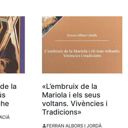
de la
«L’embruix de la
ús
Mariola i els seus
che
voltans. Vivències i
Tradicions»
ACIÁ
FERRAN ALBORS I JORDÀ