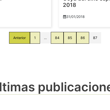
2018
8
31/01/2018
Anterior
1
…
84
85
86
87
ltimas publicacion