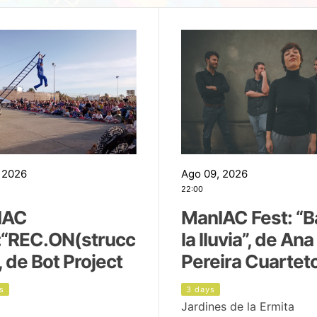
 2026
Ago 09, 2026
22:00
IAC
ManIAC Fest: “B
:“REC.ON(strucc
la lluvia”, de Ana
, de Bot Project
Pereira Cuartet
s
3 days
Jardines de la Ermita