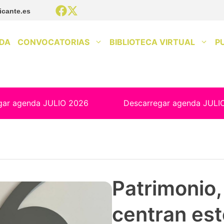
icante.es
DA
CONVOCATORIAS
BIBLIOTECA VIRTUAL
P
gar agenda JULIO 2026
Descarregar agenda JULI
Patrimonio, 
centran est