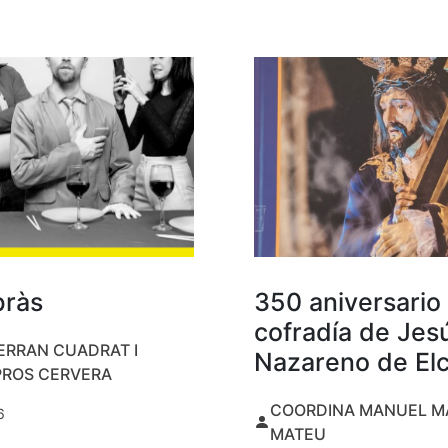
bràs
350 aniversario 
cofradía de Jes
ERRAN CUADRAT I
Nazareno de El
PROS CERVERA
COORDINA MANUEL M
6
MATEU