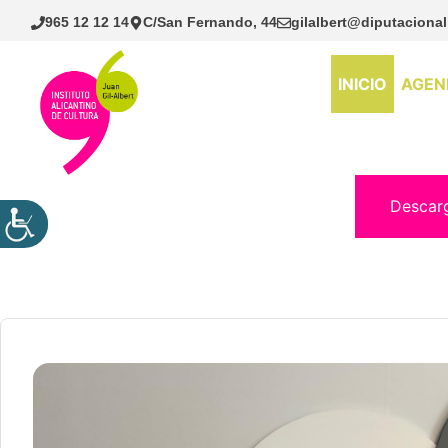
Saltar
965 12 12 14
C/San Fernando, 44
gilalbert@diputacional
al
contenido
INICIO
AGEN
Descar