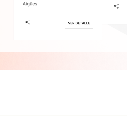
Aigües
E
VER DETALLE