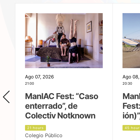
Ago 07, 2026
Ago 08,
21:00
20:30
ManIAC Fest: “Caso
Man
enterrado”, de
Fest
Colectiv Notknown
ión)”
21 hours
45 hour
Colegio Público