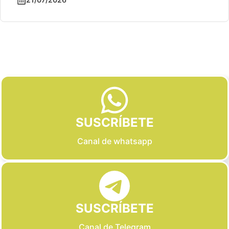
Slide 2 of 6
SUSCRÍBETE
Canal de whatsapp
SUSCRÍBETE
Canal de Telegram