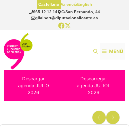
Saltar
Castellano
Valencià
English
al
965 12 12 14
C/San Fernando, 44
contenido
gilalbert@diputacionalicante.es
MENÚ
Descargar
Descarregar
agenda JULIO
agenda JULIOL
2026
2026