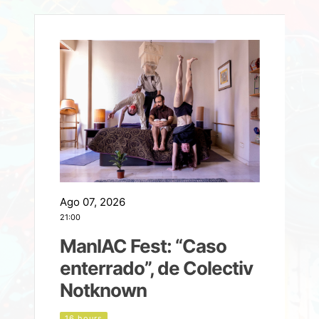
Ago 07, 2026
A
21:00
2
ManIAC Fest: “Caso
a
enterrado”, de Colectiv
Notknown
n
16 hours