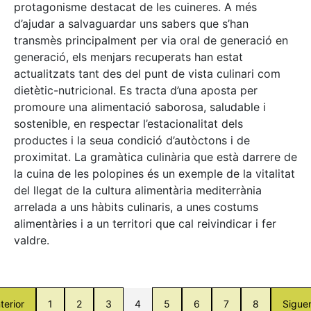
protagonisme destacat de les cuineres. A més
d’ajudar a salvaguardar uns sabers que s’han
transmès principalment per via oral de generació en
generació, els menjars recuperats han estat
actualitzats tant des del punt de vista culinari com
dietètic-nutricional. Es tracta d’una aposta per
promoure una alimentació saborosa, saludable i
sostenible, en respectar l’estacionalitat dels
productes i la seua condició d’autòctons i de
proximitat. La gramàtica culinària que està darrere de
la cuina de les polopines és un exemple de la vitalitat
del llegat de la cultura alimentària mediterrània
arrelada a uns hàbits culinaris, a unes costums
alimentàries i a un territori que cal reivindicar i fer
valdre.
terior
1
2
3
4
5
6
7
8
Sigue