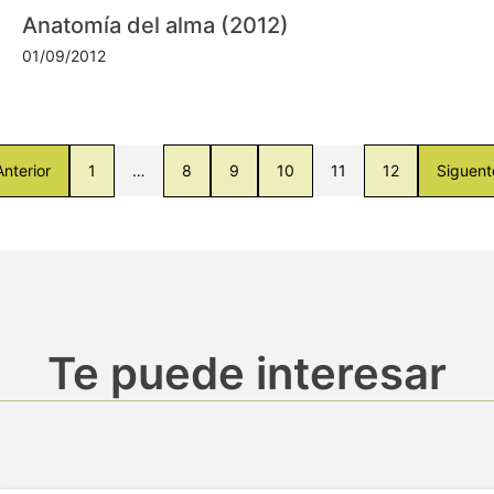
Anatomía del alma (2012)
01/09/2012
Anterior
1
…
8
9
10
11
12
Siguent
Te puede interesar