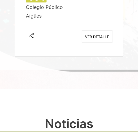
Colegio Público
Aigües
E
VER DETALLE
Noticias