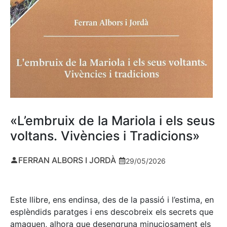
«L’embruix de la Mariola i els seus
voltans. Vivències i Tradicions»
FERRAN ALBORS I JORDÀ
29/05/2026
Este llibre, ens endinsa, des de la passió i l’estima, en
esplèndids paratges i ens descobreix els secrets que
amaguen, alhora que desengruna minuciosament els