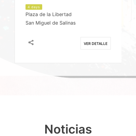
4 days
Plaza de la Libertad
P
San Miguel de Salinas
X
E
VER DETALLE
Noticias