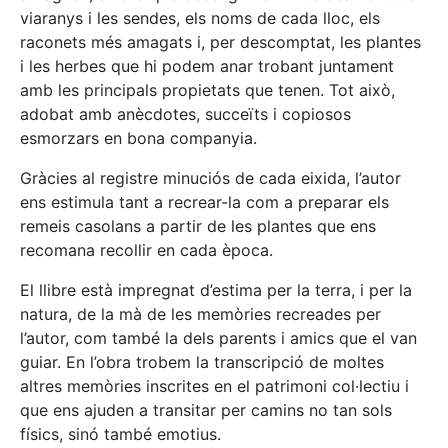
viaranys i les sendes, els noms de cada lloc, els
raconets més amagats i, per descomptat, les plantes
i les herbes que hi podem anar trobant juntament
amb les principals propietats que tenen. Tot això,
adobat amb anècdotes, succeïts i copiosos
esmorzars en bona companyia.
Gràcies al registre minuciós de cada eixida, l’autor
ens estimula tant a recrear-la com a preparar els
remeis casolans a partir de les plantes que ens
recomana recollir en cada època.
El llibre està impregnat d’estima per la terra, i per la
natura, de la mà de les memòries recreades per
l’autor, com també la dels parents i amics que el van
guiar. En l’obra trobem la transcripció de moltes
altres memòries inscrites en el patrimoni col·lectiu i
que ens ajuden a transitar per camins no tan sols
físics, sinó també emotius.