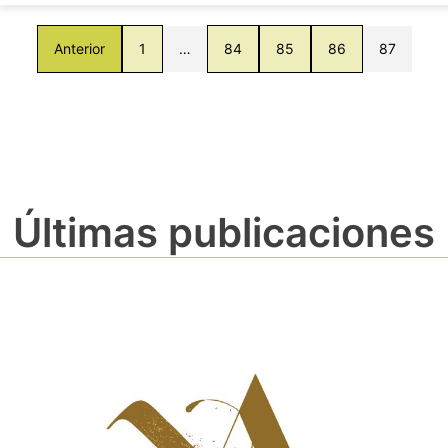
Anterior
1
…
84
85
86
87
Últimas publicaciones