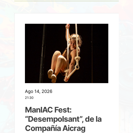
Ago 14, 2026
A
21:30
21
ManIAC Fest:
a
“Desempolsant”, de la
Compañía Aicrag