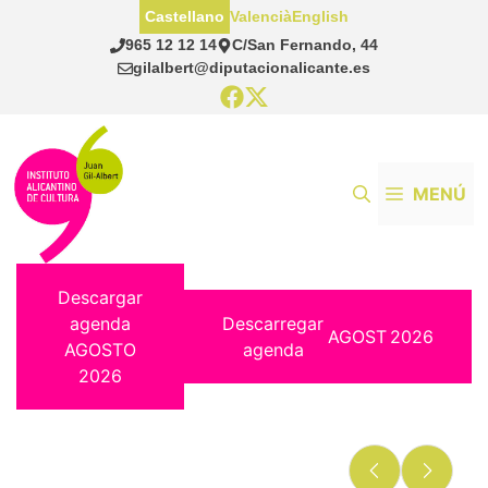
Saltar
Castellano
Valencià
English
al
965 12 12 14
C/San Fernando, 44
contenido
gilalbert@diputacionalicante.es
MENÚ
Descargar
agenda
Descarregar
AGOST
2026
AGOSTO
agenda
2026