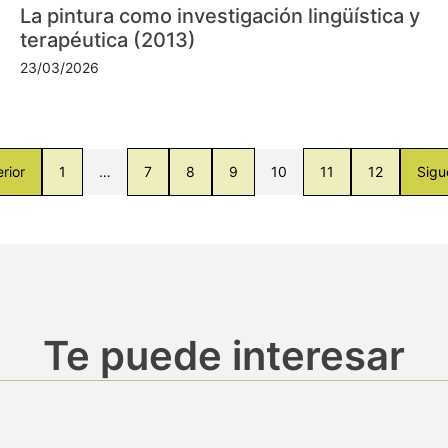
La pintura como investigación lingüística y
terapéutica (2013)
23/03/2026
rior
1
…
7
8
9
10
11
12
Sigu
Te puede interesar