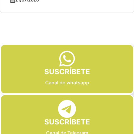
Slide 2 of 6
SUSCRÍBETE
Canal de whatsapp
SUSCRÍBETE
Canal de Telegram