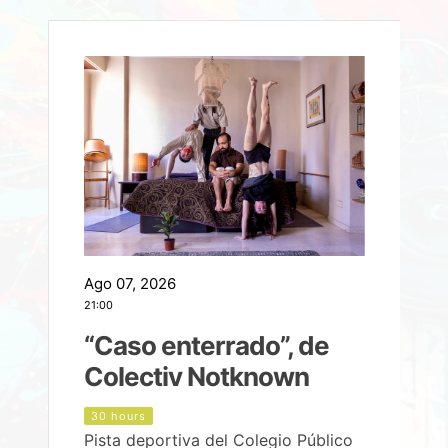
Ago 07, 2026
A
21:00
2
e
“Caso enterrado”, de
Colectiv Notknown
d
30 hours
Pista deportiva del Colegio Público
P