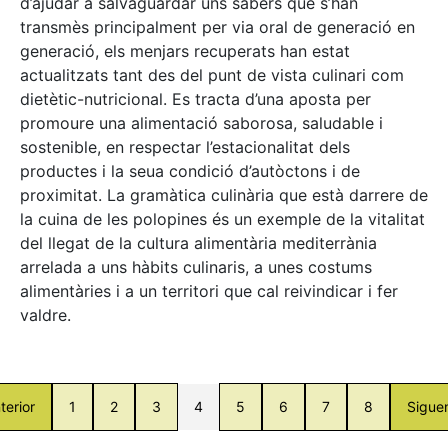
d’ajudar a salvaguardar uns sabers que s’han
transmès principalment per via oral de generació en
generació, els menjars recuperats han estat
actualitzats tant des del punt de vista culinari com
dietètic-nutricional. Es tracta d’una aposta per
promoure una alimentació saborosa, saludable i
sostenible, en respectar l’estacionalitat dels
productes i la seua condició d’autòctons i de
proximitat. La gramàtica culinària que està darrere de
la cuina de les polopines és un exemple de la vitalitat
del llegat de la cultura alimentària mediterrània
arrelada a uns hàbits culinaris, a unes costums
alimentàries i a un territori que cal reivindicar i fer
valdre.
terior
1
2
3
4
5
6
7
8
Sigue