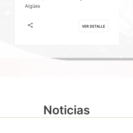
Aigües
A
E
VER DETALLE
Noticias