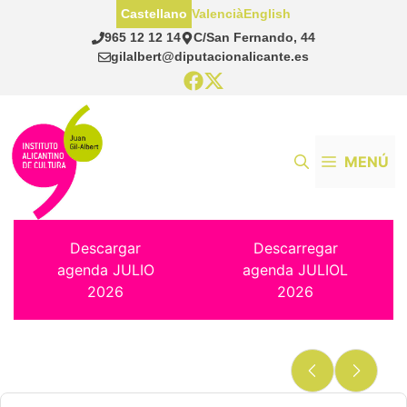
Saltar
Castellano
Valencià
English
al
965 12 12 14
C/San Fernando, 44
contenido
gilalbert@diputacionalicante.es
MENÚ
Descargar
Descarregar
agenda JULIO
agenda JULIOL
2026
2026