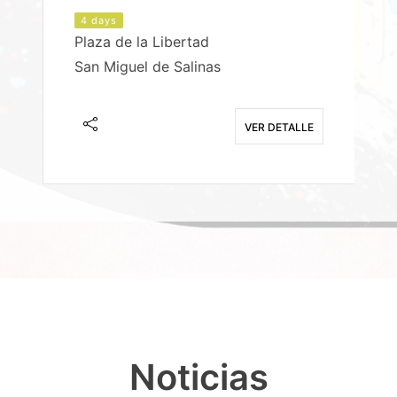
4 days
Plaza de la Libertad
P
San Miguel de Salinas
X
E
VER DETALLE
Noticias