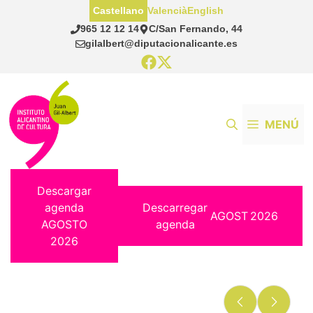
Saltar
Castellano
Valencià
English
al
965 12 12 14
C/San Fernando, 44
contenido
gilalbert@diputacionalicante.es
MENÚ
Descargar
agenda
Descarregar
AGOST
2026
AGOSTO
agenda
2026