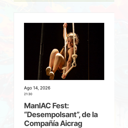
Ago 14, 2026
A
21:30
21
ManIAC Fest:
a
“Desempolsant”, de la
Compañía Aicrag