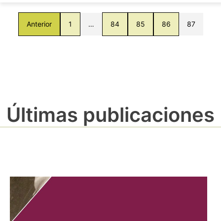
Anterior
1
…
84
85
86
87
Últimas publicaciones