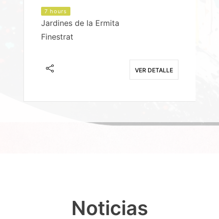
7 hours
Jardines de la Ermita
P
Finestrat
S
E
VER DETALLE
Noticias