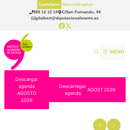
Saltar
Castellano
Valencià
English
al
965 12 12 14
C/San Fernando, 44
contenido
gilalbert@diputacionalicante.es
MENÚ
Descargar
agenda
Descarregar
AGOST
2026
AGOSTO
agenda
2026