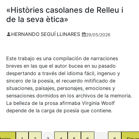
«Històries casolanes de Relleu i
de la seva ètica»
HERNANDO SEGUÍ LLINARES
29/05/2026
Este trabajo es una compilación de narraciones
breves en las que el autor bucea en su pasado
despertando a través del idioma fácil, ingenuo y
sincero de la poesía, el recuerdo mitificado de
situaciones, paisajes, personajes, emociones y
sensaciones dormidos en los archivos de la memoria.
La belleza de la prosa afirmaba Virginia Woolf
depende de la carga de poesía que contiene.
terior
1
2
3
4
5
6
…
8
Sigue