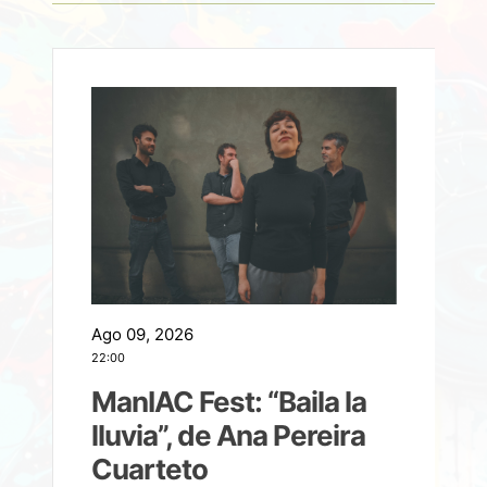
Ago 09, 2026
A
22:00
21
ManIAC Fest: “Baila la
a
lluvia”, de Ana Pereira
Cuarteto