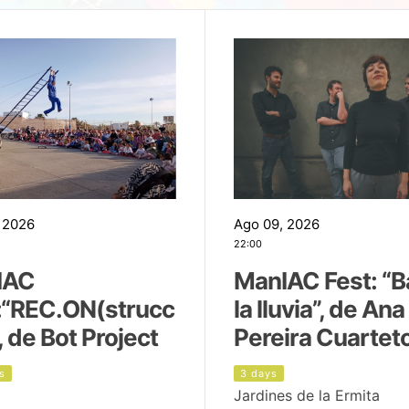
 2026
Ago 09, 2026
22:00
IAC
ManIAC Fest: “B
:“REC.ON(strucc
la lluvia”, de Ana
, de Bot Project
Pereira Cuartet
s
3 days
Jardines de la Ermita