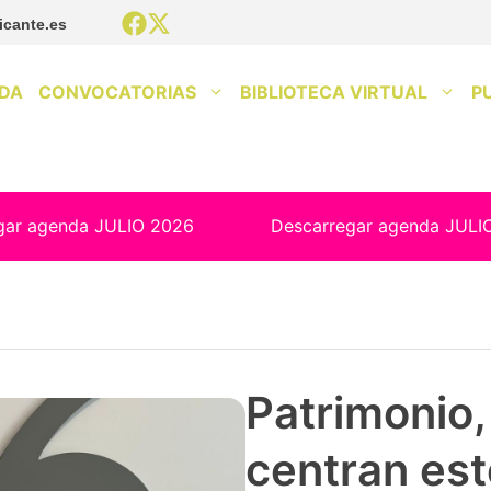
icante.es
DA
CONVOCATORIAS
BIBLIOTECA VIRTUAL
P
gar agenda JULIO 2026
Descarregar agenda JULI
Patrimonio, 
centran est