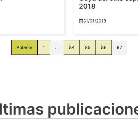
2018
8
31/01/2018
Anterior
1
…
84
85
86
87
ltimas publicacion