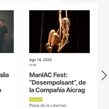
Ago 14, 2026
Ag
21:30
21
aila
ManIAC Fest:
M
“Desempolsant”, de
“
o
la Compañía Aicrag
D
8 days
8
Plaza de la Libertad
Pa