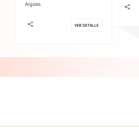
Aigües
E
VER DETALLE