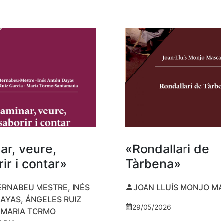
ar, veure,
«Rondallari de
ir i contar»
Tàrbena»
ERNABEU MESTRE, INÉS
JOAN LLUÍS MONJO 
AYAS, ÁNGELES RUIZ
29/05/2026
I MARIA TORMO