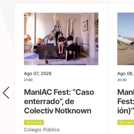
Ago 07, 2026
Ago 08,
21:00
20:30
ManIAC Fest: “Caso
Man
enterrado”, de
Fest
Colectiv Notknown
ión)”
12 hours
35 hour
Colegio Público