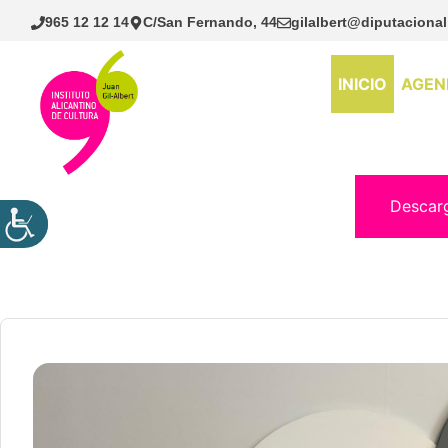
Saltar
965 12 12 14
C/San Fernando, 44
gilalbert@diputacional
al
contenido
INICIO
AGEN
Descar