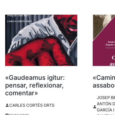
«Gaudeamus igitur:
«Camin
pensar, reflexionar,
assabor
comentar»
JOSEP B
ANTÓN D
CARLES CORTÉS ORTS
GARCÍA 