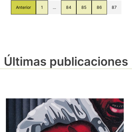
Anterior
1
…
84
85
86
87
Últimas publicaciones