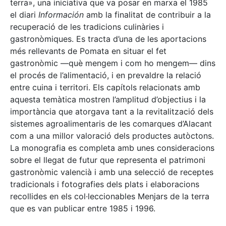
terra», una iniciativa que va posar en marxa el 1985
el diari
Información
amb la finalitat de contribuir a la
recuperació de les tradicions culinàries i
gastronòmiques. Es tracta d’una de les aportacions
més rellevants de Pomata en situar el fet
gastronòmic —què mengem i com ho mengem— dins
el procés de l’alimentació, i en prevaldre la relació
entre cuina i territori. Els capítols relacionats amb
aquesta temàtica mostren l’amplitud d’objectius i la
importància que atorgava tant a la revitalització dels
sistemes agroalimentaris de les comarques d’Alacant
com a una millor valoració dels productes autòctons.
La monografia es completa amb unes consideracions
sobre el llegat de futur que representa el patrimoni
gastronòmic valencià i amb una selecció de receptes
tradicionals i fotografies dels plats i elaboracions
recollides en els col·leccionables Menjars de la terra
que es van publicar entre 1985 i 1996.