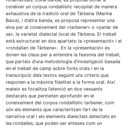
conéixer un corpus rondallístic recopilat de manera
exhaustiva de la tradició oral de Tàrbena (Marina
Baixa), i d’altra banda, es proposa representar una
eina per al coneixement del «tarbener» o «parlar de
sa», la varietat dialectal local de Tàrbena. El treball
està estructurat en dos apartats: la «presentació» i el
«rondallari de Tàrbena». En la «presentació» es
donen les claus per a entendre la fesomia del treball,
que parteix d’una metodologia d’investigació basada
en el treball de camp sobre fonts orals i en la
transcripció dels textos seguint uns criteris que
responen a la màxima fidelitat a la forma oral. Així
mateix es focalitza l’atenció en dos vessants
destacats que permeten aprofundir en el
coneixement del corpus rondallístic tarbener, com
són els elements que caracteritzen l’art de la
narrativa oral i els elements dialectals detectats en
les rondalles, que poden ser enteses com un