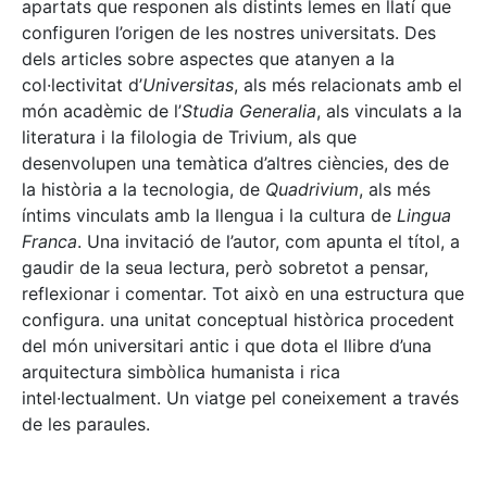
apartats que responen als distints lemes en llatí que
configuren l’origen de les nostres universitats. Des
dels articles sobre aspectes que atanyen a la
col·lectivitat d’
Universitas
, als més relacionats amb el
món acadèmic de l’
Studia Generalia
, als vinculats a la
literatura i la filologia de Trivium, als que
desenvolupen una temàtica d’altres ciències, des de
la història a la tecnologia, de
Quadrivium
, als més
íntims vinculats amb la llengua i la cultura de
Lingua
Franca
. Una invitació de l’autor, com apunta el títol, a
gaudir de la seua lectura, però sobretot a pensar,
reflexionar i comentar. Tot això en una estructura que
configura. una unitat conceptual històrica procedent
del món universitari antic i que dota el llibre d’una
arquitectura simbòlica humanista i rica
intel·lectualment. Un viatge pel coneixement a través
de les paraules.