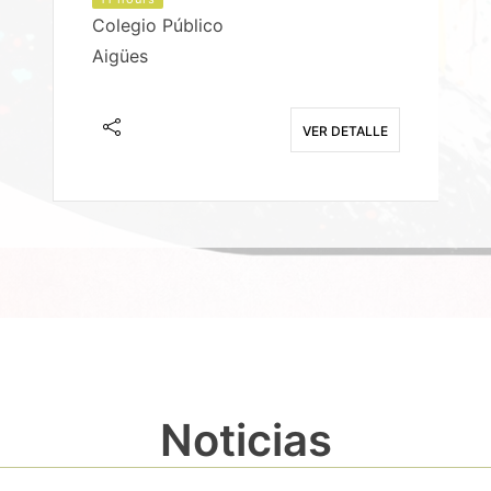
Colegio Público
Aigües
E
VER DETALLE
Noticias