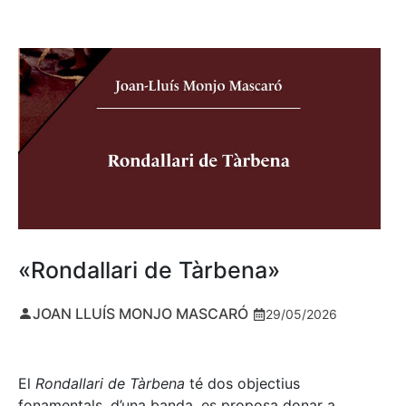
«Rondallari de Tàrbena»
JOAN LLUÍS MONJO MASCARÓ
29/05/2026
El
Rondallari de Tàrbena
té dos objectius
fonamentals, d’una banda, es proposa donar a