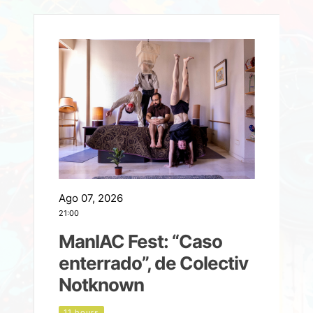
Ago 07, 2026
A
21:00
2
ManIAC Fest: “Caso
a
enterrado”, de Colectiv
Notknown
n
11 hours