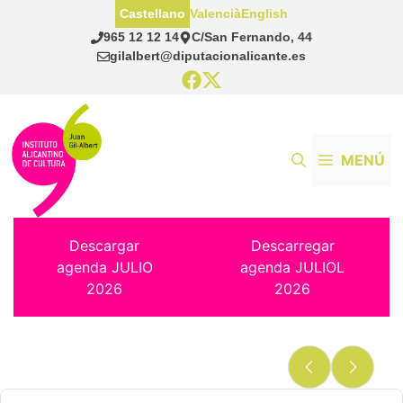
Saltar
Castellano
Valencià
English
al
965 12 12 14
C/San Fernando, 44
contenido
gilalbert@diputacionalicante.es
MENÚ
Descargar
Descarregar
agenda JULIO
agenda JULIOL
2026
2026