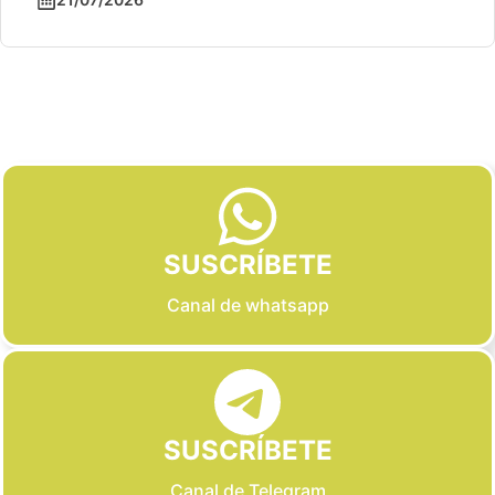
Slide 2 of 6
SUSCRÍBETE
Canal de whatsapp
SUSCRÍBETE
Canal de Telegram