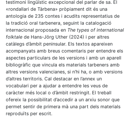
testimoni lingüístic excepcional del parlar de sa. El
«rondallari de Tàrbena» pròpiament dit és una
antologia de 235 contes i acudits representatius de
la tradició oral tarbenera, seguint la catalogació
internacional proposada en
The types of international
folktale
de Hans-Jörg Uther (2024) i per altres
catàlegs d’àmbit peninsular. Els textos apareixen
acompanyats amb breus comentaris per entendre els
aspectes particulars de les versions i amb un aparell
bibliogràfic que vincula els materials tarbeners amb
altres versions valencianes, si n’hi ha, o amb versions
d’altres territoris. Cal destacar en l’annex un
vocabulari per a ajudar a entendre les veus de
caràcter més local o d’àmbit restringit. El treball
ofereix la possibilitat d’accedir a un arxiu sonor que
permet sentir de primera mà una part dels materials
reproduïts per escrit.