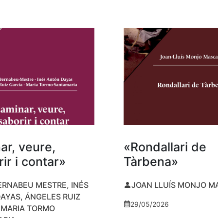
ar, veure,
«Rondallari de
ir i contar»
Tàrbena»
ERNABEU MESTRE, INÉS
JOAN LLUÍS MONJO 
AYAS, ÁNGELES RUIZ
29/05/2026
I MARIA TORMO