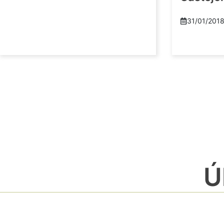
31/01/201
Ú