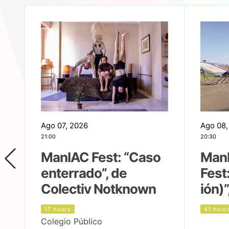
Ago 07, 2026
Ago 08,
21:00
20:30
ManIAC Fest: “Caso
Man
enterrado”, de
Fest
Colectiv Notknown
ión)”
17 hours
41 hour
Colegio Público