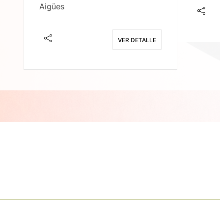
Aigües
E
VER DETALLE