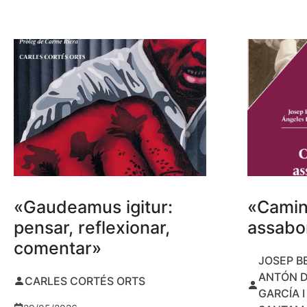
«Gaudeamus igitur:
«Camin
pensar, reflexionar,
assabor
comentar»
JOSEP B
ANTÓN D
CARLES CORTÉS ORTS
GARCÍA 