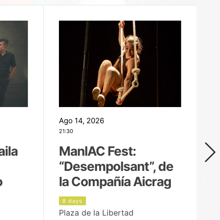
Ago 14, 2026
Ag
21:30
21
aila
ManIAC Fest:
M
“Desempolsant”, de
“
o
la Compañía Aicrag
D
8 days
9
Plaza de la Libertad
Pa