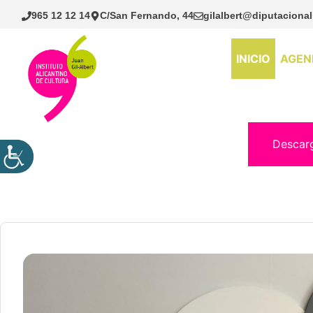
Saltar
965 12 12 14
C/San Fernando, 44
gilalbert@diputacional
al
contenido
INICIO
AGEN
Descar