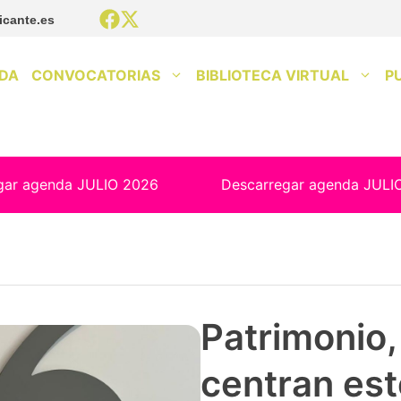
icante.es
DA
CONVOCATORIAS
BIBLIOTECA VIRTUAL
P
gar agenda JULIO 2026
Descarregar agenda JULI
Patrimonio, 
centran est