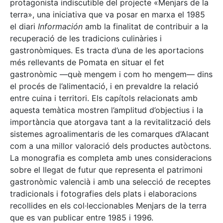
protagonista indiscutible del projecte «Menjars de la
terra», una iniciativa que va posar en marxa el 1985
el diari
Información
amb la finalitat de contribuir a la
recuperació de les tradicions culinàries i
gastronòmiques. Es tracta d’una de les aportacions
més rellevants de Pomata en situar el fet
gastronòmic —què mengem i com ho mengem— dins
el procés de l’alimentació, i en prevaldre la relació
entre cuina i territori. Els capítols relacionats amb
aquesta temàtica mostren l’amplitud d’objectius i la
importància que atorgava tant a la revitalització dels
sistemes agroalimentaris de les comarques d’Alacant
com a una millor valoració dels productes autòctons.
La monografia es completa amb unes consideracions
sobre el llegat de futur que representa el patrimoni
gastronòmic valencià i amb una selecció de receptes
tradicionals i fotografies dels plats i elaboracions
recollides en els col·leccionables Menjars de la terra
que es van publicar entre 1985 i 1996.