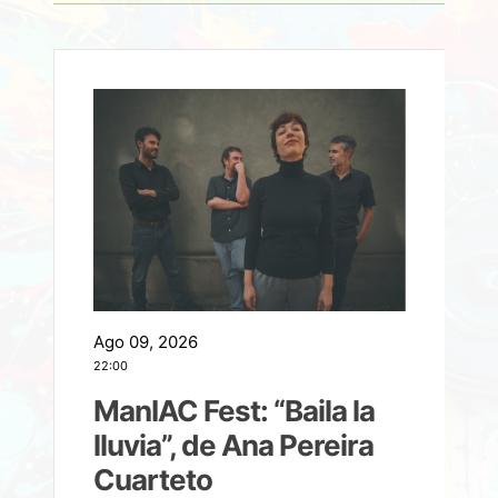
Ago 09, 2026
A
22:00
21
ManIAC Fest: “Baila la
a
lluvia”, de Ana Pereira
Cuarteto