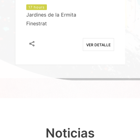
17 hours
Jardines de la Ermita
P
Finestrat
S
E
VER DETALLE
Noticias