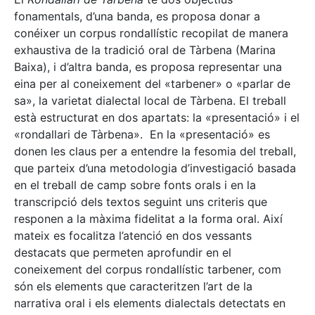
fonamentals, d’una banda, es proposa donar a
conéixer un corpus rondallístic recopilat de manera
exhaustiva de la tradició oral de Tàrbena (Marina
Baixa), i d’altra banda, es proposa representar una
eina per al coneixement del «tarbener» o «parlar de
sa», la varietat dialectal local de Tàrbena. El treball
està estructurat en dos apartats: la «presentació» i el
«rondallari de Tàrbena». En la «presentació» es
donen les claus per a entendre la fesomia del treball,
que parteix d’una metodologia d’investigació basada
en el treball de camp sobre fonts orals i en la
transcripció dels textos seguint uns criteris que
responen a la màxima fidelitat a la forma oral. Així
mateix es focalitza l’atenció en dos vessants
destacats que permeten aprofundir en el
coneixement del corpus rondallístic tarbener, com
són els elements que caracteritzen l’art de la
narrativa oral i els elements dialectals detectats en