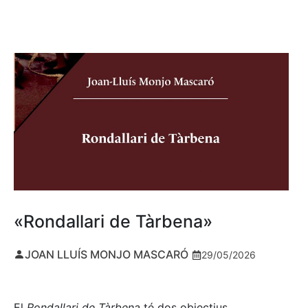
«Rondallari de Tàrbena»
JOAN LLUÍS MONJO MASCARÓ
29/05/2026
El
Rondallari de Tàrbena
té dos objectius