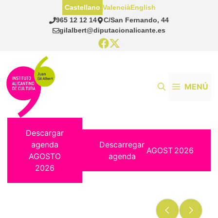
Saltar
Castellano
Valencià
English
al
965 12 12 14
C/San Fernando, 44
contenido
gilalbert@diputacionalicante.es
MENÚ
Descargar
agenda
Descarregar
AGOST
2026
AGOSTO
agenda
2026