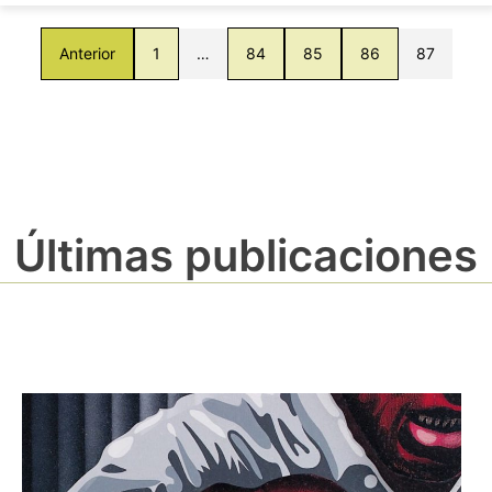
Anterior
1
…
84
85
86
87
Últimas publicaciones