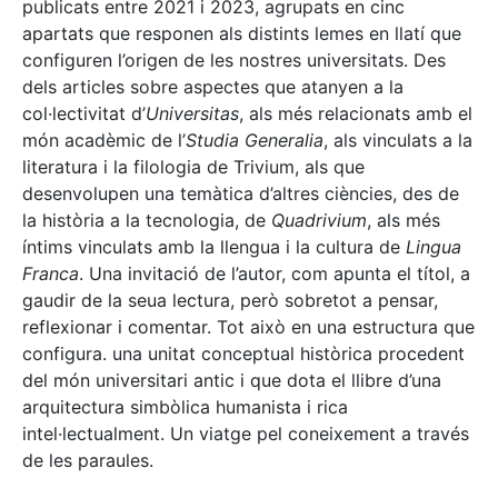
publicats entre 2021 i 2023, agrupats en cinc
apartats que responen als distints lemes en llatí que
configuren l’origen de les nostres universitats. Des
dels articles sobre aspectes que atanyen a la
col·lectivitat d’
Universitas
, als més relacionats amb el
món acadèmic de l’
Studia Generalia
, als vinculats a la
literatura i la filologia de Trivium, als que
desenvolupen una temàtica d’altres ciències, des de
la història a la tecnologia, de
Quadrivium
, als més
íntims vinculats amb la llengua i la cultura de
Lingua
Franca
. Una invitació de l’autor, com apunta el títol, a
gaudir de la seua lectura, però sobretot a pensar,
reflexionar i comentar. Tot això en una estructura que
configura. una unitat conceptual històrica procedent
del món universitari antic i que dota el llibre d’una
arquitectura simbòlica humanista i rica
intel·lectualment. Un viatge pel coneixement a través
de les paraules.