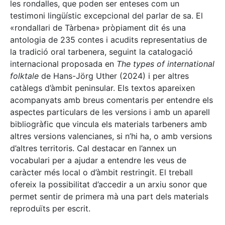
les rondalles, que poden ser enteses com un
testimoni lingüístic excepcional del parlar de sa. El
«rondallari de Tàrbena» pròpiament dit és una
antologia de 235 contes i acudits representatius de
la tradició oral tarbenera, seguint la catalogació
internacional proposada en
The types of international
folktale
de Hans-Jörg Uther (2024) i per altres
catàlegs d’àmbit peninsular. Els textos apareixen
acompanyats amb breus comentaris per entendre els
aspectes particulars de les versions i amb un aparell
bibliogràfic que vincula els materials tarbeners amb
altres versions valencianes, si n’hi ha, o amb versions
d’altres territoris. Cal destacar en l’annex un
vocabulari per a ajudar a entendre les veus de
caràcter més local o d’àmbit restringit. El treball
ofereix la possibilitat d’accedir a un arxiu sonor que
permet sentir de primera mà una part dels materials
reproduïts per escrit.