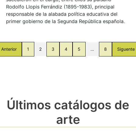
Rodolfo Llopis Ferrándiz (1895-1983), principal
responsable de la alabada política educativa del
primer gobierno de la Segunda República española.
Anterior
1
2
3
4
5
…
8
Siguente
Últimos catálogos de
arte