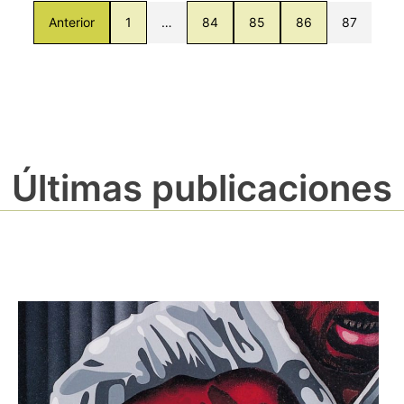
Anterior
1
…
84
85
86
87
Últimas publicaciones