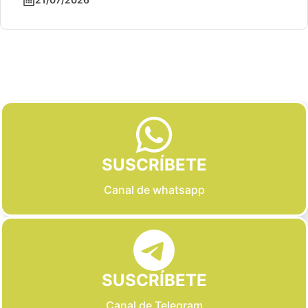
Slide 2 of 6
SUSCRÍBETE
Canal de whatsapp
SUSCRÍBETE
Canal de Telegram