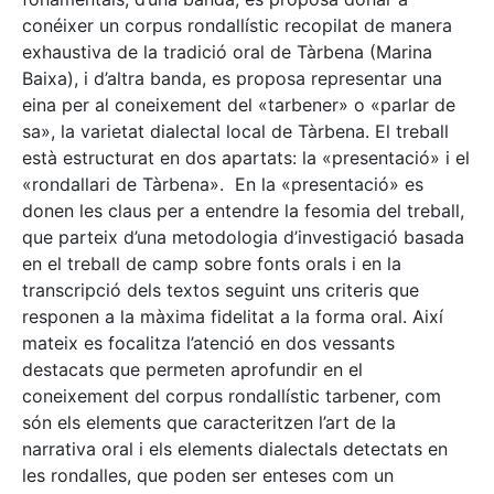
conéixer un corpus rondallístic recopilat de manera
exhaustiva de la tradició oral de Tàrbena (Marina
Baixa), i d’altra banda, es proposa representar una
eina per al coneixement del «tarbener» o «parlar de
sa», la varietat dialectal local de Tàrbena. El treball
està estructurat en dos apartats: la «presentació» i el
«rondallari de Tàrbena». En la «presentació» es
donen les claus per a entendre la fesomia del treball,
que parteix d’una metodologia d’investigació basada
en el treball de camp sobre fonts orals i en la
transcripció dels textos seguint uns criteris que
responen a la màxima fidelitat a la forma oral. Així
mateix es focalitza l’atenció en dos vessants
destacats que permeten aprofundir en el
coneixement del corpus rondallístic tarbener, com
són els elements que caracteritzen l’art de la
narrativa oral i els elements dialectals detectats en
les rondalles, que poden ser enteses com un