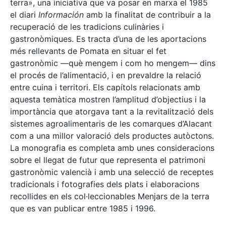
terra», una iniciativa que va posar en marxa el 1985
el diari
Información
amb la finalitat de contribuir a la
recuperació de les tradicions culinàries i
gastronòmiques. Es tracta d’una de les aportacions
més rellevants de Pomata en situar el fet
gastronòmic —què mengem i com ho mengem— dins
el procés de l’alimentació, i en prevaldre la relació
entre cuina i territori. Els capítols relacionats amb
aquesta temàtica mostren l’amplitud d’objectius i la
importància que atorgava tant a la revitalització dels
sistemes agroalimentaris de les comarques d’Alacant
com a una millor valoració dels productes autòctons.
La monografia es completa amb unes consideracions
sobre el llegat de futur que representa el patrimoni
gastronòmic valencià i amb una selecció de receptes
tradicionals i fotografies dels plats i elaboracions
recollides en els col·leccionables Menjars de la terra
que es van publicar entre 1985 i 1996.