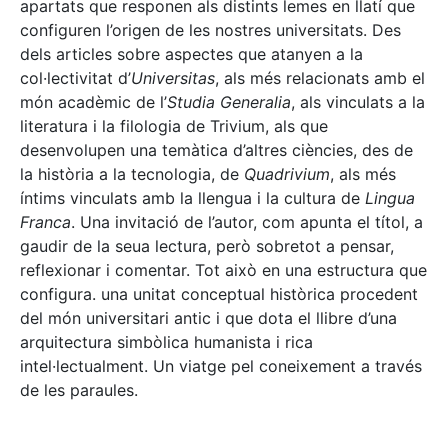
apartats que responen als distints lemes en llatí que
configuren l’origen de les nostres universitats. Des
dels articles sobre aspectes que atanyen a la
col·lectivitat d’
Universitas
, als més relacionats amb el
món acadèmic de l’
Studia Generalia
, als vinculats a la
literatura i la filologia de Trivium, als que
desenvolupen una temàtica d’altres ciències, des de
la història a la tecnologia, de
Quadrivium
, als més
íntims vinculats amb la llengua i la cultura de
Lingua
Franca
. Una invitació de l’autor, com apunta el títol, a
gaudir de la seua lectura, però sobretot a pensar,
reflexionar i comentar. Tot això en una estructura que
configura. una unitat conceptual històrica procedent
del món universitari antic i que dota el llibre d’una
arquitectura simbòlica humanista i rica
intel·lectualment. Un viatge pel coneixement a través
de les paraules.