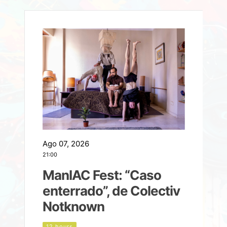
Ago 07, 2026
A
21:00
2
ManIAC Fest: “Caso
a
enterrado”, de Colectiv
Notknown
n
12 hours