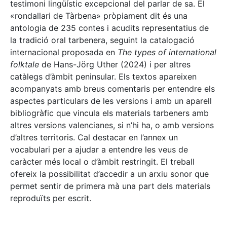
testimoni lingüístic excepcional del parlar de sa. El
«rondallari de Tàrbena» pròpiament dit és una
antologia de 235 contes i acudits representatius de
la tradició oral tarbenera, seguint la catalogació
internacional proposada en
The types of international
folktale
de Hans-Jörg Uther (2024) i per altres
catàlegs d’àmbit peninsular. Els textos apareixen
acompanyats amb breus comentaris per entendre els
aspectes particulars de les versions i amb un aparell
bibliogràfic que vincula els materials tarbeners amb
altres versions valencianes, si n’hi ha, o amb versions
d’altres territoris. Cal destacar en l’annex un
vocabulari per a ajudar a entendre les veus de
caràcter més local o d’àmbit restringit. El treball
ofereix la possibilitat d’accedir a un arxiu sonor que
permet sentir de primera mà una part dels materials
reproduïts per escrit.