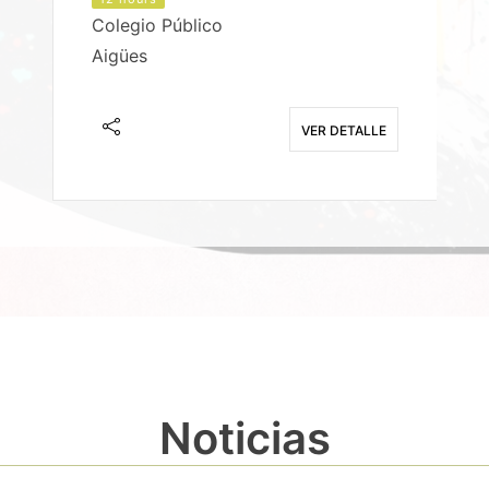
Colegio Público
Aigües
E
VER DETALLE
Noticias