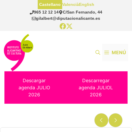
Saltar
Castellano
Valencià
English
al
965 12 12 14
C/San Fernando, 44
contenido
gilalbert@diputacionalicante.es
MENÚ
Descargar
Descarregar
agenda JULIO
agenda JULIOL
2026
2026