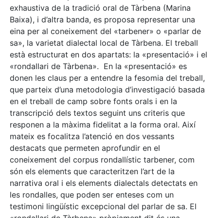
exhaustiva de la tradició oral de Tàrbena (Marina
Baixa), i d’altra banda, es proposa representar una
eina per al coneixement del «tarbener» o «parlar de
sa», la varietat dialectal local de Tàrbena. El treball
està estructurat en dos apartats: la «presentació» i el
«rondallari de Tàrbena». En la «presentació» es
donen les claus per a entendre la fesomia del treball,
que parteix d’una metodologia d’investigació basada
en el treball de camp sobre fonts orals i en la
transcripció dels textos seguint uns criteris que
responen a la màxima fidelitat a la forma oral. Així
mateix es focalitza l’atenció en dos vessants
destacats que permeten aprofundir en el
coneixement del corpus rondallístic tarbener, com
són els elements que caracteritzen l’art de la
narrativa oral i els elements dialectals detectats en
les rondalles, que poden ser enteses com un
testimoni lingüístic excepcional del parlar de sa. El