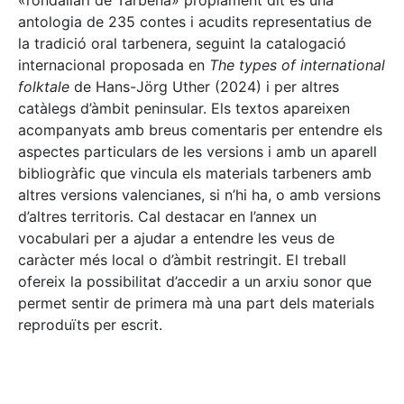
«rondallari de Tàrbena» pròpiament dit és una
antologia de 235 contes i acudits representatius de
la tradició oral tarbenera, seguint la catalogació
internacional proposada en
The types of international
folktale
de Hans-Jörg Uther (2024) i per altres
catàlegs d’àmbit peninsular. Els textos apareixen
acompanyats amb breus comentaris per entendre els
aspectes particulars de les versions i amb un aparell
bibliogràfic que vincula els materials tarbeners amb
altres versions valencianes, si n’hi ha, o amb versions
d’altres territoris. Cal destacar en l’annex un
vocabulari per a ajudar a entendre les veus de
caràcter més local o d’àmbit restringit. El treball
ofereix la possibilitat d’accedir a un arxiu sonor que
permet sentir de primera mà una part dels materials
reproduïts per escrit.