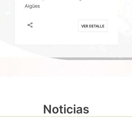
Aigües
A
E
VER DETALLE
Noticias