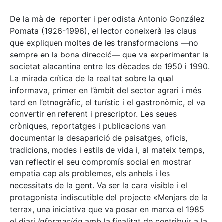
De la mà del reporter i periodista Antonio González
Pomata (1926-1996), el lector coneixerà les claus
que expliquen moltes de les transformacions —no
sempre en la bona direcció— que va experimentar la
societat alacantina entre les dècades de 1950 i 1990.
La mirada crítica de la realitat sobre la qual
informava, primer en l’àmbit del sector agrari i més
tard en l’etnogràfic, el turístic i el gastronòmic, el va
convertir en referent i prescriptor. Les seues
cròniques, reportatges i publicacions van
documentar la desaparició de paisatges, oficis,
tradicions, modes i estils de vida i, al mateix temps,
van reflectir el seu compromís social en mostrar
empatia cap als problemes, els anhels i les
necessitats de la gent. Va ser la cara visible i el
protagonista indiscutible del projecte «Menjars de la
terra», una iniciativa que va posar en marxa el 1985
el diari
Información
amb la finalitat de contribuir a la