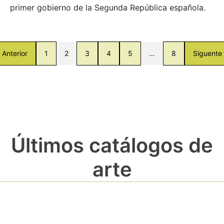
primer gobierno de la Segunda República española.
Anterior
1
2
3
4
5
…
8
Siguente
Últimos catálogos de
arte