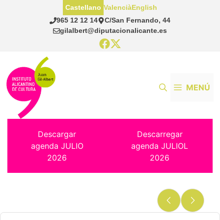
Saltar
Castellano
Valencià
English
al
965 12 12 14
C/San Fernando, 44
contenido
gilalbert@diputacionalicante.es
MENÚ
Descargar
Descarregar
agenda JULIO
agenda JULIOL
2026
2026