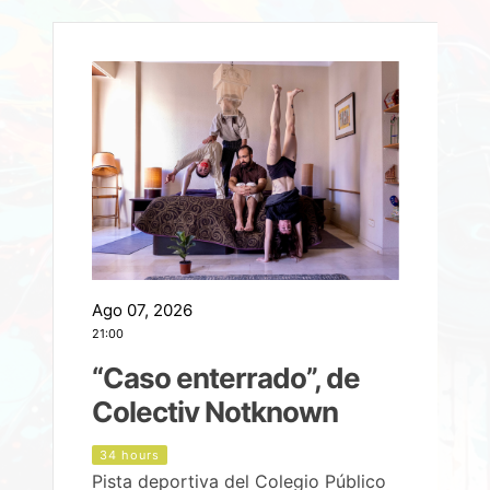
Ago 07, 2026
A
21:00
2
e
“Caso enterrado”, de
Colectiv Notknown
d
34 hours
Pista deportiva del Colegio Público
P