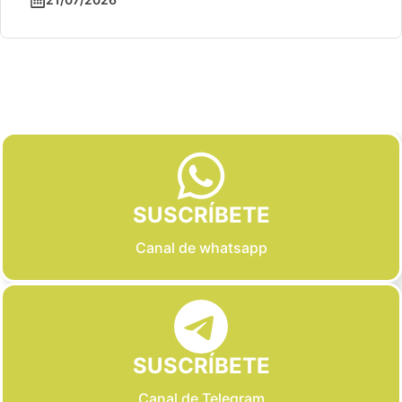
Slide 2 of 6
SUSCRÍBETE
Canal de whatsapp
SUSCRÍBETE
Canal de Telegram