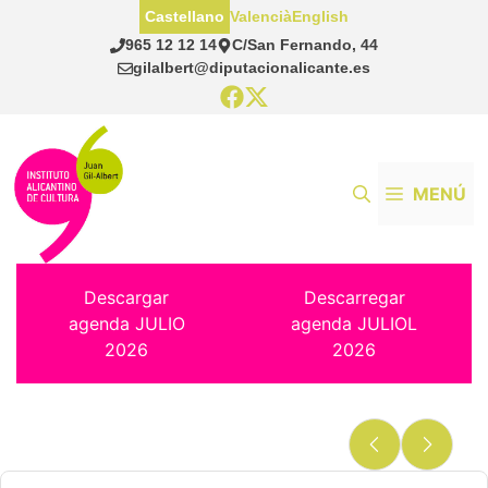
Saltar
Castellano
Valencià
English
al
965 12 12 14
C/San Fernando, 44
contenido
gilalbert@diputacionalicante.es
MENÚ
Descargar
Descarregar
agenda JULIO
agenda JULIOL
2026
2026