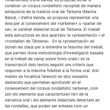
conéixer un corpus rondallístic recopilat de manera
exhaustiva de la tradició oral de Tàrbena (Marina
Baixa), i d’altra banda, es proposa representar una
eina per al coneixement del «tarbener» o «parlar de
sa», la varietat dialectal local de Tàrbena. El treball
està estructurat en dos apartats: la «presentació» i el
«rondallari de Tàrbena». En la «presentació» es
donen les claus per a entendre la fesomia del treball,
que parteix d’una metodologia d’investigació basada
en el treball de camp sobre fonts orals i en la
transcripció dels textos seguint uns criteris que
responen a la màxima fidelitat a la forma oral. Així
mateix es focalitza l’atenció en dos vessants
destacats que permeten aprofundir en el
coneixement del corpus rondallístic tarbener, com
són els elements que caracteritzen l’art de la
narrativa oral i els elements dialectals detectats en
les rondalles, que poden ser enteses com un