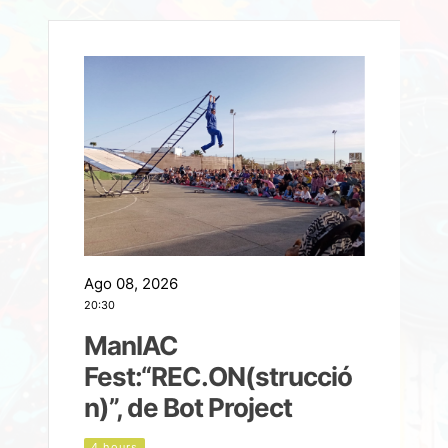
Ago 08, 2026
A
20:30
2
ManIAC
M
a
Fest:“REC.ON(strucció
l
n)”, de Bot Project
4 hours