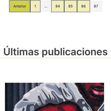
Anterior
1
…
84
85
86
87
Últimas publicaciones