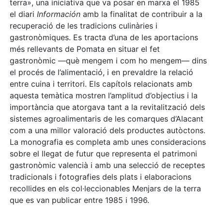
terra», una iniciativa que va posar en marxa el 1985
el diari
Información
amb la finalitat de contribuir a la
recuperació de les tradicions culinàries i
gastronòmiques. Es tracta d’una de les aportacions
més rellevants de Pomata en situar el fet
gastronòmic —què mengem i com ho mengem— dins
el procés de l’alimentació, i en prevaldre la relació
entre cuina i territori. Els capítols relacionats amb
aquesta temàtica mostren l’amplitud d’objectius i la
importància que atorgava tant a la revitalització dels
sistemes agroalimentaris de les comarques d’Alacant
com a una millor valoració dels productes autòctons.
La monografia es completa amb unes consideracions
sobre el llegat de futur que representa el patrimoni
gastronòmic valencià i amb una selecció de receptes
tradicionals i fotografies dels plats i elaboracions
recollides en els col·leccionables Menjars de la terra
que es van publicar entre 1985 i 1996.