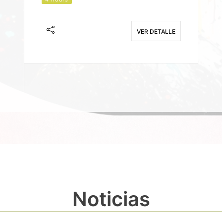
J
F
VER DETALLE
E
Noticias