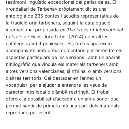
testimoni lingüístic excepcional del parlar de sa. El
«rondallari de Tàrbena» pròpiament dit és una
antologia de 235 contes i acudits representatius de
la tradició oral tarbenera, seguint la catalogació
internacional proposada en
The types of international
folktale
de Hans-Jörg Uther (2024) i per altres
catàlegs d’àmbit peninsular. Els textos apareixen
acompanyats amb breus comentaris per entendre els
aspectes particulars de les versions i amb un aparell
bibliogràfic que vincula els materials tarbeners amb
altres versions valencianes, si n’hi ha, o amb versions
d’altres territoris. Cal destacar en l’annex un
vocabulari per a ajudar a entendre les veus de
caràcter més local o d’àmbit restringit. El treball
ofereix la possibilitat d’accedir a un arxiu sonor que
permet sentir de primera mà una part dels materials
reproduïts per escrit.