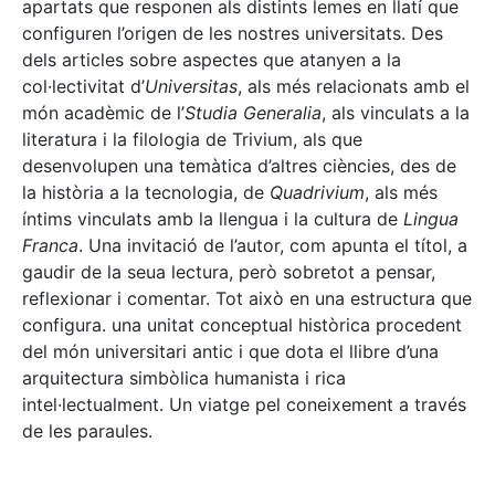
apartats que responen als distints lemes en llatí que
configuren l’origen de les nostres universitats. Des
dels articles sobre aspectes que atanyen a la
col·lectivitat d’
Universitas
, als més relacionats amb el
món acadèmic de l’
Studia Generalia
, als vinculats a la
literatura i la filologia de Trivium, als que
desenvolupen una temàtica d’altres ciències, des de
la història a la tecnologia, de
Quadrivium
, als més
íntims vinculats amb la llengua i la cultura de
Lingua
Franca
. Una invitació de l’autor, com apunta el títol, a
gaudir de la seua lectura, però sobretot a pensar,
reflexionar i comentar. Tot això en una estructura que
configura. una unitat conceptual històrica procedent
del món universitari antic i que dota el llibre d’una
arquitectura simbòlica humanista i rica
intel·lectualment. Un viatge pel coneixement a través
de les paraules.