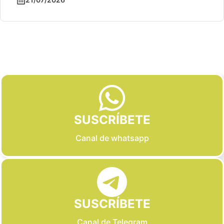
Slide 2 of 6
SUSCRÍBETE
Canal de whatsapp
SUSCRÍBETE
Canal de Telegram