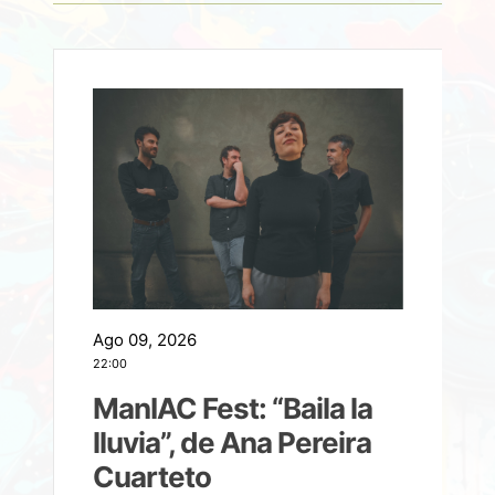
Ago 09, 2026
A
22:00
21
ManIAC Fest: “Baila la
a
lluvia”, de Ana Pereira
Cuarteto