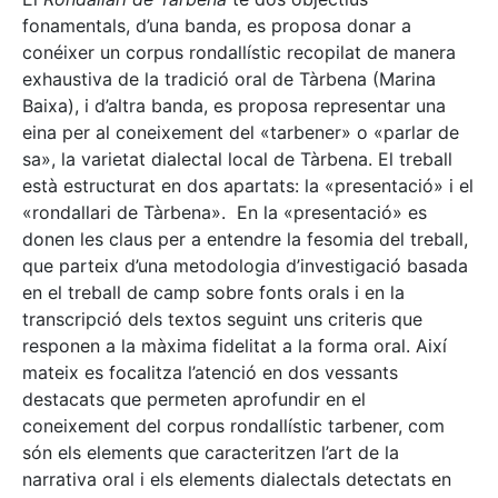
fonamentals, d’una banda, es proposa donar a
conéixer un corpus rondallístic recopilat de manera
exhaustiva de la tradició oral de Tàrbena (Marina
Baixa), i d’altra banda, es proposa representar una
eina per al coneixement del «tarbener» o «parlar de
sa», la varietat dialectal local de Tàrbena. El treball
està estructurat en dos apartats: la «presentació» i el
«rondallari de Tàrbena». En la «presentació» es
donen les claus per a entendre la fesomia del treball,
que parteix d’una metodologia d’investigació basada
en el treball de camp sobre fonts orals i en la
transcripció dels textos seguint uns criteris que
responen a la màxima fidelitat a la forma oral. Així
mateix es focalitza l’atenció en dos vessants
destacats que permeten aprofundir en el
coneixement del corpus rondallístic tarbener, com
són els elements que caracteritzen l’art de la
narrativa oral i els elements dialectals detectats en