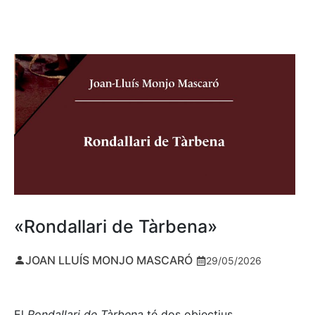
«Rondallari de Tàrbena»
JOAN LLUÍS MONJO MASCARÓ
29/05/2026
El
Rondallari de Tàrbena
té dos objectius