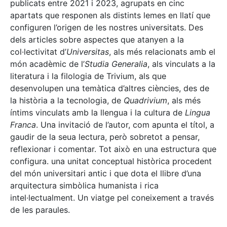
publicats entre 2021 i 2023, agrupats en cinc
apartats que responen als distints lemes en llatí que
configuren l’origen de les nostres universitats. Des
dels articles sobre aspectes que atanyen a la
col·lectivitat d’
Universitas
, als més relacionats amb el
món acadèmic de l’
Studia Generalia
, als vinculats a la
literatura i la filologia de Trivium, als que
desenvolupen una temàtica d’altres ciències, des de
la història a la tecnologia, de
Quadrivium
, als més
íntims vinculats amb la llengua i la cultura de
Lingua
Franca
. Una invitació de l’autor, com apunta el títol, a
gaudir de la seua lectura, però sobretot a pensar,
reflexionar i comentar. Tot això en una estructura que
configura. una unitat conceptual històrica procedent
del món universitari antic i que dota el llibre d’una
arquitectura simbòlica humanista i rica
intel·lectualment. Un viatge pel coneixement a través
de les paraules.