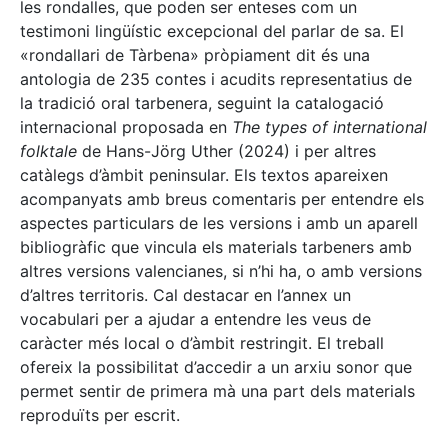
les rondalles, que poden ser enteses com un
testimoni lingüístic excepcional del parlar de sa. El
«rondallari de Tàrbena» pròpiament dit és una
antologia de 235 contes i acudits representatius de
la tradició oral tarbenera, seguint la catalogació
internacional proposada en
The types of international
folktale
de Hans-Jörg Uther (2024) i per altres
catàlegs d’àmbit peninsular. Els textos apareixen
acompanyats amb breus comentaris per entendre els
aspectes particulars de les versions i amb un aparell
bibliogràfic que vincula els materials tarbeners amb
altres versions valencianes, si n’hi ha, o amb versions
d’altres territoris. Cal destacar en l’annex un
vocabulari per a ajudar a entendre les veus de
caràcter més local o d’àmbit restringit. El treball
ofereix la possibilitat d’accedir a un arxiu sonor que
permet sentir de primera mà una part dels materials
reproduïts per escrit.