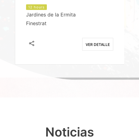
12 hours
Jardines de la Ermita
P
Finestrat
S
E
VER DETALLE
Noticias