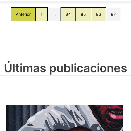
Anterior
1
…
84
85
86
87
Últimas publicaciones