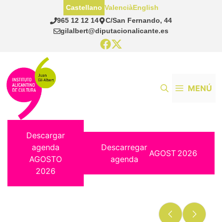
Saltar
Castellano
Valencià
English
al
965 12 12 14
C/San Fernando, 44
contenido
gilalbert@diputacionalicante.es
MENÚ
Descargar
agenda
Descarregar
AGOST
2026
AGOSTO
agenda
2026