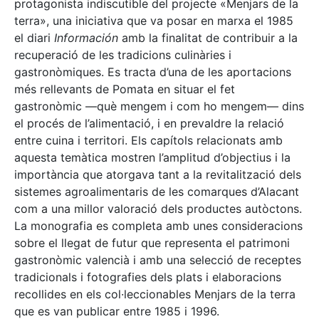
protagonista indiscutible del projecte «Menjars de la
terra», una iniciativa que va posar en marxa el 1985
el diari
Información
amb la finalitat de contribuir a la
recuperació de les tradicions culinàries i
gastronòmiques. Es tracta d’una de les aportacions
més rellevants de Pomata en situar el fet
gastronòmic —què mengem i com ho mengem— dins
el procés de l’alimentació, i en prevaldre la relació
entre cuina i territori. Els capítols relacionats amb
aquesta temàtica mostren l’amplitud d’objectius i la
importància que atorgava tant a la revitalització dels
sistemes agroalimentaris de les comarques d’Alacant
com a una millor valoració dels productes autòctons.
La monografia es completa amb unes consideracions
sobre el llegat de futur que representa el patrimoni
gastronòmic valencià i amb una selecció de receptes
tradicionals i fotografies dels plats i elaboracions
recollides en els col·leccionables Menjars de la terra
que es van publicar entre 1985 i 1996.