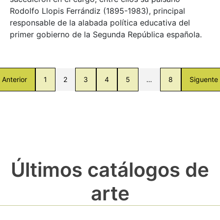
Rodolfo Llopis Ferrándiz (1895-1983), principal
responsable de la alabada política educativa del
primer gobierno de la Segunda República española.
Anterior
1
2
3
4
5
…
8
Siguente
Últimos catálogos de
arte