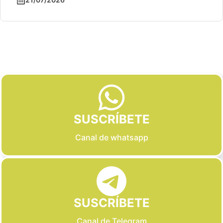
Slide 2 of 6
SUSCRÍBETE
Canal de whatsapp
SUSCRÍBETE
Canal de Telegram