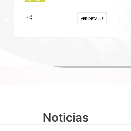
J
F
VER DETALLE
E
Noticias