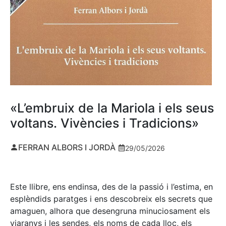
«L’embruix de la Mariola i els seus
voltans. Vivències i Tradicions»
FERRAN ALBORS I JORDÀ
29/05/2026
Este llibre, ens endinsa, des de la passió i l’estima, en
esplèndids paratges i ens descobreix els secrets que
amaguen, alhora que desengruna minuciosament els
viaranys i les sendes, els noms de cada lloc, els