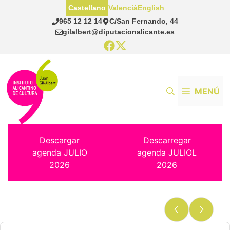
Saltar
Castellano
Valencià
English
al
965 12 12 14
C/San Fernando, 44
contenido
gilalbert@diputacionalicante.es
MENÚ
Descargar
Descarregar
agenda JULIO
agenda JULIOL
2026
2026