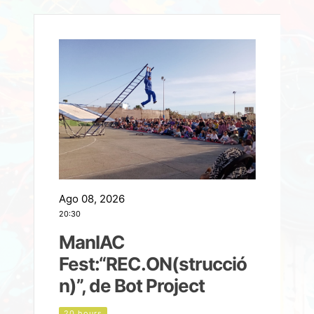
Ago 08, 2026
A
20:30
2
ManIAC
M
a
Fest:“REC.ON(strucció
l
n)”, de Bot Project
20 hours