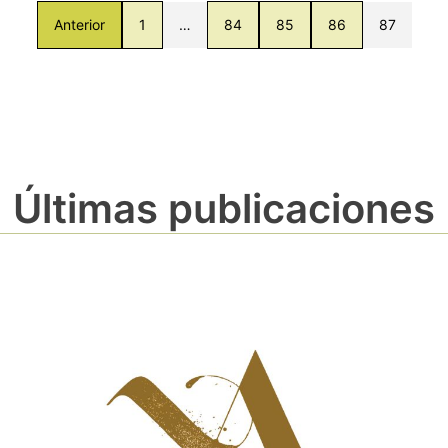
Anterior
1
…
84
85
86
87
Últimas publicaciones