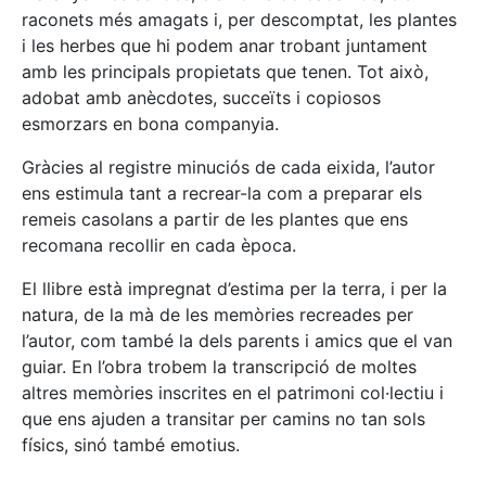
raconets més amagats i, per descomptat, les plantes
i les herbes que hi podem anar trobant juntament
amb les principals propietats que tenen. Tot això,
adobat amb anècdotes, succeïts i copiosos
esmorzars en bona companyia.
Gràcies al registre minuciós de cada eixida, l’autor
ens estimula tant a recrear-la com a preparar els
remeis casolans a partir de les plantes que ens
recomana recollir en cada època.
El llibre està impregnat d’estima per la terra, i per la
natura, de la mà de les memòries recreades per
l’autor, com també la dels parents i amics que el van
guiar. En l’obra trobem la transcripció de moltes
altres memòries inscrites en el patrimoni col·lectiu i
que ens ajuden a transitar per camins no tan sols
físics, sinó també emotius.