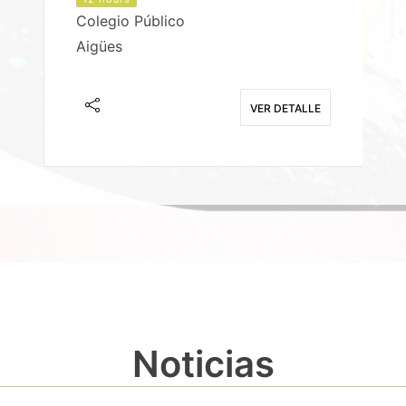
Colegio Público
Aigües
E
VER DETALLE
Noticias