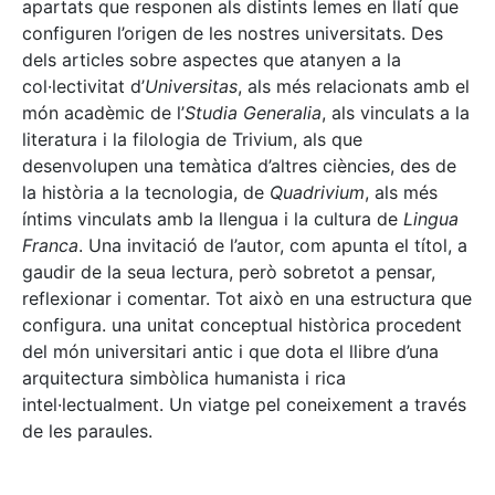
apartats que responen als distints lemes en llatí que
configuren l’origen de les nostres universitats. Des
dels articles sobre aspectes que atanyen a la
col·lectivitat d’
Universitas
, als més relacionats amb el
món acadèmic de l’
Studia Generalia
, als vinculats a la
literatura i la filologia de Trivium, als que
desenvolupen una temàtica d’altres ciències, des de
la història a la tecnologia, de
Quadrivium
, als més
íntims vinculats amb la llengua i la cultura de
Lingua
Franca
. Una invitació de l’autor, com apunta el títol, a
gaudir de la seua lectura, però sobretot a pensar,
reflexionar i comentar. Tot això en una estructura que
configura. una unitat conceptual històrica procedent
del món universitari antic i que dota el llibre d’una
arquitectura simbòlica humanista i rica
intel·lectualment. Un viatge pel coneixement a través
de les paraules.