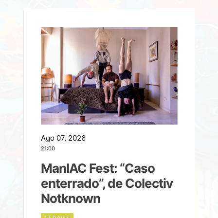
Ago 07, 2026
A
21:00
2
ManIAC Fest: “Caso
a
enterrado”, de Colectiv
Notknown
n
12 hours