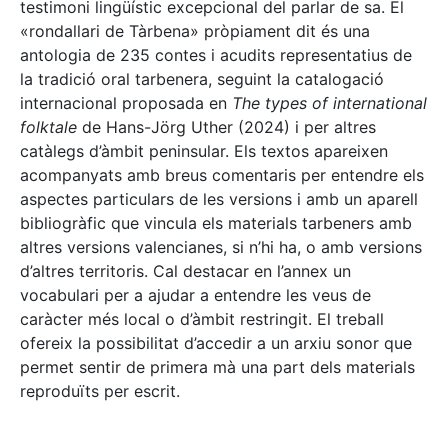
testimoni lingüístic excepcional del parlar de sa. El
«rondallari de Tàrbena» pròpiament dit és una
antologia de 235 contes i acudits representatius de
la tradició oral tarbenera, seguint la catalogació
internacional proposada en
The types of international
folktale
de Hans-Jörg Uther (2024) i per altres
catàlegs d’àmbit peninsular. Els textos apareixen
acompanyats amb breus comentaris per entendre els
aspectes particulars de les versions i amb un aparell
bibliogràfic que vincula els materials tarbeners amb
altres versions valencianes, si n’hi ha, o amb versions
d’altres territoris. Cal destacar en l’annex un
vocabulari per a ajudar a entendre les veus de
caràcter més local o d’àmbit restringit. El treball
ofereix la possibilitat d’accedir a un arxiu sonor que
permet sentir de primera mà una part dels materials
reproduïts per escrit.