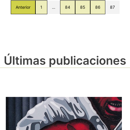
Anterior
1
…
84
85
86
87
Últimas publicaciones