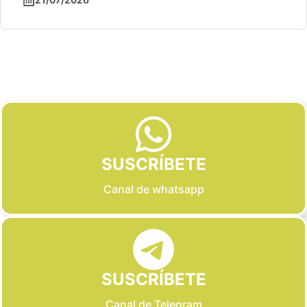
Slide 2 of 6
SUSCRÍBETE
Canal de whatsapp
SUSCRÍBETE
Canal de Telegram