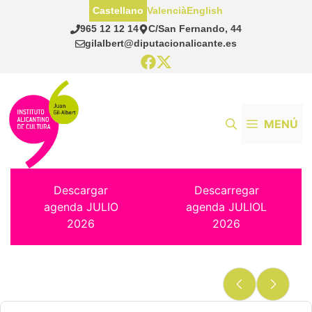
Saltar
Castellano
Valencià
English
al
965 12 12 14
C/San Fernando, 44
contenido
gilalbert@diputacionalicante.es
MENÚ
Descargar
Descarregar
agenda JULIO
agenda JULIOL
2026
2026