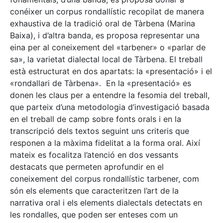
conéixer un corpus rondallístic recopilat de manera
exhaustiva de la tradició oral de Tàrbena (Marina
Baixa), i d’altra banda, es proposa representar una
eina per al coneixement del «tarbener» o «parlar de
sa», la varietat dialectal local de Tàrbena. El treball
està estructurat en dos apartats: la «presentació» i el
«rondallari de Tàrbena». En la «presentació» es
donen les claus per a entendre la fesomia del treball,
que parteix d’una metodologia d’investigació basada
en el treball de camp sobre fonts orals i en la
transcripció dels textos seguint uns criteris que
responen a la màxima fidelitat a la forma oral. Així
mateix es focalitza l’atenció en dos vessants
destacats que permeten aprofundir en el
coneixement del corpus rondallístic tarbener, com
són els elements que caracteritzen l’art de la
narrativa oral i els elements dialectals detectats en
les rondalles, que poden ser enteses com un