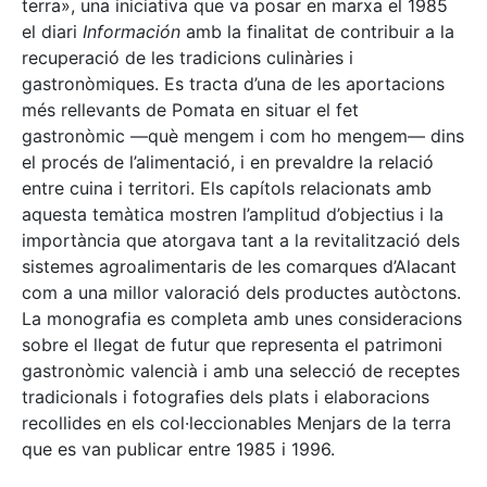
terra», una iniciativa que va posar en marxa el 1985
el diari
Información
amb la finalitat de contribuir a la
recuperació de les tradicions culinàries i
gastronòmiques. Es tracta d’una de les aportacions
més rellevants de Pomata en situar el fet
gastronòmic —què mengem i com ho mengem— dins
el procés de l’alimentació, i en prevaldre la relació
entre cuina i territori. Els capítols relacionats amb
aquesta temàtica mostren l’amplitud d’objectius i la
importància que atorgava tant a la revitalització dels
sistemes agroalimentaris de les comarques d’Alacant
com a una millor valoració dels productes autòctons.
La monografia es completa amb unes consideracions
sobre el llegat de futur que representa el patrimoni
gastronòmic valencià i amb una selecció de receptes
tradicionals i fotografies dels plats i elaboracions
recollides en els col·leccionables Menjars de la terra
que es van publicar entre 1985 i 1996.