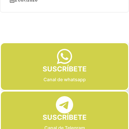
Slide 2 of 6
SUSCRÍBETE
Canal de whatsapp
SUSCRÍBETE
Canal de Telegram