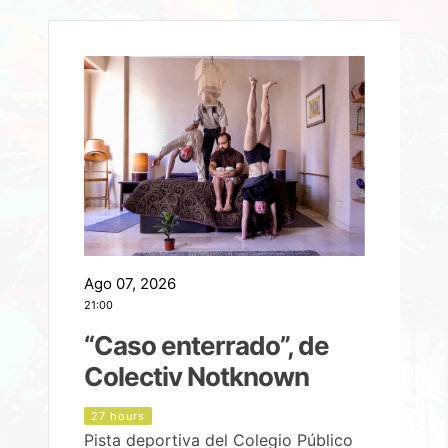
Ago 07, 2026
A
21:00
2
e
“Caso enterrado”, de
Colectiv Notknown
d
27 hours
Pista deportiva del Colegio Público
P