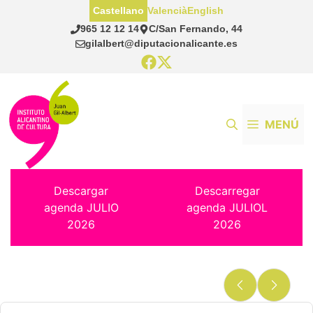
Saltar
Castellano
Valencià
English
al
965 12 12 14
C/San Fernando, 44
contenido
gilalbert@diputacionalicante.es
MENÚ
Descargar
Descarregar
agenda JULIO
agenda JULIOL
2026
2026