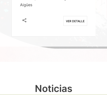
Aigües
A
E
VER DETALLE
Noticias