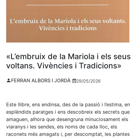
«L’embruix de la Mariola i els seus
voltans. Vivències i Tradicions»
FERRAN ALBORS I JORDÀ
29/05/2026
Este llibre, ens endinsa, des de la passió i l’estima, en
esplèndids paratges i ens descobreix els secrets que
amaguen, alhora que desengruna minuciosament els
viaranys i les sendes, els noms de cada lloc, els
raconets més amagats i, per descomptat, les plantes