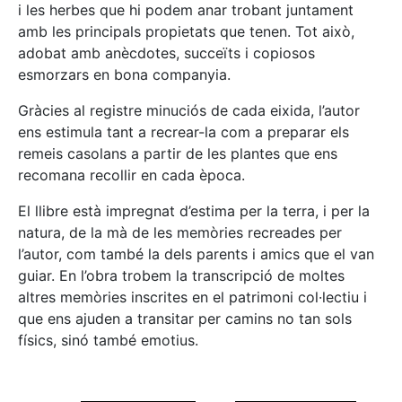
i les herbes que hi podem anar trobant juntament
amb les principals propietats que tenen. Tot això,
adobat amb anècdotes, succeïts i copiosos
esmorzars en bona companyia.
Gràcies al registre minuciós de cada eixida, l’autor
ens estimula tant a recrear-la com a preparar els
remeis casolans a partir de les plantes que ens
recomana recollir en cada època.
El llibre està impregnat d’estima per la terra, i per la
natura, de la mà de les memòries recreades per
l’autor, com també la dels parents i amics que el van
guiar. En l’obra trobem la transcripció de moltes
altres memòries inscrites en el patrimoni col·lectiu i
que ens ajuden a transitar per camins no tan sols
físics, sinó també emotius.