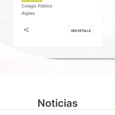
Colegio Público
Aigües
E
VER DETALLE
Noticias