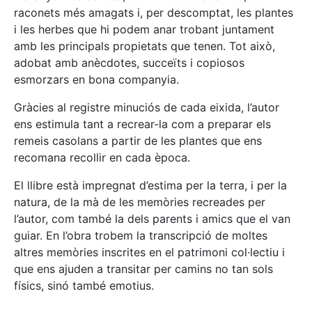
raconets més amagats i, per descomptat, les plantes
i les herbes que hi podem anar trobant juntament
amb les principals propietats que tenen. Tot això,
adobat amb anècdotes, succeïts i copiosos
esmorzars en bona companyia.
Gràcies al registre minuciós de cada eixida, l’autor
ens estimula tant a recrear-la com a preparar els
remeis casolans a partir de les plantes que ens
recomana recollir en cada època.
El llibre està impregnat d’estima per la terra, i per la
natura, de la mà de les memòries recreades per
l’autor, com també la dels parents i amics que el van
guiar. En l’obra trobem la transcripció de moltes
altres memòries inscrites en el patrimoni col·lectiu i
que ens ajuden a transitar per camins no tan sols
físics, sinó també emotius.