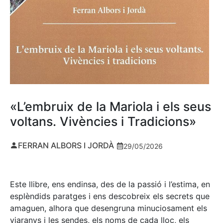
«L’embruix de la Mariola i els seus
voltans. Vivències i Tradicions»
FERRAN ALBORS I JORDÀ
29/05/2026
Este llibre, ens endinsa, des de la passió i l’estima, en
esplèndids paratges i ens descobreix els secrets que
amaguen, alhora que desengruna minuciosament els
viaranys i les sendes, els noms de cada lloc, els