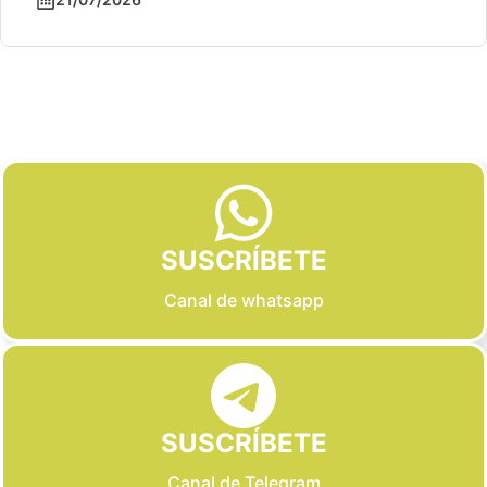
Slide 2 of 6
SUSCRÍBETE
Canal de whatsapp
SUSCRÍBETE
Canal de Telegram