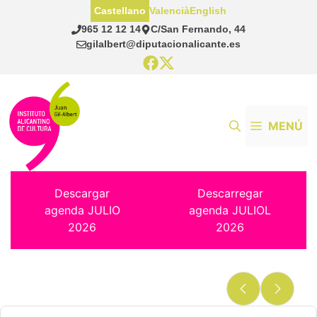
Saltar
Castellano
Valencià
English
al
965 12 12 14
C/San Fernando, 44
contenido
gilalbert@diputacionalicante.es
MENÚ
Descargar
Descarregar
agenda JULIO
agenda JULIOL
2026
2026