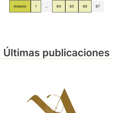
Anterior
1
…
84
85
86
87
Últimas publicaciones