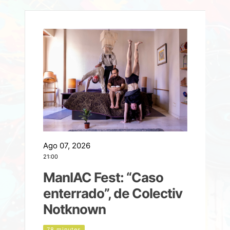
Ago 07, 2026
A
21:00
2
ManIAC Fest: “Caso
a
enterrado”, de Colectiv
Notknown
n
78 minutes