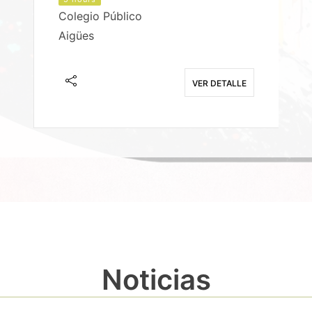
Colegio Público
Aigües
E
VER DETALLE
Noticias