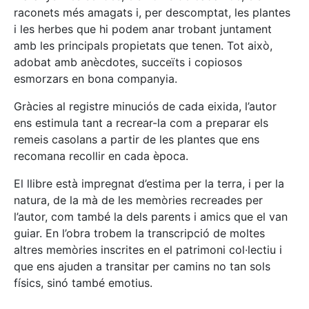
raconets més amagats i, per descomptat, les plantes
i les herbes que hi podem anar trobant juntament
amb les principals propietats que tenen. Tot això,
adobat amb anècdotes, succeïts i copiosos
esmorzars en bona companyia.
Gràcies al registre minuciós de cada eixida, l’autor
ens estimula tant a recrear-la com a preparar els
remeis casolans a partir de les plantes que ens
recomana recollir en cada època.
El llibre està impregnat d’estima per la terra, i per la
natura, de la mà de les memòries recreades per
l’autor, com també la dels parents i amics que el van
guiar. En l’obra trobem la transcripció de moltes
altres memòries inscrites en el patrimoni col·lectiu i
que ens ajuden a transitar per camins no tan sols
físics, sinó també emotius.