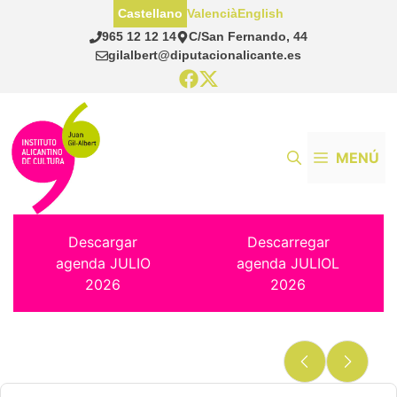
Saltar
Castellano
Valencià
English
al
965 12 12 14
C/San Fernando, 44
contenido
gilalbert@diputacionalicante.es
MENÚ
Descargar
Descarregar
agenda JULIO
agenda JULIOL
2026
2026