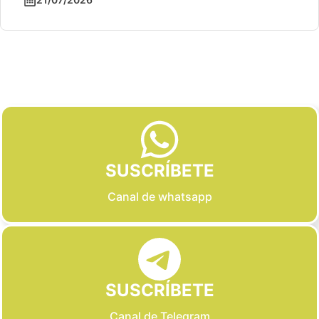
Slide 2 of 6
SUSCRÍBETE
Canal de whatsapp
SUSCRÍBETE
Canal de Telegram