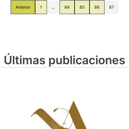
Anterior
1
…
84
85
86
87
Últimas publicaciones