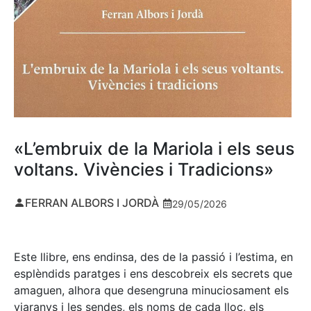
«L’embruix de la Mariola i els seus
voltans. Vivències i Tradicions»
FERRAN ALBORS I JORDÀ
29/05/2026
Este llibre, ens endinsa, des de la passió i l’estima, en
esplèndids paratges i ens descobreix els secrets que
amaguen, alhora que desengruna minuciosament els
viaranys i les sendes, els noms de cada lloc, els