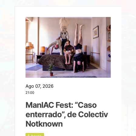
Ago 07, 2026
A
21:00
2
ManIAC Fest: “Caso
a
enterrado”, de Colectiv
Notknown
n
5 hours