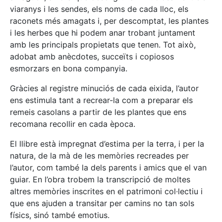
viaranys i les sendes, els noms de cada lloc, els
raconets més amagats i, per descomptat, les plantes
i les herbes que hi podem anar trobant juntament
amb les principals propietats que tenen. Tot això,
adobat amb anècdotes, succeïts i copiosos
esmorzars en bona companyia.
Gràcies al registre minuciós de cada eixida, l’autor
ens estimula tant a recrear-la com a preparar els
remeis casolans a partir de les plantes que ens
recomana recollir en cada època.
El llibre està impregnat d’estima per la terra, i per la
natura, de la mà de les memòries recreades per
l’autor, com també la dels parents i amics que el van
guiar. En l’obra trobem la transcripció de moltes
altres memòries inscrites en el patrimoni col·lectiu i
que ens ajuden a transitar per camins no tan sols
físics, sinó també emotius.