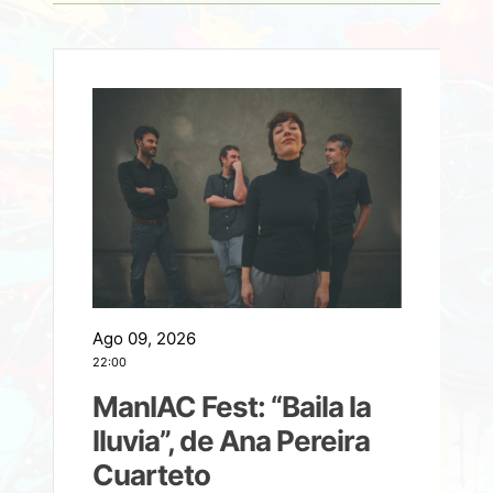
Ago 09, 2026
A
22:00
21
ManIAC Fest: “Baila la
a
lluvia”, de Ana Pereira
Cuarteto