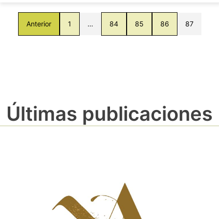
Anterior
1
…
84
85
86
87
Últimas publicaciones