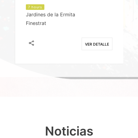
7 hours
Jardines de la Ermita
P
Finestrat
S
E
VER DETALLE
Noticias