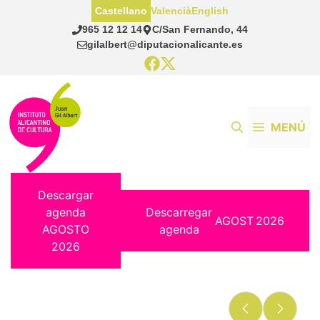
Saltar
Castellano
Valencià
English
al
965 12 12 14
C/San Fernando, 44
contenido
gilalbert@diputacionalicante.es
MENÚ
Descargar
agenda
Descarregar
AGOST
2026
AGOSTO
agenda
2026