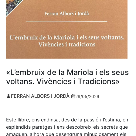
«L’embruix de la Mariola i els seus
voltans. Vivències i Tradicions»
FERRAN ALBORS I JORDÀ
29/05/2026
Este llibre, ens endinsa, des de la passió i l’estima, en
esplèndids paratges i ens descobreix els secrets que
amaguen, alhora que desengruna minuciosament els