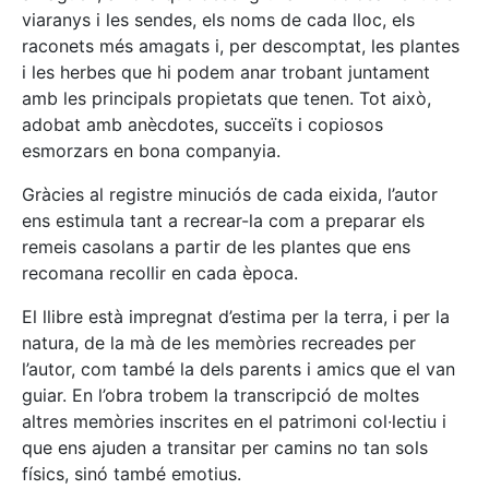
viaranys i les sendes, els noms de cada lloc, els
raconets més amagats i, per descomptat, les plantes
i les herbes que hi podem anar trobant juntament
amb les principals propietats que tenen. Tot això,
adobat amb anècdotes, succeïts i copiosos
esmorzars en bona companyia.
Gràcies al registre minuciós de cada eixida, l’autor
ens estimula tant a recrear-la com a preparar els
remeis casolans a partir de les plantes que ens
recomana recollir en cada època.
El llibre està impregnat d’estima per la terra, i per la
natura, de la mà de les memòries recreades per
l’autor, com també la dels parents i amics que el van
guiar. En l’obra trobem la transcripció de moltes
altres memòries inscrites en el patrimoni col·lectiu i
que ens ajuden a transitar per camins no tan sols
físics, sinó també emotius.