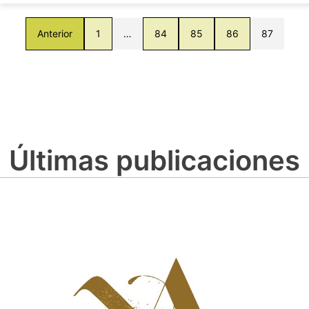
Anterior
1
…
84
85
86
87
Últimas publicaciones