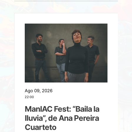
Ago 09, 2026
A
22:00
21
ManIAC Fest: “Baila la
a
lluvia”, de Ana Pereira
Cuarteto