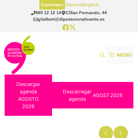
Saltar
Castellano
Valencià
English
al
965 12 12 14
C/San Fernando, 44
contenido
gilalbert@diputacionalicante.es
MENÚ
Descargar
agenda
Descarregar
AGOST
2026
AGOSTO
agenda
2026