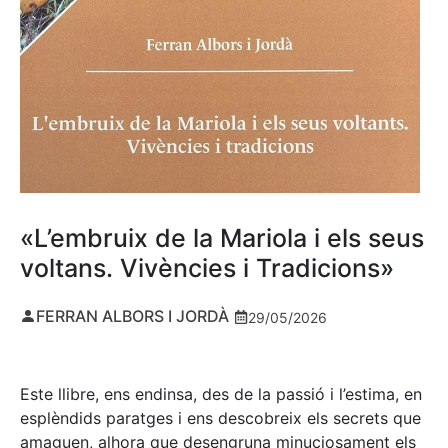
«L’embruix de la Mariola i els seus
voltans. Vivències i Tradicions»
FERRAN ALBORS I JORDÀ
29/05/2026
Este llibre, ens endinsa, des de la passió i l’estima, en
esplèndids paratges i ens descobreix els secrets que
amaguen, alhora que desengruna minuciosament els