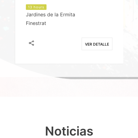
13 hours
Jardines de la Ermita
P
Finestrat
S
E
VER DETALLE
Noticias